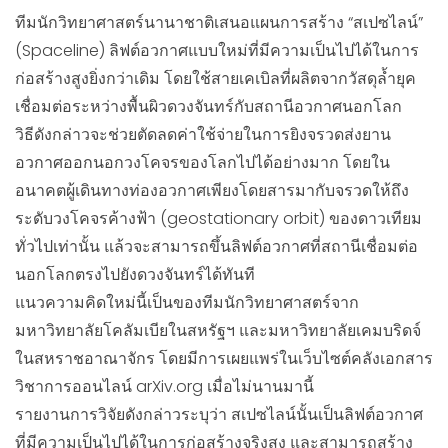
ทีมนักวิทยาศาสตร์นานาชาติเสนอแผนการสร้าง “สเปซไลน์”
(Spaceline) ลิฟต์อวกาศแบบใหม่ที่มีความเป็นไปได้ในการ
ก่อสร้างสูงยิ่งกว่าเดิม โดยใช้สายเคเบิลที่ผลิตจากวัสดุล้ำยุค
เชื่อมต่อระหว่างพื้นผิวดวงจันทร์กับสถานีอวกาศนอกโลก
วิธีดังกล่าวจะช่วยตัดลดค่าใช้จ่ายในการยิงจรวดส่งยาน
อวกาศออกนอกวงโคจรของโลกไปได้อย่างมาก โดยใน
อนาคตผู้เดินทางท่องอวกาศเพียงโดยสารมากับจรวดให้ถึง
ระดับวงโคจรค้างฟ้า (geostationary orbit) ของดาวเทียม
ทั่วไปเท่านั้น แล้วจะสามารถขึ้นลิฟต์อวกาศที่สถานีเชื่อมต่อ
นอกโลกตรงไปยังดวงจันทร์ได้ทันที
แนวความคิดใหม่นี้เป็นของทีมนักวิทยาศาสตร์จาก
มหาวิทยาลัยโคลัมเบียในสหรัฐฯ และมหาวิทยาลัยเคมบริดจ์
ในสหราชอาณาจักร โดยมีการเผยแพร่ในเว็บไซต์คลังเอกสาร
วิชาการออนไลน์ arXiv.org เมื่อไม่นานมานี้
รายงานการวิจัยดังกล่าวระบุว่า สเปซไลน์นั้นเป็นลิฟต์อวกาศ
ที่มีความเป็นไปได้ในการก่อสร้างจริงสูง และสามารถสร้าง