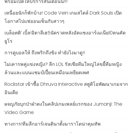
พร้อมเปิดให้บริการสิ้นเดือนนี้!!!
เหนื่อยนักก็พักบ้าง! Code Vein เกมสไตล์ Dark Souls เปิด
โอกาสไปแช่ออนเซ็นกับสาวๆ
เบล็อตติ’ เบิ้ล!อิตาลีเฮ5นัดรวดหลังอัดแซงอาร์เมเนีย10คนคัด
ยูโร
การดูบอลให้ ถึงพริกถึงขิง ทำยังไงมาดู!!
ไม่เคารพคู่แข่งหญิง? ลีก LOL รัสเซียทีมใหญ่ไล่ขยี้ทีมหญิง
ล้วนและแบนแชมป์เปี้ยนเหมือนเหยียดเพศ
Rockstar เข้าซื้อ Dhruva Interactive สตูดิโอพัฒนาเกมจาก
อินเดีย
ผจญภัยบุกป่าฝ่าดงในคลิปเกมเพลย์แรกของ Jumanji: The
Video Game
ทางการ!ทีมลีกอาร์เจนตินาตั้งมาราโดน่าคุมทัพ