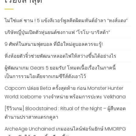
เรื่องล่าสุด
ไม่ใช่แค่ ชาน ! 5 แข้งลิเวอร์พูลคิดผิดมหันต์อำลา “หงส์แดง”
บริษัทญี่ปุ่นเปิดตัวหุ่นยนต์ชงกาแฟ “โรโบ-บาริสต้า”
9 ศัพท์ในสนามฟุตบอล ที่มือใหม่ดูบอลควรจะรู้!
หิ่งห้อยตัวจิ๋วช่วยพัฒนาหลอดไฟให้สว่างขึ้นได้อย่างไร
ผู้พัฒนาเกม Gears 5 ยอมรับ! โหมดเนื้อเรื่องในภาคนี้
เป็นการรวมไอเดียจากเกมซีรีส์ดังเอาไว้
Capcom ปล่อย Beta ครั้งสุดท้าย ก่อน Monster Hunter
World: Iceborne วางจำหน่าย พร้อมการปะทะ Velkhana
[รีวิวเกม] Bloodstained : Ritual of the Night – ผู้สืบทอด
ตำนานปราสาทแดรกคูลา
ArcheAge Unchained เกมออนไลน์ฟอร์มยักษ์ MMORPG