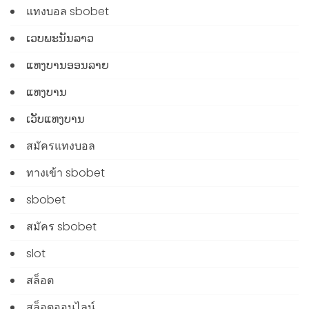
แทงบอล sbobet
ເວບພະນັນລາວ
ແທງບານອອນລາຍ
ແທງບານ
ເວັບແທງບານ
สมัครแทงบอล
ทางเข้า sbobet
sbobet
สมัคร sbobet
slot
สล็อต
สล็อตออนไลน์