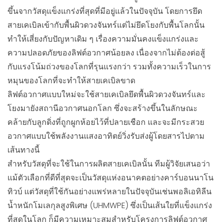
ขึ้นจากวัสดุแข็งแกร่งที่สุดที่มีอยู่แล้วในปัจจุบัน โดยการยึด
สายเคเบิลเข้ากับพื้นผิวดวงจันทร์แต่ไม่ยึดโยงกับพื้นโลกนั้น
ทำให้เสี่ยงกับปัญหาเดิม ๆ เรื่องความมั่นคงแข็งแกร่งและ
ความปลอดภัยของลิฟต์อวกาศน้อยลง เนื่องจากไม่ต้องต่อสู้
กับแรงโน้มถ่วงของโลกที่รุนแรงกว่า รวมทั้งความเร็วในการ
หมุนของโลกที่จะทำให้สายเคเบิลขาด
ลิฟต์อวกาศแบบใหม่จะใช้สายเคเบิลยึดพื้นผิวดวงจันทร์และ
โยงมายังสถานีอวกาศนอกโลก ซึ่งจะสร้างขึ้นในลักษณะ
คล้ายกับลูกดิ่งที่ถูกผูกห้อยไว้ที่ปลายเชือก และจะมีกระสวย
อวกาศแบบใช้พลังงานแสงอาทิตย์วิ่งรับส่งผู้โดยสารไปตาม
เส้นทางนี้
สำหรับวัสดุที่จะใช้ในการผลิตสายเคเบิลนั้น ทีมผู้วิจัยเสนอว่า
แม้ตัวเลือกที่ดีที่สุดจะเป็นวัสดุแห่งอนาคตอย่างคาร์บอนนาโน
ทิวบ์ แต่วัสดุที่ใช้กันอย่างแพร่หลายในปัจจุบันเช่นพอลิเอทิลีน
น้ำหนักโมเลกุลสูงพิเศษ (UHMWPE) ซึ่งเป็นเส้นใยที่แข็งแกร่ง
ที่สุดในโลก ก็มีความเหมาะสมสำหรับโครงการลิฟต์อวกาศ