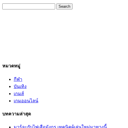
Search
หมวดหมู่
กีฬา
บันเทิง
เกมส์
เกมออนไลน์
บทความล่าสุด
มารู้จะกับไพ่เสือมังกร เทคนิคผู้เล่นใหม่มาทางนี้