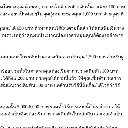
มใจของคุณ ด้วยเหตุว่าทางเว็บมีการฝากเงินขั้นต่ำเพียง 100 บาท
้องค่อยๆเป็นค่อยๆไป จุดมุ่งหมายของคุณ 1,000 บาท ง่ายสุดๆ ที่
ณจะได้ 650 บาท ถ้าหากคุณได้เงินตามนี้แล้ว ให้คุณเพิ่มเงินวาง
าหมาย เพราะเหตุว่าคุณงบประมาณน้อย เวลาหมุนคุณก็ต้องรอถ้าหาก
สนอแนะในระดับปานกลางนั้น ควรเป็นทุน 1,500 บาท สำหรับผู้
กร้อย รวมทั้งในตาแรกคุณต้องเริ่มจาการวางเดิมพัน 100 บาท
ณจะได้ถึง 2,200 บาท หากคุณได้ตามนี้แล้ว ให้คุณเพิ่มจำนวณการ
มเงินวางเดิมพัน 500 บาท แต่สำหรับวิธีนี้นั้นก็จะได้ไวกว่าวิธี
คุณนั้น 5,000-6,000 บาท รวมทั้งวิธีการแบบนี้ถ้าเราก็จะก่อให้
คุณจำเป็นที่จะต้องเริ่มการวางเดิมพันในหลักสิบ และคุณจำเป็น