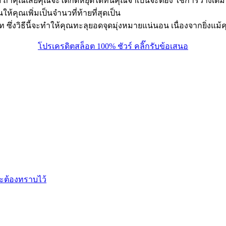
 ถ้าคุณเสียคุณจะได้กดหยุดได้ทันคุณจำเป็นจะต้อง ใช้การวางเดิมพั
ให้คุณเพิ่มเป็นจำนวที่ท้ายที่สุดเป็น
 ซึ่งวิธีนี้จะทำให้คุณทะลุยอดจุดมุ่งหมายแน่นอน เนื่องจากยิ่งแม้ค
โปรเครดิตสล็อต 100% ชัวร์ คลิ๊กรับข้อเสนอ
จะต้องทราบไว้