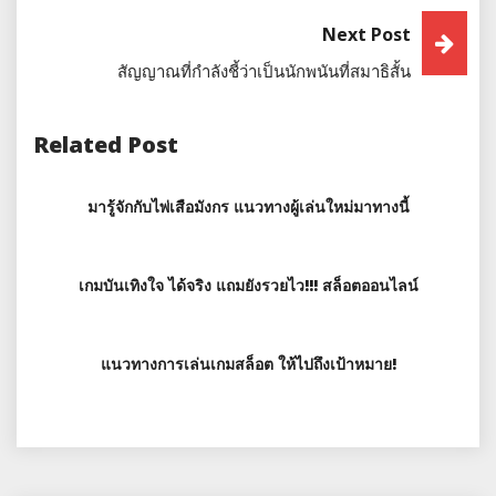
Navigation
Next Post
สัญญาณที่กำลังชี้ว่าเป็นนักพนันที่สมาธิสั้น
Related Post
มารู้จักกับไพ่เสือมังกร แนวทางผู้เล่นใหม่มาทางนี้
เกมบันเทิงใจ ได้จริง แถมยังรวยไว!!! สล็อตออนไลน์
แนวทางการเล่นเกมสล็อต ให้ไปถึงเป้าหมาย!