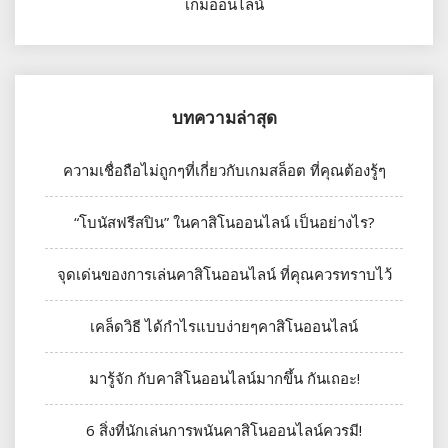
เกมออนไลน์
บทความล่าสุด
ความเชื่อถือไม่ถูกๆที่เกี่ยวกับเกมสล็อต ที่คุณต้องรู้ๆ
“โบนัสฟรีสปิน” ในคาสิโนออนไลน์ เป็นอย่างไร?
จุดเด่นของการเล่นคาสิโนออนไลน์ ที่คุณควรทราบไว้
เคล็ดวิธี ได้กำไรแบบง่ายๆคาสิโนออนไลน์
มารู้จัก กับคาสิโนออนไลน์มากขึ้น กันเถอะ!
6 สิ่งที่นักเล่นการพนันคาสิโนออนไลน์ควรมี!