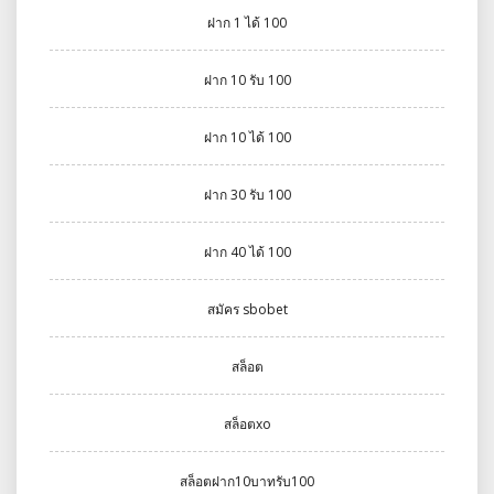
ฝาก 1 ได้ 100
ฝาก 10 รับ 100
ฝาก 10 ได้ 100
ฝาก 30 รับ 100
ฝาก 40 ได้ 100
สมัคร sbobet
สล็อต
สล็อตxo
สล็อตฝาก10บาทรับ100