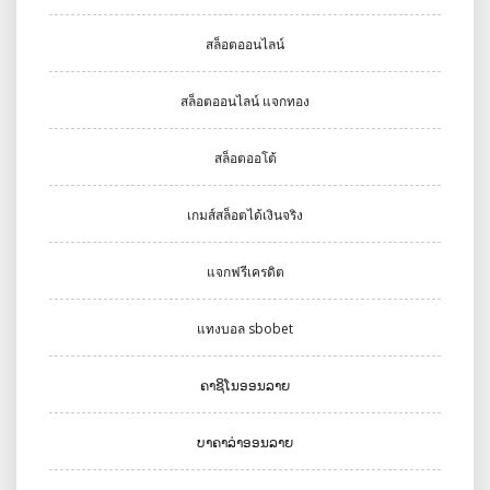
สล็อตออนไลน์
สล็อตออนไลน์ แจกทอง
สล็อตออโต้
เกมส์สล็อตได้เงินจริง
แจกฟรีเครดิต
แทงบอล sbobet
ຄາຊິໂນອອນລາຍ
ບາຄາລ່າອອນລາຍ