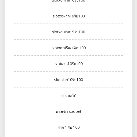
slotxo ฝาก10รับ100
slotxoฝาก19รับ100
slotxo ฝาก19รับ100
slotxo ฟรีเครดิต 100
slotฝาก10รับ100
slot ฝาก10รับ100
slot ออโต้
ทางเข้า sbobet
ฝาก 1 รับ 100