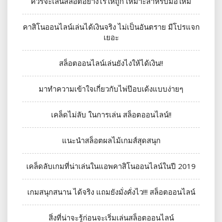
ควรจะเล่นสล็อตอย่างไรให้ถูก เหมาะสำหรับมือใหม่
คาสิโนออนไลน์เล่นได้เงินจริง ไม่เป็นอันตราย มีโปรแจก
เยอะ
สล็อตออนไลน์เล่นยังไงให้ได้เงิน!!
มาทำความเข้าใจเกี่ยวกับไพ่ป๊อบเด้งแบบง่ายๆ
เคล็ดไม่ลับ ในการเล่น สล็อตออนไลน์!!
แนะนำสล็อตผลไม้เกมส์สุดสนุก
เคล็ดลับเกมที่น่าเล่นในแอพคาสิโนออนไลน์ในปี 2019
เกมสนุกสนาน ได้จริง แถมยังมั่งคั่งไว!!! สล็อตออนไลน์
สิ่งที่น่าจะรู้ก่อนจะเริ่มเล่นสล็อตออนไลน์