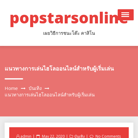
Skip
to
popstarsonline
content
เผยวิธีการชนะโต๊ะ คาสิโน
แนวทางการเล่นไฮโลออนไลน์สำหรับผู้เริ่มเล่น
Home
บันเทิง
แนวทางการเล่นไฮโลออนไลน์สำหรับผู้เริ่มเล่น
Posted
admin
May 22, 2020
บันเทิง
No Comments