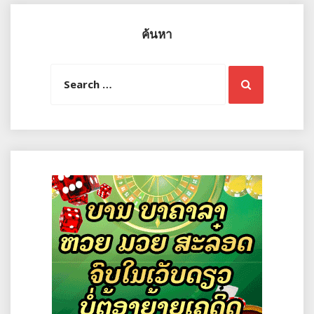
ค้นหา
Search
Search
for: