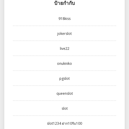
ป้ายกำกับ
918kiss
jokerslot
live22
onukniko
pgslot
queenslot
slot
slot1234 ฝาก10รับ100