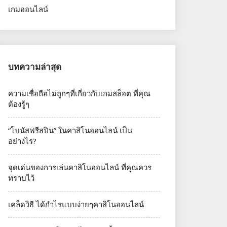
เกมออนไลน์
บทความล่าสุด
ความเชื่อถือไม่ถูกๆที่เกี่ยวกับเกมสล็อต ที่คุณ
ต้องรู้ๆ
“โบนัสฟรีสปิน” ในคาสิโนออนไลน์ เป็น
อย่างไร?
จุดเด่นของการเล่นคาสิโนออนไลน์ ที่คุณควร
ทราบไว้
เคล็ดวิธี ได้กำไรแบบง่ายๆคาสิโนออนไลน์