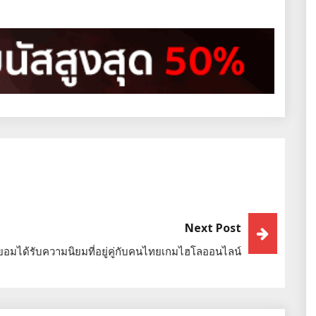
Next Post
ยอมได้รับความนิยมที่อยู่คู่กับคนไทยเกมไฮโลออนไลน์