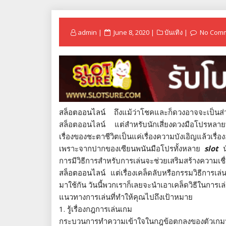
Posted
admin
June 8, 2020
บันเทิง
No Com
on
สล็อตออนไลน์
ถึงแม้ว่าโชคและก็ดวงอาจจะเป็นส่ว
สล็อตออนไลน์ แต่สำหรับนักเสี่ยงดวงมือโปรหลายท
เรื่องของชะตาชีวิตเป็นแค่เรื่องความบังเอิญแล้วเรื่อ
เพราะจากปากของเซียนพนันมือโปรทั้งหลาย
slot
นั
การมีวิธีการสำหรับการเล่นจะช่วยเสริมสร้างความเ
สล็อตออนไลน์
แต่เรื่องเคล็ดลับหรือกรรมวิธีการเล
มาใช้กัน วันนี้พวกเราก็เลยจะนำเอาเคล็ดวิธีในการเล
แนวทางการเล่นที่ทำให้คุณไปถึงเป้าหมาย
1. รู้เรื่องกฎการเล่นเกม
กระบวนการทำความเข้าใจในกฎข้อตกลงของตัวเกมนั