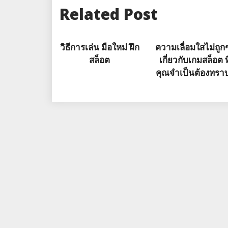
Related Post
วิธีการเล่น มือใหม่ ฝึก
ความเลื่อมใสไม่ถูกๆท
สล็อต
เกี่ยวกับเกมสล็อต ที
คุณจำเป็นต้องทรา