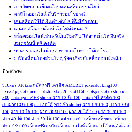
การวัดความเสี่ยงเมื่อจะเล่นสล็อตออนไลน์
คาสิโนออนไลน์ มีบริการอะไรบ้าง?
เล่นสล็อตให้ได้เงินทำเช่นไร ที่นี่มีคำตอบ!
เล่นคาสิโนออนไลน์ เว็บไซต์ไหนดี..?
สล็อตออนไลน์เล่นฟรีเป็นเรื่องที่ไม่ได้ยากเย็นได้เงินจริง
สมัครวันนี้ ฟรีเครดิต
บาคาร่าออนไลน์ แนวทางเล่นไม่ยาก ได้กำไรดี
5 เรื่องที่คนโดยส่วนใหญ่รู้ผิด เกี่ยวกับสล็อตออนไลน์!!
ป้ายกำกับ
918kiss
918kiss สมัคร ฟรี เครดิต
AMBBET
jokerslot
king189
live22
pgslot
queenslot
slot
slot22th
slot1168
slotspx
slotxo
slotxo
369
slotxogame168
slotxo ฝาก 10 รับ 100
slotxo ฟรีเครดิต 100
slotฝาก10รับ100
slot ออโต้
ทางเข้า sbobet
ฝาก 1 รับ 100
ฝาก 10 รับ
100
ฝาก 10 ได้ 100
ฝาก 20 รับ 100
ฝาก 20 ได้ 100
ฝาก 30 รับ 100
ฝาก 40 ได้ 100
ฝาก 50 ได้ 100
สมัคร sbobet
สล็อต
สล็อตxo
สล็อต
ฝาก10รับ100
สล็อตฟรีเครดิต
สล็อตออนไลน์
สล็อตออโต้
เกมส์สล็อต