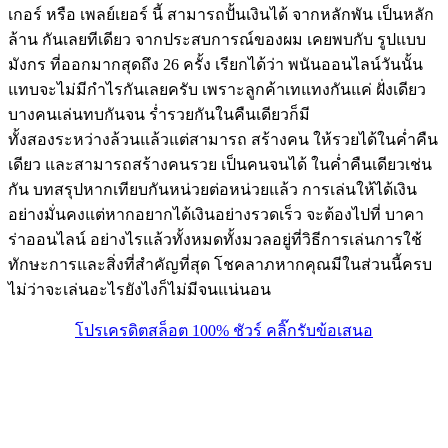
เกอร์ หรือ เพลย์เยอร์ นี้ สามารถปั้นเงินได้ จากหลักพัน เป็นหลัก
ล้าน กันเลยทีเดียว จากประสบการณ์ของผม เคยพบกับ รูปแบบ
มังกร ที่ออกมากสุดถึง 26 ครั้ง เรียกได้ว่า พนันออนไลน์วันนั้น
แทบจะไม่มีกำไรกันเลยครับ เพราะลูกค้าเทแทงกันแค่ ฝั่งเดียว
บางคนเล่นทบกันจน ร่ำรวยกันในคืนเดียวก็มี
ทั้งสองระหว่างล้วนแล้วแต่สามารถ สร้างคน ให้รวยได้ในค่ำคืน
เดียว และสามารถสร้างคนรวย เป็นคนจนได้ ในค่ำคืนเดียวเช่น
กัน บทสรุปหากเทียบกันหน่วยต่อหน่วยแล้ว การเล่นให้ได้เงิน
อย่างมั่นคงแต่หากอยากได้เงินอย่างรวดเร็ว จะต้องไปที่ บาคา
ร่าออนไลน์ อย่างไรแล้วทั้งหมดทั้งมวลอยู่ที่วิธีการเล่นการใช้
ทักษะการและสิ่งที่สำคัญที่สุด โชคลาภหากคุณมีในส่วนนี้ครบ
ไม่ว่าจะเล่นอะไรยังไงก็ไม่มีจนแน่นอน
โปรเครดิตสล็อต 100% ชัวร์ คลิ๊กรับข้อเสนอ