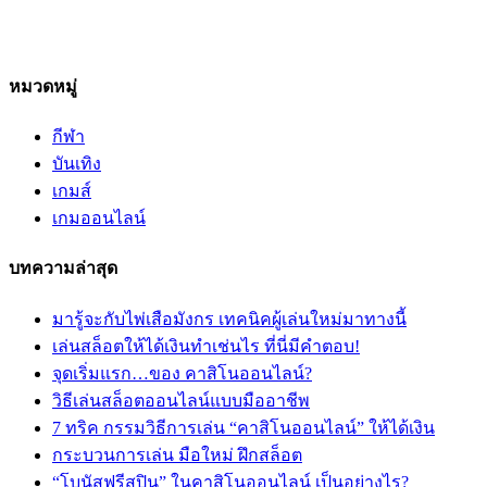
หมวดหมู่
กีฬา
บันเทิง
เกมส์
เกมออนไลน์
บทความล่าสุด
มารู้จะกับไพ่เสือมังกร เทคนิคผู้เล่นใหม่มาทางนี้
เล่นสล็อตให้ได้เงินทำเช่นไร ที่นี่มีคำตอบ!
จุดเริ่มแรก…ของ คาสิโนออนไลน์?
วิธีเล่นสล็อตออนไลน์แบบมืออาชีพ
7 ทริค กรรมวิธีการเล่น “คาสิโนออนไลน์” ให้ได้เงิน
กระบวนการเล่น มือใหม่ ฝึกสล็อต
“โบนัสฟรีสปิน” ในคาสิโนออนไลน์ เป็นอย่างไร?