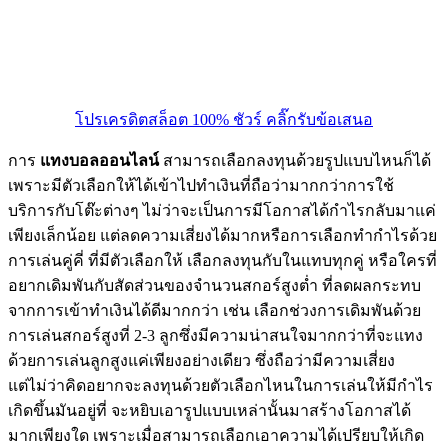
โปรเครดิตสล็อต 100% ชัวร์ คลิ๊กรับข้อเสนอ
การ
แทงบอลออนไลน์
สามารถเลือกลงทุนด้วยรูปแบบไหนก็ได้
เพราะมีตัวเลือกให้ได้เข้าไปทำเงินที่ถือว่ามากกว่าการใช้
บริการกับโต๊ะต่างๆ ไม่ว่าจะเป็นการมีโอกาสได้กำไรกลับมาแค่
เพียงเล็กน้อย แต่ลดความเสี่ยงได้มากหรือการเลือกทำกำไรด้วย
การเล่นคู่คี่ ที่มีตัวเลือกให้ เลือกลงทุนกับในแทบทุกคู่ หรือใครที่
อยากเดิมพันกับสัดส่วนของจำนวนสกอร์สูงต่ำ ที่ลดผลกระทบ
จากการเข้าทำเงินได้ดีมากกว่า เช่น เลือกช่วงการเดิมพันด้วย
การเล่นสกอร์สูงที่ 2-3 ลูกซึ่งมีความน่าสนใจมากกว่าที่จะแทง
ด้วยการเล่นลูกสูงแค่เพียงอย่างเดียว ซึ่งถือว่ามีความเสี่ยง
แต่ไม่ว่าคิดอยากจะลงทุนด้วยตัวเลือกไหนในการเล่นให้มีกำไร
เกิดขึ้นมันอยู่ที่ จะหยิบเอารูปแบบเหล่านั้นมาสร้างโอกาสได้
มากเพียงใด เพราะเมื่อสามารถเลือกเอาความได้เปรียบให้เกิด