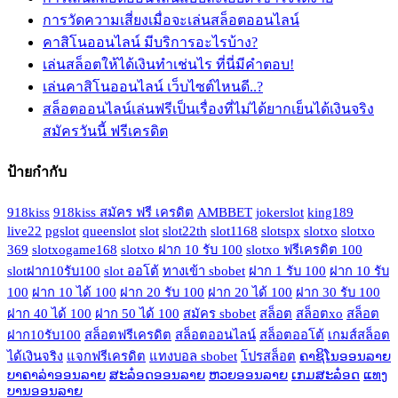
การวัดความเสี่ยงเมื่อจะเล่นสล็อตออนไลน์
คาสิโนออนไลน์ มีบริการอะไรบ้าง?
เล่นสล็อตให้ได้เงินทำเช่นไร ที่นี่มีคำตอบ!
เล่นคาสิโนออนไลน์ เว็บไซต์ไหนดี..?
สล็อตออนไลน์เล่นฟรีเป็นเรื่องที่ไม่ได้ยากเย็นได้เงินจริง
สมัครวันนี้ ฟรีเครดิต
ป้ายกำกับ
918kiss
918kiss สมัคร ฟรี เครดิต
AMBBET
jokerslot
king189
live22
pgslot
queenslot
slot
slot22th
slot1168
slotspx
slotxo
slotxo
369
slotxogame168
slotxo ฝาก 10 รับ 100
slotxo ฟรีเครดิต 100
slotฝาก10รับ100
slot ออโต้
ทางเข้า sbobet
ฝาก 1 รับ 100
ฝาก 10 รับ
100
ฝาก 10 ได้ 100
ฝาก 20 รับ 100
ฝาก 20 ได้ 100
ฝาก 30 รับ 100
ฝาก 40 ได้ 100
ฝาก 50 ได้ 100
สมัคร sbobet
สล็อต
สล็อตxo
สล็อต
ฝาก10รับ100
สล็อตฟรีเครดิต
สล็อตออนไลน์
สล็อตออโต้
เกมส์สล็อต
ได้เงินจริง
แจกฟรีเครดิต
แทงบอล sbobet
โปรสล็อต
ຄາຊິໂນອອນລາຍ
ບາຄາລ່າອອນລາຍ
ສະລ໋ອດອອນລາຍ
ຫວຍອອນລາຍ
ເກມສະລ໋ອດ
ແທງ
ບານອອນລາຍ