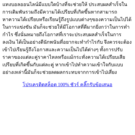
แทงบอลออนไลน์มีแบบใดบ้างที่จะช่วยให้ ประสบผลสำเร็จใน
การเดิมพันรวมถึงมีความได้เปรียบที่เกิดขึ้นหากสามารถ
หาความได้เปรียบหรือเรียนรู้ถึงรูปแบบต่างๆของความเป็นไปได้
ในการแข่งขัน มันก็จะช่วยให้มีโอกาสที่ดีมากยิ่งกว่าในการทำ
กำไร ซึ่งนั่นหมายถึงโอกาสที่เราจะประสบผลสำเร็จในการ
ลงเงิน ได้เป็นอย่างดีนักพนันที่อยากจะทำกำไรกับ จึงควรจะต้อง
เข้าไปเรียนรู้ถึงโอกาสและความเป็นไปได้ต่างๆ ทั้งการปรับ
ราคาของแต่ละคู่ราคาไหลหรือแม้กระทั่งความได้เปรียบเสีย
เปรียบที่เกิดขึ้นกับแต่ละคู่ หากเข้าไปทำความเข้าใจกับแบบ
อย่างเหล่านี้มันก็จะช่วยลดผลกระทบจากการเข้าไปเสี่ยง
โปรเครดิตสล็อต 100% ชัวร์ คลิ๊กรับข้อเสนอ