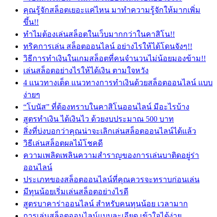
คุณรู้จักสล็อตเยอะแค่ไหน มาทำความรู้จักให้มากเพิ่ม
ขึ้น!!
ทำไมต้องเล่นสล็อตในเว็บมากกว่าในคาสิโน!!
ทริคการเล่น สล็อตออนไลน์ อย่างไรให้ได้โดนจังๆ!!
วิธีการทำเงินในเกมสล็อตที่คนจำนวนไม่น้อยมองข้าม!!
เล่นสล็อตอย่างไรให้ได้เงิน ตามใจหวัง
4 แนวทางเด็ด แนวทางการทำเงินด้วยสล็อตออนไลน์ แบบ
ง่ายๆ
“โบนัส” ที่ต้องทราบในคาสิโนออนไลน์ มีอะไรบ้าง
สูตรทำเงิน ได้เงินไว ด้วยงบประมาณ 500 บาท
สิ่งที่บ่งบอกว่าคุณน่าจะเลิกเล่นสล็อตออนไลน์ได้แล้ว
วิธีเล่นสล็อตผลไม้โชคดี
ความเพลิดเพลินความสำราญของการเล่นบาติดอยู่ร่า
ออนไลน์
ประเภทของสล็อตออนไลน์ที่คุณควรจะทราบก่อนเล่น
มีทุนน้อยเริ่มเล่นสล็อตอย่างไรดี
สูตรบาคาร่าออนไลน์ สำหรับคนทุนน้อย เวลามาก
การเล่นสล็อตออนไลน์แบบละเอียด เข้าใจได้ง่าย