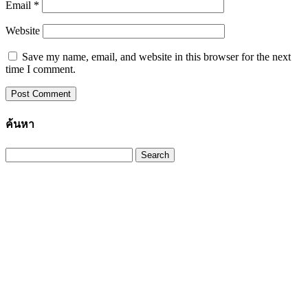
Email
*
Website
Save my name, email, and website in this browser for the next
time I comment.
ค้นหา
Search