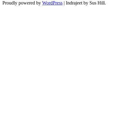
Proudly powered by
WordPress
|
Indrajeet by Sus Hill.