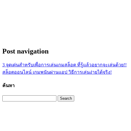
Post navigation
3 จุดเด่นสำหรับเพื่อการเล่นเกมสล็อต ที่รู้แล้วอยากจะเล่นด้วย!!
สล็อตออนไลน์ เกมพนันผ่านแอป วิธีการเล่นง่ายได้จริง!
ค้นหา
Search