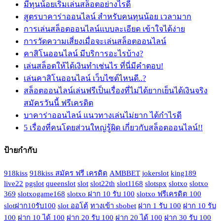
มีทุนน้อยเริ่มเล่นสล็อตอย่างไรดี
สูตรบาคาร่าออนไลน์ สำหรับคนทุนน้อย เวลามาก
การเล่นสล็อตออนไลน์แบบละเอียด เข้าใจได้ง่าย
การวัดความเสี่ยงเมื่อจะเล่นสล็อตออนไลน์
คาสิโนออนไลน์ มีบริการอะไรบ้าง?
เล่นสล็อตให้ได้เงินทำเช่นไร ที่นี่มีคำตอบ!
เล่นคาสิโนออนไลน์ เว็บไซต์ไหนดี..?
สล็อตออนไลน์เล่นฟรีเป็นเรื่องที่ไม่ได้ยากเย็นได้เงินจริง
สมัครวันนี้ ฟรีเครดิต
บาคาร่าออนไลน์ แนวทางเล่นไม่ยาก ได้กำไรดี
5 เรื่องที่คนโดยส่วนใหญ่รู้ผิด เกี่ยวกับสล็อตออนไลน์!!
ป้ายกำกับ
918kiss
918kiss สมัคร ฟรี เครดิต
AMBBET
jokerslot
king189
live22
pgslot
queenslot
slot
slot22th
slot1168
slotspx
slotxo
slotxo
369
slotxogame168
slotxo ฝาก 10 รับ 100
slotxo ฟรีเครดิต 100
slotฝาก10รับ100
slot ออโต้
ทางเข้า sbobet
ฝาก 1 รับ 100
ฝาก 10 รับ
100
ฝาก 10 ได้ 100
ฝาก 20 รับ 100
ฝาก 20 ได้ 100
ฝาก 30 รับ 100