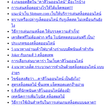
4 เกมยอดฮิตใน “คาสิโนออนไลน์” มีอะไรบ้าง
การเล่นสล็อตอย่างไรให้ได้แจ็คพอต!!!
แนะนำเว็บ Slotsure.com เว็บให้บริการเล่นสล็อตออนไลน์
ทราบหรือเปล่ารูเล็ตออนไลน์ กับรูเล็ตสด ไม่เหมือนกันยัง
ไง
วิธีการเล่นเกมสล็อต ให้บรรลุความสำเร็จ!
เครดิตฟรีไม่ต้องฝาก หรือ โบนัสทดสอบเล่นฟรี เป็น?
ประเภทของสล็อตออนไลน์
5 แนวทางอ่านเค้าไพ่บาค้างร่าแบบผีพนันเค้าทำกัน
Joker กับเกมส์ 3 สล็อตเทพ
การเลือกเล่นบาคาร่า ในเว็บคาสิโนออนไลน์
4 แนวทางเด็ด กระบวนการทำเงินด้วยสล็อตออนไลน์ แบบ
ง่ายๆ
ไขข้อสงสัยว่า…คาสิโนออนไลน์ เป็นยังไง?
สูตรสล็อตผลไม้ ขั้นเทพ แจ็คพอตแตกง๊ายง่าย
6 สิ่งที่นักพนันคาสิโนออนไลน์ต้องมี!
เทคนิคการเพิ่มโบนัส สล็อตผลไม้
วิธีการใช้เงินสำหรับในการเล่นเกมสล็อตแบบฉลาด!!