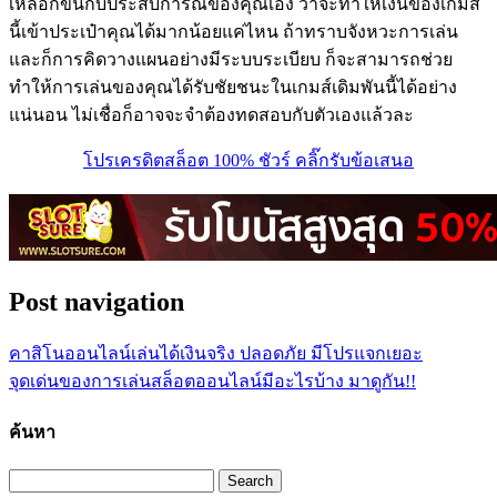
เหลือก็ขึ้นกับประสบการณ์ของคุณเอง ว่าจะทำให้เงินของเกมส์
นี้เข้าประเป๋าคุณได้มากน้อยแค่ไหน ถ้าทราบจังหวะการเล่น
และก็การคิดวางแผนอย่างมีระบบระเบียบ ก็จะสามารถช่วย
ทำให้การเล่นของคุณได้รับชัยชนะในเกมส์เดิมพันนี้ได้อย่าง
แน่นอน ไม่เชื่อก็อาจจะจำต้องทดสอบกับตัวเองแล้วละ
โปรเครดิตสล็อต 100% ชัวร์ คลิ๊กรับข้อเสนอ
Post navigation
คาสิโนออนไลน์เล่นได้เงินจริง ปลอดภัย มีโปรแจกเยอะ
จุดเด่นของการเล่นสล็อตออนไลน์มีอะไรบ้าง มาดูกัน!!
ค้นหา
Search