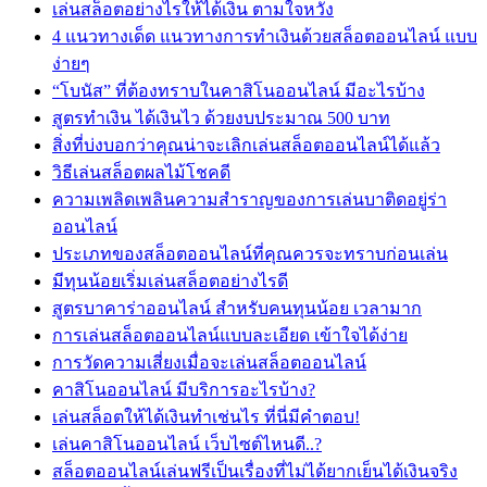
เล่นสล็อตอย่างไรให้ได้เงิน ตามใจหวัง
4 แนวทางเด็ด แนวทางการทำเงินด้วยสล็อตออนไลน์ แบบ
ง่ายๆ
“โบนัส” ที่ต้องทราบในคาสิโนออนไลน์ มีอะไรบ้าง
สูตรทำเงิน ได้เงินไว ด้วยงบประมาณ 500 บาท
สิ่งที่บ่งบอกว่าคุณน่าจะเลิกเล่นสล็อตออนไลน์ได้แล้ว
วิธีเล่นสล็อตผลไม้โชคดี
ความเพลิดเพลินความสำราญของการเล่นบาติดอยู่ร่า
ออนไลน์
ประเภทของสล็อตออนไลน์ที่คุณควรจะทราบก่อนเล่น
มีทุนน้อยเริ่มเล่นสล็อตอย่างไรดี
สูตรบาคาร่าออนไลน์ สำหรับคนทุนน้อย เวลามาก
การเล่นสล็อตออนไลน์แบบละเอียด เข้าใจได้ง่าย
การวัดความเสี่ยงเมื่อจะเล่นสล็อตออนไลน์
คาสิโนออนไลน์ มีบริการอะไรบ้าง?
เล่นสล็อตให้ได้เงินทำเช่นไร ที่นี่มีคำตอบ!
เล่นคาสิโนออนไลน์ เว็บไซต์ไหนดี..?
สล็อตออนไลน์เล่นฟรีเป็นเรื่องที่ไม่ได้ยากเย็นได้เงินจริง