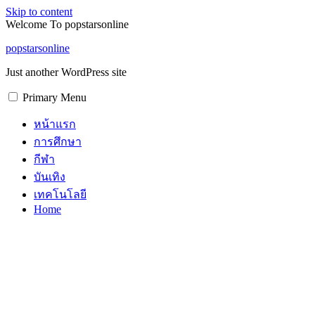
Skip to content
Welcome To popstarsonline
popstarsonline
Just another WordPress site
Primary Menu
หน้าแรก
การศึกษา
กีฬา
บันเทิง
เทคโนโลยี
Home