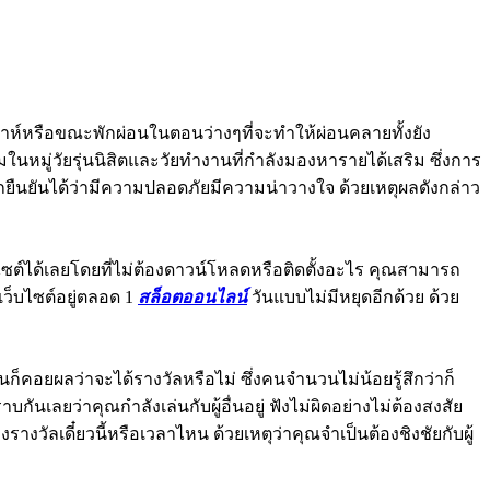
ปดาห์หรือขณะพักผ่อนในตอนว่างๆที่จะทำให้ผ่อนคลายทั้งยัง
นหมู่วัยรุ่นนิสิตและวัยทำงานที่กำลังมองหารายได้เสริม ซึ่งการ
มารถยืนยันได้ว่ามีความปลอดภัยมีความน่าวางใจ ด้วยเหตุผลดังกล่าว
บไซต์ได้เลยโดยที่ไม่ต้องดาวน์โหลดหรือติดตั้งอะไร คุณสามารถ
เว็บไซต์อยู่ตลอด 1
สล็อตออนไลน์
วันแบบไม่มีหยุดอีกด้วย ด้วย
ก็คอยผลว่าจะได้รางวัลหรือไม่ ซึ่งคนจำนวนไม่น้อยรู้สึกว่าก็
บกันเลยว่าคุณกำลังเล่นกับผู้อื่นอยู่ ฟังไม่ผิดอย่างไม่ต้องสงสัย
งวัลเดี๋ยวนี้หรือเวลาไหน ด้วยเหตุว่าคุณจำเป็นต้องชิงชัยกับผู้