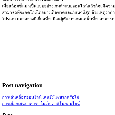
เมื่อสล็อตขึ้นมาเป็นแบบอย่างเกมส์ระบบออนไลน์แล้วก็จะมีความปล
สามารถที่จะคดโกงได้อย่างเด็ดขาดและก็แน่ๆที่สุด ด้วยเหตุว่าถ้
โปรแกรมมาอย่างดีเยี่ยมที่จะมีแต่ผู้พัฒนาเกมแค่นั้นที่จะสามาร
Post navigation
การเล่นสล็อตออนไลน์ เล่นยังไง?ยากหรือไม่
การเลือกเล่นบาคาร่า ในเว็บคาสิโนออนไลน์