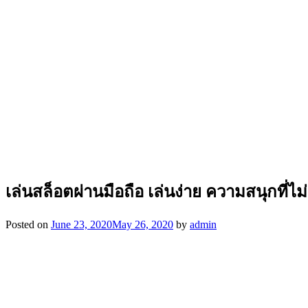
เล่นสล็อตผ่านมือถือ เล่นง่าย ความสนุกที่ไม่
Posted on
June 23, 2020
May 26, 2020
by
admin