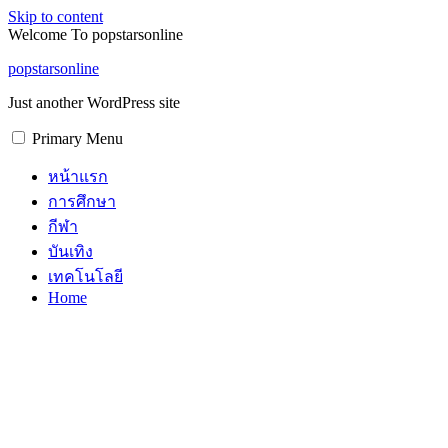
Skip to content
Welcome To popstarsonline
popstarsonline
Just another WordPress site
Primary Menu
หน้าแรก
การศึกษา
กีฬา
บันเทิง
เทคโนโลยี
Home