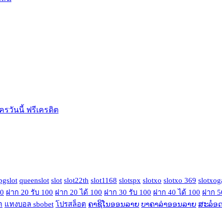
ครวันนี้ ฟรีเครดิต
pgslot
queenslot
slot
slot22th
slot1168
slotspx
slotxo
slotxo 369
slotxo
00
ฝาก 20 รับ 100
ฝาก 20 ได้ 100
ฝาก 30 รับ 100
ฝาก 40 ได้ 100
ฝาก 5
ต
แทงบอล sbobet
โปรสล็อต
ຄາຊິໂນອອນລາຍ
ບາຄາລ່າອອນລາຍ
ສະລ໋ອ