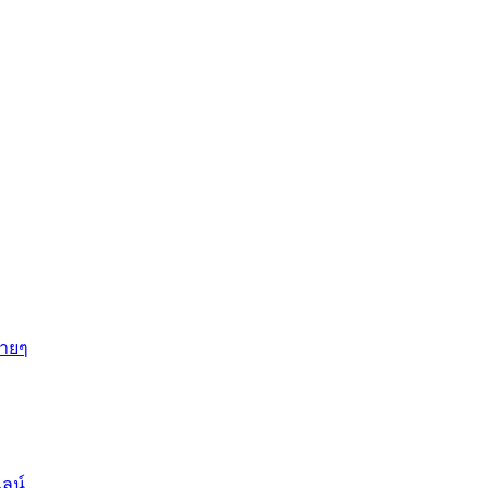
่ายๆ
ลน์