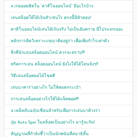
4 เกมยอดฮิตใน “คาสิโนออนไลน์” มีอะไรบ้าง
เล่นสล็อตให้ได้เงินทำเช่นไร ตรงนี้มีคำตอบ!
คาสิโนออนไลน์เล่นได้เงินจริง ไม่เป็นอันตราย มีโปรแจกเยอะ
หลักการคิดวิเคราะเกมบาติดอยู่ร่า เพื่อเพิ่มกำไรเท่าตัว
สิ่งที่นักเล่นสล็อตออนไลน์ ควรจะทราบ!!!
ทริคการเล่น สล็อตออนไลน์ ยังไงให้ได้โดนจังๆ!!
วิธีเล่นสล็อตผลไม้โชคดี
เล่นบาคาร่าอย่างไร ไม่ให้หมดกระเป๋า
การเล่นสล็อตอย่างไรให้ได้แจ็คพอต!!!
4 เคล็ดลับฉบับเซียนสำหรับเพื่อการเล่นบาค้างร่า
ปุ่ม Auto Spin ในสล็อตเป็นอย่างไร มารู้จะกัน!
สัญญาณที่กำลังชี้ว่าเป็นนักพนันที่สมาธิสั้น