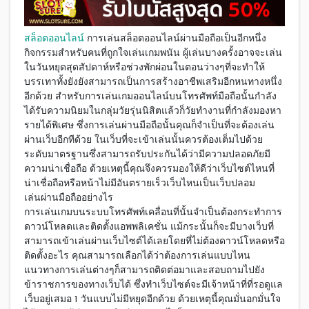
สล็อตออนไลน์
การเล่นสล็อตออนไลน์ผ่านมือถือเป็นอีกหนึ่ง
กิจกรรมสำหรับคนที่ถูกใจเล่นเกมพนัน ผู้เล่นบางครั้งอาจจะเล่น
ในวันหยุดสุดสัปดาห์หรือช่วงพักผ่อนในตอนว่างๆที่จะทำให้
บรรเทาทั้งยังยังสามารถเป็นการสร้างอาชีพเสริมอีกหนทางหนึ่ง
อีกด้วย สำหรับการเล่นเกมออนไลน์บนโทรศัพท์มือถือนั้นกำลัง
ได้รับความนิยมในกลุ่มวัยรุ่นนิสิตแล้วก็วัยทำงานที่กำลังมองหา
รายได้พิเศษ ซึ่งการเล่นผ่านมือถือนั้นคุณก็จำเป็นที่จะต้องเล่น
ผ่านเว็บอีกทีด้วย ในเว็บที่จะเข้าเล่นนั้นควรต้องเต็มไปด้วย
ระดับมาตรฐานซึ่งสามารถรับประกันได้ว่ามีความปลอดภัยมี
ความน่าเชื่อถือ ด้วยเหตุนี้คุณจึงควรมองให้ดีว่าเว็บไซต์ไหนที่
น่าเชื่อถือหรือหน้าไม่มีอันตรายเร็วเว็บไหนเป็นเว็บปลอม
เล่นผ่านมือถืออย่างไร
การเล่นเกมบนระบบโทรศัพท์เคลื่อนที่นั้นจำเป็นต้องกระทำการ
ดาวน์โหลดและติดตั้งแอพพลิเคชั่น แม้กระนั้นก็จะมีบางเว็บที่
สามารถเข้าเล่นผ่านเว็บไซต์ได้เลยโดยที่ไม่ต้องดาวน์โหลดหรือ
ติดตั้งอะไร คุณสามารถเลือกได้ว่าต้องการเล่นแบบไหน
แนวทางการเล่นต่างๆก็สามารถติดต่อมาและสอบถามไปยัง
ข้าราชการของทางเว็บได้ ซึ่งทำเว็บไซต์จะมีเจ้าหน้าที่ที่รอดูแล
เว็บอยู่เสมอ 1 วันแบบไม่มีหยุดอีกด้วย ด้วยเหตุนี้คุณมั่นอกมั่นใจ