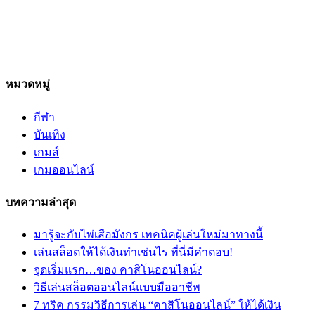
หมวดหมู่
กีฬา
บันเทิง
เกมส์
เกมออนไลน์
บทความล่าสุด
มารู้จะกับไพ่เสือมังกร เทคนิคผู้เล่นใหม่มาทางนี้
เล่นสล็อตให้ได้เงินทำเช่นไร ที่นี่มีคำตอบ!
จุดเริ่มแรก…ของ คาสิโนออนไลน์?
วิธีเล่นสล็อตออนไลน์แบบมืออาชีพ
7 ทริค กรรมวิธีการเล่น “คาสิโนออนไลน์” ให้ได้เงิน