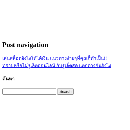
Post navigation
เล่นสล็อตยังไงให้ได้เงิน แนวทางง่ายๆที่คุณก็ทำเป็น!!
ทราบหรือไม่รูเล็ตออนไลน์ กับรูเล็ตสด แตกต่างกันยังไง
ค้นหา
Search