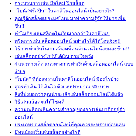
กระบวนการเล่น มือใหม่ ฝึกสล็อต
“โบนัสฟรีสปิน” ในคาสิโนออนไลน์ เป็นอย่างไร?
คุณรู้จักสล็อตเยอะแค่ไหน มาทำความรู้จักให้มากเพิ่ม
ขึ้น!!
ทำไมต้องเล่นสล็อตในเว็บมากกว่าในคาสิโน!!
ทริคการเล่น สล็อตออนไลน์ อย่างไรให้ได้โดนจังๆ!!
วิธีการทำเงินในเกมสล็อตที่คนจำนวนไม่น้อยมองข้าม!!
เล่นสล็อตอย่างไรให้ได้เงิน ตามใจหวัง
4 แนวทางเด็ด แนวทางการทำเงินด้วยสล็อตออนไลน์ แบบ
ง่ายๆ
“โบนัส” ที่ต้องทราบในคาสิโนออนไลน์ มีอะไรบ้าง
สูตรทำเงิน ได้เงินไว ด้วยงบประมาณ 500 บาท
สิ่งที่บ่งบอกว่าคุณน่าจะเลิกเล่นสล็อตออนไลน์ได้แล้ว
วิธีเล่นสล็อตผลไม้โชคดี
ความเพลิดเพลินความสำราญของการเล่นบาติดอยู่ร่า
ออนไลน์
ประเภทของสล็อตออนไลน์ที่คุณควรจะทราบก่อนเล่น
มีทุนน้อยเริ่มเล่นสล็อตอย่างไรดี