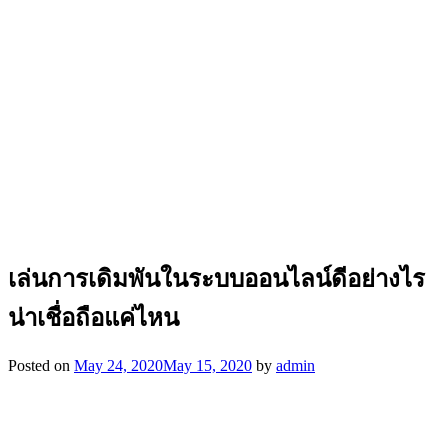
เล่นการเดิมพันในระบบออนไลน์ดีอย่างไร
น่าเชื่อถือแค่ไหน
Posted on
May 24, 2020
May 15, 2020
by
admin