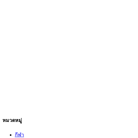
หมวดหมู่
กีฬา