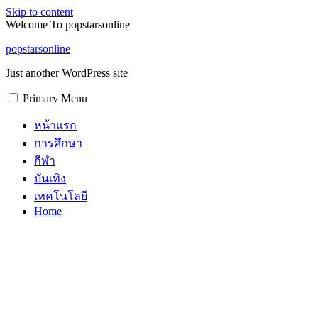
Skip to content
Welcome To popstarsonline
popstarsonline
Just another WordPress site
Primary Menu
หน้าแรก
การศึกษา
กีฬา
บันเทิง
เทคโนโลยี
Home