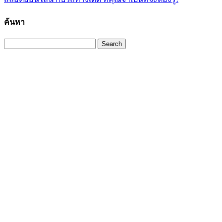
ค้นหา
Search