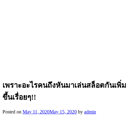
เพราะอะไรคนถึงหันมาเล่นสล็อตกันเพิ่ม
ขึ้นเรื่อยๆ!!
Posted on
May 11, 2020
May 15, 2020
by
admin