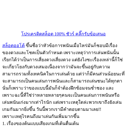
โปรเครดิตสล็อต 100% ชัวร์ คลิ๊กรับข้อเสนอ
สล็อตออโต้
ขึ้นชื่อว่าหัวข้อการพนันเมื่อไหร่มันก็ชอบมีเรื่อง
ของดวงและโชคเป็นตัวกำหนด เพราะเหตุว่าการเล่นพนันนั้น
เรียกได้ว่าเป็นการเสี่ยงดวงเสี่ยงดวง แต่ยังไงซะเรื่องเหล่านี้ก็ใช่
จะเกี่ยวโยงกับดวงเสมอเนื่องจากว่ามันจะขึ้นอยู่กับความ
สามารถรวมทั้งเทคนิคในการเล่นด้วย แต่ว่าก็มีคนส่วนน้อยนะที่
จะสามารถเป็นคนเล่นการพนันและก็สามารถเล่นชนะได้ทุกตา
นั่นก็เพราะว่าของแบบนี้มันก็จำต้องฝึกซ้อมจนช่ำชอง และ
เพราะฉะนี้ที่ใช่ว่าหลายหลายๆคนจะเป็นคนเล่นการพนันหรือ
เล่นพนันเก่งมากเท่าไรนัก แต่เพราะเหตุใดล่ะพวกเขาถึงยังเล่น
เกมกันมากยิ่งขึ้น วันนี้พวกเรามีคำตอบตามมาเลย!!
เพราะเหตุไรคนถึงมาเล่นกันเพิ่มมากขึ้น
1. เรื่องของต้นแบบเสียงเกมที่เต้นตื่นเต้น