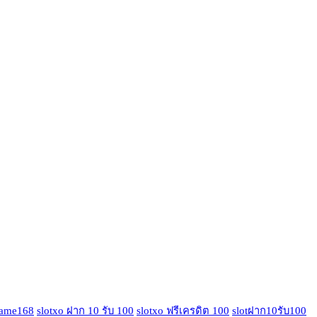
game168
slotxo ฝาก 10 รับ 100
slotxo ฟรีเครดิต 100
slotฝาก10รับ100