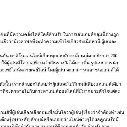
นที่มีความคลั่งไคล้ใคล้สำหรับในการเล่นเกมส์กลุ่มนี้ต่างถูก
ว่ามีเวลาพอที่จะทำความเข้าใจเกี่ยวกับเนื้อหานี้ ผู้เล่นจะ
กัน คาสิโนออนไลน์เกือบทุกเว็บมักจะมีเกมส์มากยิ่งกว่า 200
ให้ผู้เล่นมีโอกาสที่จะคว้าเงินรางวัลได้มากขึ้น รูปแบบการนำ
พย์ไลน์หลายเพย์ไลน์ โดยผู้เล่น จะสามารถเอาชนะเกมส์ได้
ัั้น เรากล้าบอกได้เลยว่าผู้เล่นจะไม่มีเกมส์เพียงแค่เกมส์เดียว
มากกว่าที่จะตาลายไปกับการหาเกมส์ออนไลน์ที่มีมากมายหัวใจแต่ละ
ผู้เล่นเลือกเสียก่อนเพื่อมั่นใจว่าผู้เล่นรู้เรื่องว่าจำต้องทำเช่น
ต้องรู้เพราะสัญลักษณ์หรือแบบอย่างไลน์ต่างๆได้ผลคูณหรือมี
ข้าใจกฎและก็ข้อจำกัดการเล่นเกมส์คือกุญแจสำคัญสำหรับการ