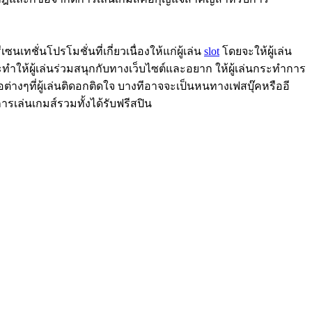
ทชั่นโปรโมชั่นที่เกี่ยวเนื่องให้แก่ผู้เล่น
slot
โดยจะให้ผู้เล่น
ทำให้ผู้เล่นร่วมสนุกกับทางเว็บไซต์และอยาก ให้ผู้เล่นกระทำการ
่อต่างๆที่ผู้เล่นติดอกติดใจ บางทีอาจจะเป็นหนทางเฟสบุ๊คหรืออี
ารเล่นเกมส์รวมทั้งได้รับฟรีสปิน