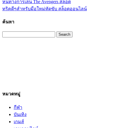
หนทางการเล่น The Avengers สล็อต
ทริคดีๆสำหรับมือใหม่หัดขับ สล็อตออนไลน์
ค้นหา
Search
หมวดหมู่
กีฬา
บันเทิง
เกมส์