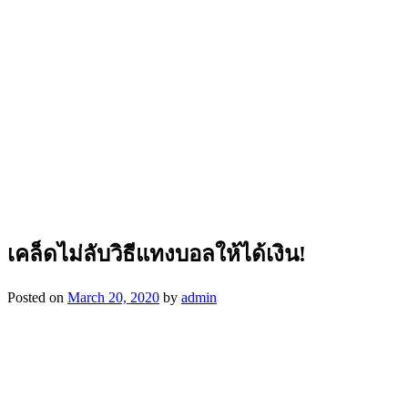
เคล็ดไม่ลับวิธีแทงบอลให้ได้เงิน!
Posted on
March 20, 2020
by
admin