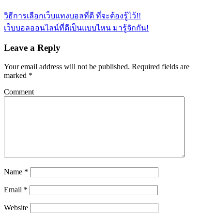
วิธีการเลือกเว็บแทงบอลที่ดี ที่จะต้องรู้ไว้!!
เว็บบอลออนไลน์ที่ดีเป็นแบบไหน มารู้จักกัน!
Leave a Reply
Your email address will not be published.
Required fields are
marked
*
Comment
Name
*
Email
*
Website