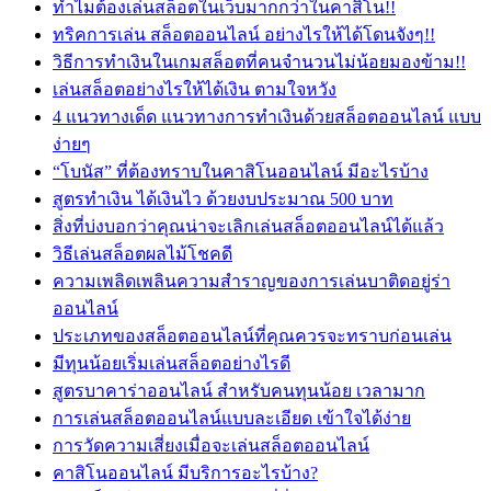
ทำไมต้องเล่นสล็อตในเว็บมากกว่าในคาสิโน!!
ทริคการเล่น สล็อตออนไลน์ อย่างไรให้ได้โดนจังๆ!!
วิธีการทำเงินในเกมสล็อตที่คนจำนวนไม่น้อยมองข้าม!!
เล่นสล็อตอย่างไรให้ได้เงิน ตามใจหวัง
4 แนวทางเด็ด แนวทางการทำเงินด้วยสล็อตออนไลน์ แบบ
ง่ายๆ
“โบนัส” ที่ต้องทราบในคาสิโนออนไลน์ มีอะไรบ้าง
สูตรทำเงิน ได้เงินไว ด้วยงบประมาณ 500 บาท
สิ่งที่บ่งบอกว่าคุณน่าจะเลิกเล่นสล็อตออนไลน์ได้แล้ว
วิธีเล่นสล็อตผลไม้โชคดี
ความเพลิดเพลินความสำราญของการเล่นบาติดอยู่ร่า
ออนไลน์
ประเภทของสล็อตออนไลน์ที่คุณควรจะทราบก่อนเล่น
มีทุนน้อยเริ่มเล่นสล็อตอย่างไรดี
สูตรบาคาร่าออนไลน์ สำหรับคนทุนน้อย เวลามาก
การเล่นสล็อตออนไลน์แบบละเอียด เข้าใจได้ง่าย
การวัดความเสี่ยงเมื่อจะเล่นสล็อตออนไลน์
คาสิโนออนไลน์ มีบริการอะไรบ้าง?