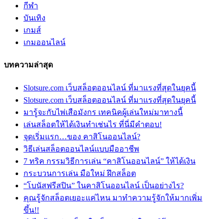
กีฬา
บันเทิง
เกมส์
เกมออนไลน์
บทความล่าสุด
Slotsure.com เว็บสล็อตออนไลน์ ที่มาแรงที่สุดในยุคนี้
Slotsure.com เว็บสล็อตออนไลน์ ที่มาแรงที่สุดในยุคนี้
มารู้จะกับไพ่เสือมังกร เทคนิคผู้เล่นใหม่มาทางนี้
เล่นสล็อตให้ได้เงินทำเช่นไร ที่นี่มีคำตอบ!
จุดเริ่มแรก…ของ คาสิโนออนไลน์?
วิธีเล่นสล็อตออนไลน์แบบมืออาชีพ
7 ทริค กรรมวิธีการเล่น “คาสิโนออนไลน์” ให้ได้เงิน
กระบวนการเล่น มือใหม่ ฝึกสล็อต
“โบนัสฟรีสปิน” ในคาสิโนออนไลน์ เป็นอย่างไร?
คุณรู้จักสล็อตเยอะแค่ไหน มาทำความรู้จักให้มากเพิ่ม
ขึ้น!!