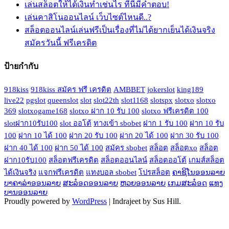
เล่นสล็อตให้ได้เงินทำเช่นไร ที่นี่มีคำตอบ!
เล่นคาสิโนออนไลน์ เว็บไซต์ไหนดี..?
สล็อตออนไลน์เล่นฟรีเป็นเรื่องที่ไม่ได้ยากเย็นได้เงินจริง
สมัครวันนี้ ฟรีเครดิต
ป้ายกำกับ
918kiss
918kiss สมัคร ฟรี เครดิต
AMBBET
jokerslot
king189
live22
pgslot
queenslot
slot
slot22th
slot1168
slotspx
slotxo
slotxo
369
slotxogame168
slotxo ฝาก 10 รับ 100
slotxo ฟรีเครดิต 100
slotฝาก10รับ100
slot ออโต้
ทางเข้า sbobet
ฝาก 1 รับ 100
ฝาก 10 รับ
100
ฝาก 10 ได้ 100
ฝาก 20 รับ 100
ฝาก 20 ได้ 100
ฝาก 30 รับ 100
ฝาก 40 ได้ 100
ฝาก 50 ได้ 100
สมัคร sbobet
สล็อต
สล็อตxo
สล็อต
ฝาก10รับ100
สล็อตฟรีเครดิต
สล็อตออนไลน์
สล็อตออโต้
เกมส์สล็อต
ได้เงินจริง
แจกฟรีเครดิต
แทงบอล sbobet
โปรสล็อต
ຄາຊິໂນອອນລາຍ
ບາຄາລ່າອອນລາຍ
ສະລ໋ອດອອນລາຍ
ຫວຍອອນລາຍ
ເກມສະລ໋ອດ
ແທງ
ບານອອນລາຍ
Proudly powered by
WordPress
|
Indrajeet by Sus Hill.