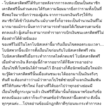
- โบนัสเครดิตฟรีได้รับภายหลังจากการลงทะเบียนเป็นสมาชิก
เครดิตฟรีนั้นส่วนคงจะได้รับความนิยมมากยิ่งกว่ารวมทั้งเป็นที่
พึงพอใจมากยิ่งกว่าของผู้เล่น จากการแจกเงินจริงๆให้กับ
สมาชิกได้เข้าไปเล่นกัน แม้บางครั้งก็อาจจะเป็นจำนวนเงินที่ไม่
มากมายแม้กระนั้นหากว่าสามารถทำยอดได้เวียนครบตามข้อ
ตกลงแล้ว ผู้เล่นก็จะสามารถทำรายการเบิกเงินชนะเครดิตฟรีไม่
ต้องฝากได้ด้วยนั่นเอง
ของฟรีไม่มีในโลกโบนัสเหล่านี้มากับเงื่อนไขตลอดระยะเวลา…
โบนัสพวกนี้จะมีการตั้งเงื่อนไขก่อนรับโบนัสเครดิตฟรี เช่น
โบนัสเครดิตฟรีเมื่อกระทำการกดไลค์กดแชร์ โบนัสเครดิตฟรี
เมื่อทำฝากเงิน สิ่งกลุ่มนี้ถ้าหากอยากได้ก็จึงควรเอาอย่าง
เงื่อนไขที่เว็บพนันได้กำหนดไว้ อีกอย่างก็คือนักพนันมือใหม่มัก
จะรู้ผิดว่าเครดิตฟรีนั้นเมื่อเล่นชนะจะได้ออกมาเป็นเงินจริงๆ
ทันที จะต้องกล่าวว่าแม้ว่าทางเว็บไซต์ช่วยปล้ำแจกเงินเดิมพัน
ฟรีให้กับสมาชิกใหม่ ก็อย่างที่ได้บอกไปว่าทุกอย่างย่อมมี
เงื่อนไขที่ถูกระบุมาแล้ว เงินฟรีที่ได้มานั้นก็ย่อมมาพร้อมกับข้อ
ตกลงนั่นเอง แต่เราก็จะกำหนดข้อจำกัดเหล่านี้แตกต่าง ดังนั้น
ทุกๆคนค่ะ…โปรดอ่านข้อแม้กฎกติกาดีๆก่อนจะกระทำการลง