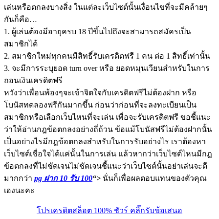
เล่นหรือตกลงบางสิ่ง ในแต่ละเว็บไซต์นั้นเงื่อนไขที่จะมีคล้ายๆ
กันก็คือ…
1. ผู้เล่นต้องมีอายุครบ 18 ปีขึ้นไปถึงจะสามารถสมัครเป็น
สมาชิกได้
2. สมาชิกใหม่ทุกคนมีสิทธิ์รับเครดิตฟรี 1 คน ต่อ 1 สิทธิ์เท่านั้น
3. จะมีการระบุยอด turn over หรือ ยอดหมุนเวียนสำหรับในการ
ถอนเงินเครดิตฟรี
หวังว่าเพื่อนพ้องๆจะเข้าจิตใจกับเครดิตฟรีไม่ต้องฝาก หรือ
โบนัสทดลองฟรีกันมากขึ้น ก่อนว่าก่อนที่จะลงทะเบียนเป็น
สมาชิกหรือเลือกเว็บไหนที่จะเล่น เพื่อจะรับเครดิตฟรี ขอชี้แนะ
ว่าให้อ่านกฎข้อตกลงอย่างถี่ถ้วน ข้อแม้โบนัสฟรีไม่ต้องฝากนั้น
เป็นอย่างไรมีกฎข้อตกลงสำหรับในการรับอย่างไร เราต้องหา
เว็บไซต์เชื่อใจได้แค่นั้นในการเล่น แล้วหากว่าเว็บไซต์ไหนมีกฎ
ข้อตกลงที่ไม่ชัดเจนไม่ชัดเจนชี้แนะว่าเว็บไซต์นั้นอย่าเล่นจะดี
มากกว่า
pg ฝาก 10 รับ 100
“>
นั่นก็เพื่อผลตอบแทนของตัวคุณ
เองนะคะ
โปรเครดิตสล็อต 100% ชัวร์ คลิ๊กรับข้อเสนอ