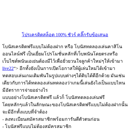
โปรเครดิตสล็อต 100% ชัวร์ คลิ๊กรับข้อเสนอ
โบนัสเครดิตฟรีแบบไม่ต้องฝาก หรือ โบนัสทดลองเล่นคาสิโน
ออนไลน์ฟรี เป็นเยี่ยมโปรโมชั่นหลักที่เว็บพนันโดยตรงหรือ
เว็บไซต์พนันเอเย่นต้องมีไว้เพื่อยั่วยวนใจลูกค้าใหม่ๆให้เข้ามา
live22
“> อีกทั้งยังเป็นการเปิดโอกาสให้ผู้เล่นใหม่ได้เข้ามา
ทดสอบเล่นเกมเดิมพันในรูปแบบต่างๆได้ดิบได้ดีอีกด้วย มันเช่น
เดียวกับการได้ทดลองเล่นทดลองว่าเกมนี้เล่นยังไงเป็นแบบไหน
มีอัตราการจ่ายอย่างไร
แบบอย่างโบนัสเครดิตฟรี แล้วก็ โบนัสทดลองเล่นฟรี
โดยหลักๆแล้วในลักษณะของโบนัสเครดิตฟรีแบบไม่ต้องฝากนั้น
จะมีอีกทั้งแบบที่จำต้อง
- ลงทะเบียนสมัครสมาชิกพร้อมการันตีตัวตนก่อน
- โบนัสฟรีแบบไม่ต้องสมัครสมาชิก