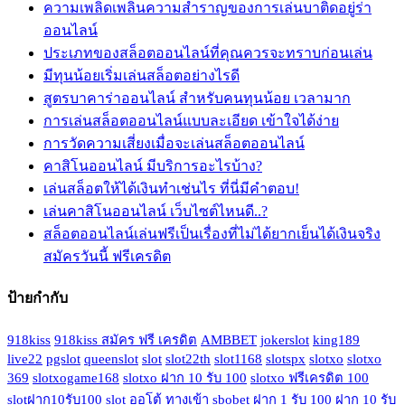
ความเพลิดเพลินความสำราญของการเล่นบาติดอยู่ร่า
ออนไลน์
ประเภทของสล็อตออนไลน์ที่คุณควรจะทราบก่อนเล่น
มีทุนน้อยเริ่มเล่นสล็อตอย่างไรดี
สูตรบาคาร่าออนไลน์ สำหรับคนทุนน้อย เวลามาก
การเล่นสล็อตออนไลน์แบบละเอียด เข้าใจได้ง่าย
การวัดความเสี่ยงเมื่อจะเล่นสล็อตออนไลน์
คาสิโนออนไลน์ มีบริการอะไรบ้าง?
เล่นสล็อตให้ได้เงินทำเช่นไร ที่นี่มีคำตอบ!
เล่นคาสิโนออนไลน์ เว็บไซต์ไหนดี..?
สล็อตออนไลน์เล่นฟรีเป็นเรื่องที่ไม่ได้ยากเย็นได้เงินจริง
สมัครวันนี้ ฟรีเครดิต
ป้ายกำกับ
918kiss
918kiss สมัคร ฟรี เครดิต
AMBBET
jokerslot
king189
live22
pgslot
queenslot
slot
slot22th
slot1168
slotspx
slotxo
slotxo
369
slotxogame168
slotxo ฝาก 10 รับ 100
slotxo ฟรีเครดิต 100
slotฝาก10รับ100
slot ออโต้
ทางเข้า sbobet
ฝาก 1 รับ 100
ฝาก 10 รับ