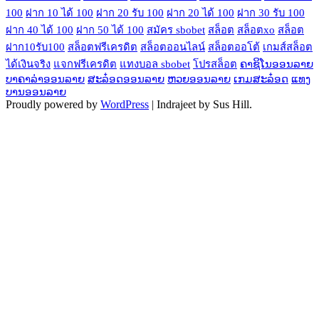
100
ฝาก 10 ได้ 100
ฝาก 20 รับ 100
ฝาก 20 ได้ 100
ฝาก 30 รับ 100
ฝาก 40 ได้ 100
ฝาก 50 ได้ 100
สมัคร sbobet
สล็อต
สล็อตxo
สล็อต
ฝาก10รับ100
สล็อตฟรีเครดิต
สล็อตออนไลน์
สล็อตออโต้
เกมส์สล็อต
ได้เงินจริง
แจกฟรีเครดิต
แทงบอล sbobet
โปรสล็อต
ຄາຊິໂນອອນລາຍ
ບາຄາລ່າອອນລາຍ
ສະລ໋ອດອອນລາຍ
ຫວຍອອນລາຍ
ເກມສະລ໋ອດ
ແທງ
ບານອອນລາຍ
Proudly powered by
WordPress
|
Indrajeet by Sus Hill.