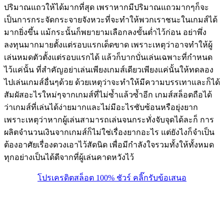
ปริมาณแถวให้ได้มากที่สุด เพราหากมีปริมาณแถวมากๆก็จะ
เป็นการกระจัดกระจายจังหวะที่จะทำให้พวกเราชนะในเกมส์ได้
มากยิ่งขึ้น แม้กระนั้นก็พยายามเลือกลงขั้นต่ำไว้ก่อน อย่าพึ่ง
ลงทุนมากมายตั้งแต่รอบแรกเด็ดขาด เพราะเหตุว่าอาจทำให้ผู้
เล่นหมดตัวตั้งแต่รอบแรกได้ แล้วก็บากบั่นเล่นเฉพาะที่กำหนด
ไว้แค่นั้น ที่สำคัญอย่าเล่นเพียงเกมส์เดียวเพียงแค่นั้นให้ทดลอง
ไปเล่นเกมส์อื่นๆด้วย ด้วยเหตุว่าจะทำให้มีความบรรเทาและก็ได้
สัมผัสอะไรใหม่ๆจากเกมส์ที่ไม่ซ้ำแล้วซ้ำอีก เกมส์สล็อตถือได้
ว่าเกมส์ที่เล่นได้ง่ายมากและไม่มีอะไรซับซ้อนหรือยุ่งยาก
เพราะเหตุว่าหากผู้เล่นสามารถเล่นจนกระทั่งจับจุดได้ละก็ การ
ผลิตจำนวนเงินจากเกมส์ก็ไม่ใช่เรื่องยากอะไร แต่ยังไงก็จำเป็น
ต้องอาศัยเรื่องดวงเอาไว้สัดนิด เพื่อมีกำลังใจรวมทั้งให้ทั้งหมด
ทุกอย่างเป็นได้ดีจากที่ผู้เล่นคาดหวังไว้
โปรเครดิตสล็อต 100% ชัวร์ คลิ๊กรับข้อเสนอ