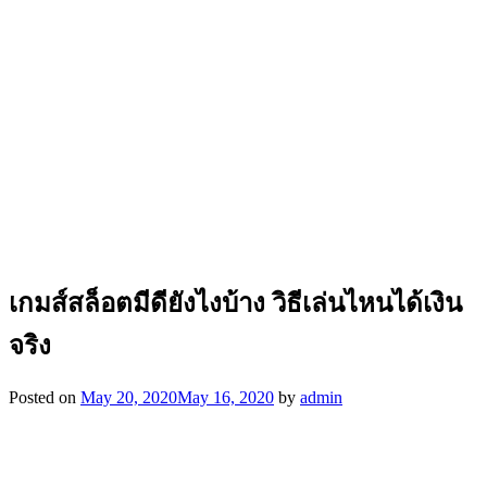
เกมส์สล็อตมีดียังไงบ้าง วิธีเล่นไหนได้เงิน
จริง
Posted on
May 20, 2020
May 16, 2020
by
admin