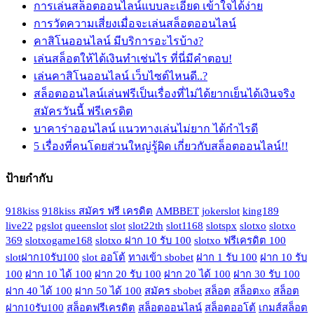
การเล่นสล็อตออนไลน์แบบละเอียด เข้าใจได้ง่าย
การวัดความเสี่ยงเมื่อจะเล่นสล็อตออนไลน์
คาสิโนออนไลน์ มีบริการอะไรบ้าง?
เล่นสล็อตให้ได้เงินทำเช่นไร ที่นี่มีคำตอบ!
เล่นคาสิโนออนไลน์ เว็บไซต์ไหนดี..?
สล็อตออนไลน์เล่นฟรีเป็นเรื่องที่ไม่ได้ยากเย็นได้เงินจริง
สมัครวันนี้ ฟรีเครดิต
บาคาร่าออนไลน์ แนวทางเล่นไม่ยาก ได้กำไรดี
5 เรื่องที่คนโดยส่วนใหญ่รู้ผิด เกี่ยวกับสล็อตออนไลน์!!
ป้ายกำกับ
918kiss
918kiss สมัคร ฟรี เครดิต
AMBBET
jokerslot
king189
live22
pgslot
queenslot
slot
slot22th
slot1168
slotspx
slotxo
slotxo
369
slotxogame168
slotxo ฝาก 10 รับ 100
slotxo ฟรีเครดิต 100
slotฝาก10รับ100
slot ออโต้
ทางเข้า sbobet
ฝาก 1 รับ 100
ฝาก 10 รับ
100
ฝาก 10 ได้ 100
ฝาก 20 รับ 100
ฝาก 20 ได้ 100
ฝาก 30 รับ 100
ฝาก 40 ได้ 100
ฝาก 50 ได้ 100
สมัคร sbobet
สล็อต
สล็อตxo
สล็อต
ฝาก10รับ100
สล็อตฟรีเครดิต
สล็อตออนไลน์
สล็อตออโต้
เกมส์สล็อต