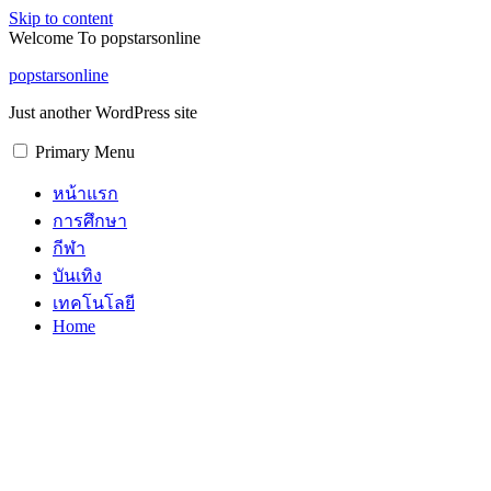
Skip to content
Welcome To popstarsonline
popstarsonline
Just another WordPress site
Primary Menu
หน้าแรก
การศึกษา
กีฬา
บันเทิง
เทคโนโลยี
Home