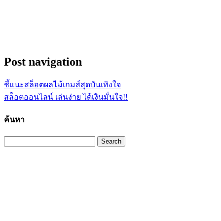
Post navigation
ชี้แนะสล็อตผลไม้เกมส์สุดบันเทิงใจ
สล็อตออนไลน์ เล่นง่าย ได้เงินมั่นใจ!!
ค้นหา
Search