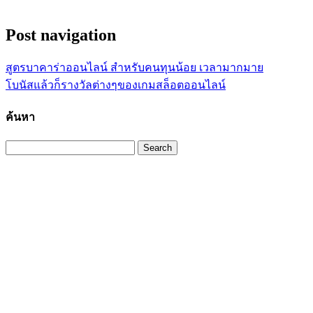
Post navigation
สูตรบาคาร่าออนไลน์ สำหรับคนทุนน้อย เวลามากมาย
โบนัสแล้วก็รางวัลต่างๆของเกมสล็อตออนไลน์
ค้นหา
Search