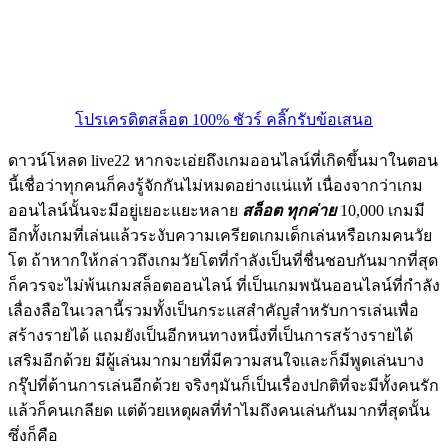
โปรเครดิตสล็อต 100% ชัวร์ คลิ๊กรับข้อเสนอ
ดาวน์โหลด live22 หากจะเอ่ยถึงเกมออนไลน์ที่เกิดขึ้นมาในตอน
นี้เชื่อว่าทุกคนก็คงรู้จักกันไม่หมดอย่างแน่แท้ เนื่องจากว่าเกม
ออนไลน์นั้นจะมีอยู่เยอะแยะหลาย
สล็อต ทุกค่าย
10,000 เกมมี
อีกทั้งเกมที่เล่นแล้วระงับความเครียดเกมเด็กเล่นหรือเกมคนวัย
โต ถ้าหากให้กล่าวถึงเกมวัยโตที่กำลังเป็นที่ชื่นชอบกันมากที่สุด
ก็ควรจะไม่พ้นเกมสล็อตออนไลน์ ที่เป็นเกมพนันออนไลน์ที่กำลัง
เลื่องลือในเวลานี้รวมทั้งเป็นกระแสสำคัญสำหรับการเล่นเพื่อ
สร้างรายได้ แถมยังเป็นอีกหนทางหนึ่งที่เป็นการสร้างรายได้
เสริมอีกด้วย มีผู้เล่นมากมายที่มีความสนใจและก็มีพูดเล่นบาง
กรุ๊ปที่ต้านการเล่นอีกด้วย จริงๆมันก็เป็นเรื่องปกติที่จะมีทั้งคนรัก
แล้วก็คนเกลียด แต่ด้วยเหตุผลที่ทำไมถึงคนเล่นกันมากที่สุดนั้น
ซึ่งก็คือ