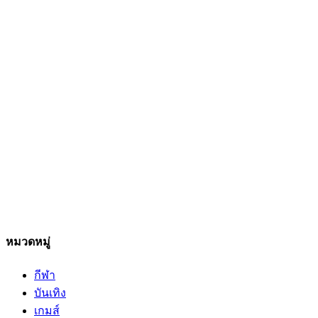
หมวดหมู่
กีฬา
บันเทิง
เกมส์