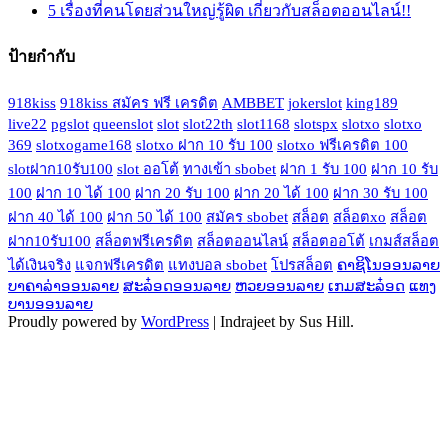
5 เรื่องที่คนโดยส่วนใหญ่รู้ผิด เกี่ยวกับสล็อตออนไลน์!!
ป้ายกำกับ
918kiss
918kiss สมัคร ฟรี เครดิต
AMBBET
jokerslot
king189
live22
pgslot
queenslot
slot
slot22th
slot1168
slotspx
slotxo
slotxo
369
slotxogame168
slotxo ฝาก 10 รับ 100
slotxo ฟรีเครดิต 100
slotฝาก10รับ100
slot ออโต้
ทางเข้า sbobet
ฝาก 1 รับ 100
ฝาก 10 รับ
100
ฝาก 10 ได้ 100
ฝาก 20 รับ 100
ฝาก 20 ได้ 100
ฝาก 30 รับ 100
ฝาก 40 ได้ 100
ฝาก 50 ได้ 100
สมัคร sbobet
สล็อต
สล็อตxo
สล็อต
ฝาก10รับ100
สล็อตฟรีเครดิต
สล็อตออนไลน์
สล็อตออโต้
เกมส์สล็อต
ได้เงินจริง
แจกฟรีเครดิต
แทงบอล sbobet
โปรสล็อต
ຄາຊິໂນອອນລາຍ
ບາຄາລ່າອອນລາຍ
ສະລ໋ອດອອນລາຍ
ຫວຍອອນລາຍ
ເກມສະລ໋ອດ
ແທງ
ບານອອນລາຍ
Proudly powered by
WordPress
|
Indrajeet by Sus Hill.