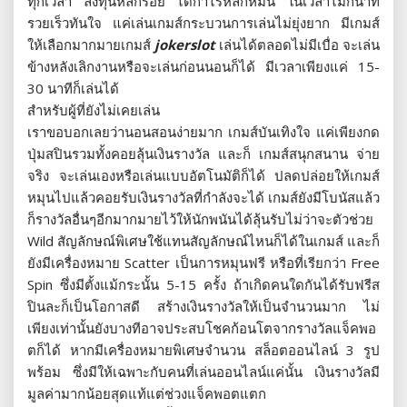
ทุกเวลา ลงทุนหลักร้อย ได้กำไรหลักหมื่น ในเวลาไม่กี่นาที
รวยเร็วทันใจ แค่เล่นเกมส์กระบวนการเล่นไม่ยุ่งยาก มีเกมส์
ให้เลือกมากมายเกมส์
jokerslot
เล่นได้ตลอดไม่มีเบื่อ จะเล่น
ข้างหลังเลิกงานหรือจะเล่นก่อนนอนก็ได้ มีเวลาเพียงแค่ 15-
30 นาทีก็เล่นได้
สำหรับผู้ที่ยังไม่เคยเล่น
เราขอบอกเลยว่านอนสอนง่ายมาก เกมส์บันเทิงใจ แค่เพียงกด
ปุ่มสปินรวมทั้งคอยลุ้นเงินรางวัล และก็ เกมส์สนุกสนาน จ่าย
จริง จะเล่นเองหรือเล่นแบบอัตโนมัติก็ได้ ปลดปล่อยให้เกมส์
หมุนไปแล้วคอยรับเงินรางวัลที่กำลังจะได้ เกมส์ยังมีโบนัสแล้ว
ก็รางวัลอื่นๆอีกมากมายไว้ให้นักพนันได้ลุ้นรับไม่ว่าจะตัวช่วย
Wild สัญลักษณ์พิเศษใช้แทนสัญลักษณ์ไหนก็ได้ในเกมส์ และก็
ยังมีเครื่องหมาย Scatter เป็นการหมุนฟรี หรือที่เรียกว่า Free
Spin ซึ่งมีตั้งแม้กระนั้น 5-15 ครั้ง ถ้าเกิดคนใดกันได้รับฟรีส
ปินละก็เป็นโอกาสดี สร้างเงินรางวัลให้เป็นจำนวนมาก ไม่
เพียงเท่านั้นยังบางทีอาจประสบโชคก้อนโตจากรางวัลแจ็คพอ
ตก็ได้ หากมีเครื่องหมายพิเศษจำนวน สล็อตออนไลน์ 3 รูป
พร้อม ซึ่งมีให้เฉพาะกับคนที่เล่นออนไลน์แค่นั้น เงินรางวัลมี
มูลค่ามากน้อยสุดแท้แต่ช่วงแจ็คพอตแตก