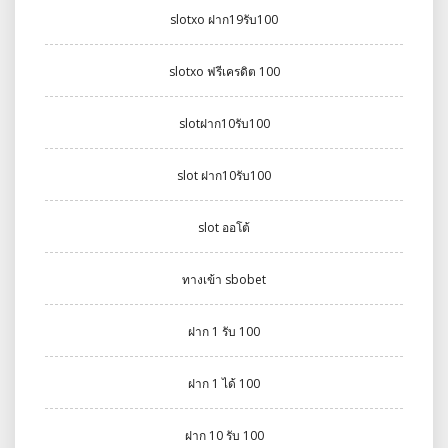
slotxo ฝาก19รับ100
slotxo ฟรีเครดิต 100
slotฝาก10รับ100
slot ฝาก10รับ100
slot ออโต้
ทางเข้า sbobet
ฝาก 1 รับ 100
ฝาก 1 ได้ 100
ฝาก 10 รับ 100