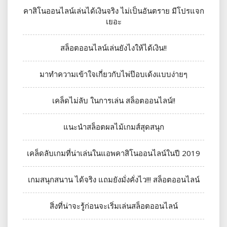
คาสิโนออนไลน์เล่นได้เงินจริง ไม่เป็นอันตราย มีโปรแจก
เยอะ
สล็อตออนไลน์เล่นยังไงให้ได้เงิน!!
มาทำความเข้าใจเกี่ยวกับไพ่ป๊อบเด้งแบบง่ายๆ
เคล็ดไม่ลับ ในการเล่น สล็อตออนไลน์!!
แนะนำสล็อตผลไม้เกมส์สุดสนุก
เคล็ดลับเกมที่น่าเล่นในแอพคาสิโนออนไลน์ในปี 2019
เกมสนุกสนาน ได้จริง แถมยังมั่งคั่งไว!!! สล็อตออนไลน์
สิ่งที่น่าจะรู้ก่อนจะเริ่มเล่นสล็อตออนไลน์