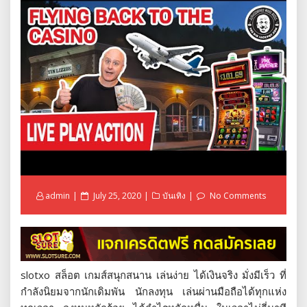
Posted
admin
July 25, 2020
บันเทิง
No Comments
on
slotxo สล็อต เกมส์สนุกสนาน เล่นง่าย ได้เงินจริง มั่งมีเร็ว ที่
กำลังนิยมจากนักเดิมพัน นักลงทุน เล่นผ่านมือถือได้ทุกแห่ง