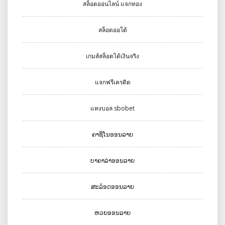
สล็อตออนไลน์ แจกทอง
สล็อตออโต้
เกมส์สล็อตได้เงินจริง
แจกฟรีเครดิต
แทงบอล sbobet
ຄາຊິໂນອອນລາຍ
ບາຄາລ່າອອນລາຍ
ສະລ໋ອດອອນລາຍ
ຫວຍອອນລາຍ