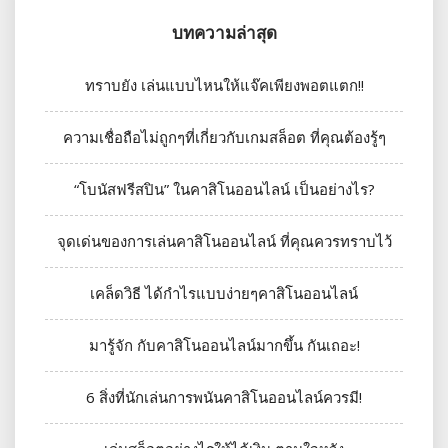
บทความล่าสุด
ทราบยัง เล่นแบบไหนให้แจ๊คเพียงพอตแตก!!
ความเชื่อถือไม่ถูกๆที่เกี่ยวกับเกมสล็อต ที่คุณต้องรู้ๆ
“โบนัสฟรีสปิน” ในคาสิโนออนไลน์ เป็นอย่างไร?
จุดเด่นของการเล่นคาสิโนออนไลน์ ที่คุณควรทราบไว้
เคล็ดวิธี ได้กำไรแบบง่ายๆคาสิโนออนไลน์
มารู้จัก กับคาสิโนออนไลน์มากขึ้น กันเถอะ!
6 สิ่งที่นักเล่นการพนันคาสิโนออนไลน์ควรมี!