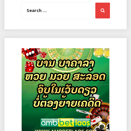
Search
Search
for: