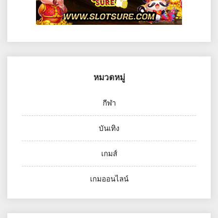
หมวดหมู่
กีฬา
บันเทิง
เกมส์
เกมออนไลน์