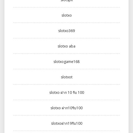
slotxo
slotxo369
slotxo aba
slotxogame168
slotxot
slotxo ฝาก 10 รับ 100
slotxo ฝาก10รับ100
slotxoฝาก19รับ100