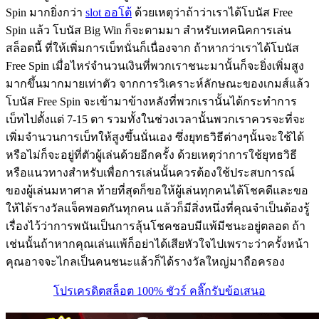
Spin มากยิ่งกว่า
slot ออโต้
ด้วยเหตุว่าถ้าว่าเราได้โบนัส Free
Spin แล้ว โบนัส Big Win ก็จะตามมา สำหรับเทคนิคการเล่น
สล็อตนี้ ที่ให้เพิ่มการเบ็ทนั่นก็เนื่องจาก ถ้าหากว่าเราได้โบนัส
Free Spin เมื่อไหร่จำนวนเงินที่พวกเราชนะมานั้นก็จะยิ่งเพิ่มสูง
มากขึ้นมากมายเท่าตัว จากการวิเคราะห์ลักษณะของเกมส์แล้ว
โบนัส Free Spin จะเข้ามาข้างหลังที่พวกเรานั้นได้กระทำการ
เบ็ทไปตั้งแต่ 7-15 ตา รวมทั้งในช่วงเวลานั้นพวกเราควรจะที่จะ
เพิ่มจำนวนการเบ็ทให้สูงขึ้นนั่นเอง ซึ่งยุทธวิธีต่างๆนั้นจะใช้ได้
หรือไม่ก็จะอยู่ที่ตัวผู้เล่นด้วยอีกครั้ง ด้วยเหตุว่าการใช้ยุทธวิธี
หรือแนวทางสำหรับเพื่อการเล่นนั้นควรต้องใช้ประสบการณ์
ของผู้เล่นมหาศาล ท้ายที่สุดก็ขอให้ผู้เล่นทุกคนได้โชคดีและขอ
ให้ได้รางวัลแจ็คพอตกันทุกคน แล้วก็มีสิ่งหนึ่งที่คุณจำเป็นต้องรู้
เรื่องไว้ว่าการพนันเป็นการลุ้นโชคชอบมีแพ้มีชนะอยู่ตลอด ถ้า
เช่นนั้นถ้าหากคุณเล่นแพ้ก็อย่าได้เสียหัวใจไปเพราะว่าครั้งหน้า
คุณอาจจะไกลเป็นคนชนะแล้วก็ได้รางวัลใหญ่มาถือครอง
โปรเครดิตสล็อต 100% ชัวร์ คลิ๊กรับข้อเสนอ