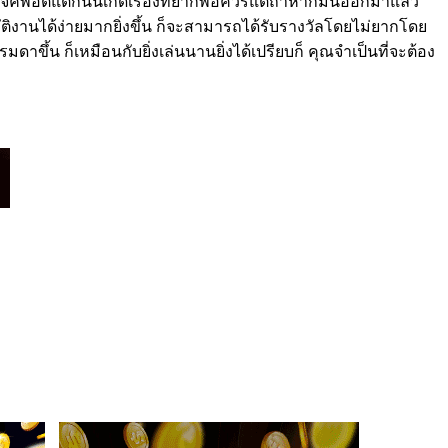
บแจ็คพอตแตกนั้นเกิดเรื่องที่ยากพอควรแต่ถ้าหากมันออกมาแล้ว
บัติงานได้ง่ายมากยิ่งขึ้น ก็จะสามารถได้รับรางวัลโดยไม่ยากโดย
ดาขึ้น ก็เหมือนกับยิ่งเล่นนานยิ่งได้เปรียบก็ คุณจำเป็นที่จะต้อง