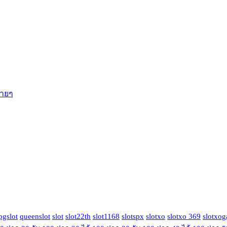
่ายๆ
pgslot
queenslot
slot
slot22th
slot1168
slotspx
slotxo
slotxo 369
slotxo