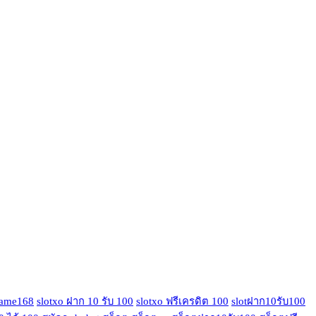
game168
slotxo ฝาก 10 รับ 100
slotxo ฟรีเครดิต 100
slotฝาก10รับ100