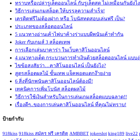
ทราบหรือเปล่ารูเล็ตออนไลน์ กับรูเล็ตสด ไม่เหมือนกันยังไง
วิธีการเล่นเกมสล็อต ให้บรรลุความสำเร็จ!
เครดิตฟรีไม่ต้องฝาก หรือ โบนัสทดสอบเล่นฟรี เป็น?
ประเภทของสล็อตออนไลน์
5 แนวทางอ่านเค้าไพ่บาค้างร่าแบบผีพนันเค้าทำกัน
Joker กับเกมส์ 3 สล็อตเทพ
การเลือกเล่นบาคาร่า ในเว็บคาสิโนออนไลน์
4 แนวทางเด็ด กระบวนการทำเงินด้วยสล็อตออนไลน์ แบบง
ไขข้อสงสัยว่า…คาสิโนออนไลน์ เป็นยังไง?
สูตรสล็อตผลไม้ ขั้นเทพ แจ็คพอตแตกง๊ายง่าย
6 สิ่งที่นักพนันคาสิโนออนไลน์ต้องมี!
เทคนิคการเพิ่มโบนัส สล็อตผลไม้
วิธีการใช้เงินสำหรับในการเล่นเกมสล็อตแบบฉลาด!!
เรื่องดีๆ..ของการเล่นคาสิโนออนไลน์ ที่คุณไม่ทราบ!
ป้ายกำกับ
918kiss
918kiss สมัคร ฟรี เครดิต
AMBBET
jokerslot
king189
live22