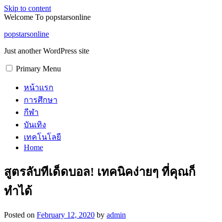
Skip to content
Welcome To popstarsonline
popstarsonline
Just another WordPress site
Primary Menu
หน้าแรก
การศึกษา
กีฬา
บันเทิง
เทคโนโลยี
Home
สูตรลับทีเด็ดบอล! เทคนิคง่ายๆ ที่คุณก็
ทำได้
Posted on
February 12, 2020
by
admin