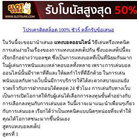
โปรเครดิตสล็อต 100% ชัวร์ คลิ๊กรับข้อเสนอ
ในวันนี้จะขอมานำเสนอ
แทงบอลออนไลน์
วิธีเล่นหรือเทคนิค
การเล่นง่ายในเรื่องของการแทงบอลสเต็ปกัน ซึ่งบอลเสต็ปนี้จะ
เรียกอีกอย่างว่าบอลชุด ซึ่งเป็นการแทงบอลที่เป็นที่นิยมกันมาก
ในผู้เล่นการพนันและเหล่าคอบอลทั้งหลาย เพราะการเล่นบอล
ออนไลน์นั้นมีราคาที่ดีและให้ผลกำไรที่ดีอีกด้วย ในการเล่น
พนันบอลกับทางเว็บนั้นมีการบริการให้ได้สะดวกสบายแถมยัง
รวดเร็วกับการฝากถอนได้ตลอด 24 ชั่วโมง การเล่นกับทางเว็บ
เป็นการเปิดโอกาสให้กับผู้เล่นได้เลือกการลงทุนขั้นต่ำอย่างกับ
การเลือกลงทุนกับการเล่นบอล วันนี้เราจะมาแนะนำเพื่อนๆเกี่ยว
กับการเล่นบอล เรียกได้ว่าเป็นเทคนิคแบบนิดๆหน่อยที่จะทำให้
คุณได้โอกาสชนะมากขึ้นนั่นเอง
สูตรแทงบอลสเต็ป
สูตรที่ 1