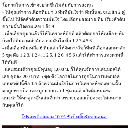
โอกาสในการเข้าจะยากขึ้นไม่คุ้มกับการลงทุน
- ให้คุณทำการเลือกทีมมา 3 ทีมที่มั่นใจว่า ทีมนั้นจะชนะสัก 2 คู่
ขึ้นไป ให้จัดลำดับความมั่นใจ โดยเลือกบอลมา 9 ทีม เรียงลำดับ
ความมั่นใจตามเลข 1 ถึง 9
- เมื่อเลือกคู่มาแล้วก็ให้วิเคราะห์อีกที แล้วตัดออกให้เหลือ 6 ทีม
ก็จะได้ทีมตามลำดับความมั่นใจ คือ 1 2 3 4 5 6
- เมื่อเลือกทีมเหลือ 6 ทีมแล้ว ให้จัดการไขว้ทีมที่เลือกออกมาสัก
5 ชุด คือ 1 2 3, 1 2 4, 1 2 5, 1 2 6, 4 5 6 แล้วให้ทำการแทงตามนี้
ได้ทันที
- และสมมติว่าคุณมีทุนอยู่ 1,000 บ. ก็ให้คุณจัดการเล่นบอลได้
เลย ชุดละ 200 บาท 5 ชุด ซึ่งโอกาสในการถูกในการแทงบอล
แบบสเต็ปนี้คือ 1-5 ถ้าความมั่นใจในการวิเคราะห์ของท่านนั้น
มาถูกทาง ก็อาจจะถูกมากกว่า 1 ชุด แต่ถ้าเกิดผิดหมดขอ
แนะนำให้หาสูตรอื่นเล่นดีกว่า เพราะบอลสเต็ปคงจะไม่เหมาะ
กับคุณก็ได้
โปรเครดิตสล็อต 100% ชัวร์ คลิ๊กรับข้อเสนอ