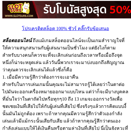
โปรเครดิตสล็อต 100% ชัวร์ คลิ๊กรับข้อเสนอ
สล็อตออนไลน์
ถึงแม้เกมสล็อตออนไลน์จะเป็นเกมสำราญใจที่
ให้ความสนุกสนานกับผู้เล่นนานเป็นชั่วโมง แต่ยังไงก็ตาม
สำหรับบางคนก็ควรจะที่จะเลิกเล่นก่อนถึงเวลาหรือเมื่อถึงจุด
หนึ่งก็น่าจะหยุดเล่น แล้ววันนี้พวกเราจะมาบ่งบอกถึงสัญญาณ
ว่าคุณควรจะเลิกเล่นได้แล้วซึ่งก็คือ
1. เมื่อมีความรู้สึกว่าต้องการจะเอาคืน
สำหรับในการเล่นเกมนั้นคุณจะไม่สามารถรู้ได้เลยว่าในตาต่อ
ไปมันจะออกเครื่องหมายออกมาแบบไหน แต่ว่าก็จะมีบางบุคคล
ที่มั่นใจว่าในตาถัดไปหรือทุกๆ10 ถึง 13 เกมจะออกรางวัลเพื่อ
ชดเชยเงินที่เสียไปให้กับผู้เล่นที่เสียไป ซึ่งจริงๆแล้วการคิดแบบงี้
นั้นมันไม่ถูกต้อง เพราะถ้าหากคุณมีความรู้สึกว่าตัวเองกำลัง
เล่นแล้วมีแม้กระนั้นเสียกับเสีย แล้วถ้าหากคุณรู้สึกว่าตนเอง
กำลังเล่นแบบให้ได้เงินคืนหรือตามล่าเงินที่เสียไป นี่เป็นจังหวะที่