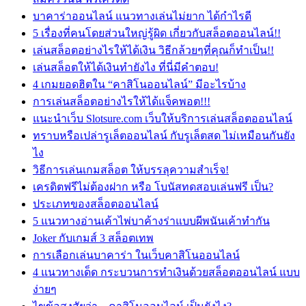
บาคาร่าออนไลน์ แนวทางเล่นไม่ยาก ได้กำไรดี
5 เรื่องที่คนโดยส่วนใหญ่รู้ผิด เกี่ยวกับสล็อตออนไลน์!!
เล่นสล็อตอย่างไรให้ได้เงิน วิธีกล้วยๆที่คุณก็ทำเป็น!!
เล่นสล็อตให้ได้เงินทำยังไง ที่นี่มีคำตอบ!
4 เกมยอดฮิตใน “คาสิโนออนไลน์” มีอะไรบ้าง
การเล่นสล็อตอย่างไรให้ได้แจ็คพอต!!!
แนะนำเว็บ Slotsure.com เว็บให้บริการเล่นสล็อตออนไลน์
ทราบหรือเปล่ารูเล็ตออนไลน์ กับรูเล็ตสด ไม่เหมือนกันยัง
ไง
วิธีการเล่นเกมสล็อต ให้บรรลุความสำเร็จ!
เครดิตฟรีไม่ต้องฝาก หรือ โบนัสทดสอบเล่นฟรี เป็น?
ประเภทของสล็อตออนไลน์
5 แนวทางอ่านเค้าไพ่บาค้างร่าแบบผีพนันเค้าทำกัน
Joker กับเกมส์ 3 สล็อตเทพ
การเลือกเล่นบาคาร่า ในเว็บคาสิโนออนไลน์
4 แนวทางเด็ด กระบวนการทำเงินด้วยสล็อตออนไลน์ แบบ
ง่ายๆ