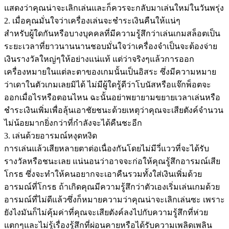
แสดงว่าคุณน่าจะเลิกเล่นและก็ควรจะกลับมาเล่นใหม่ในวันพรุ่ง
2. เมื่อคุณมั่นใจว่าเครื่องเล่นจะชำระเงินคืนให้แน่ๆ
สำหรับผู้ใดกันหรือบางบุคคลที่มีความรู้สึกว่าเล่นเกมสล็อตเป็น
ระยะเวลาที่ยาวนานนานชอบมั่นใจว่าเครื่องจำเป็นจะต้องจ่าย
เงินรางวัลใหญ่ๆให้อย่างแน่แท้ แต่ว่าจริงๆแล้วการออก
เครื่องหมายในแต่ละตาของเกมนั้นเป็นอิสระ ซึ่งมีความหมาย
ว่าเดาในตัวเกมเลยมิได้ ไม่มีผู้ใดรู้ดีว่าโบนัสหรือแจ๊กพ็อตจะ
ออกเมื่อไรหรือตอนไหน ฉะนั้นอย่าพยายามขยายเวลาเล่นหรือ
ชำระเงินเพิ่มเพื่อลุ้นเอาชัยชนะด้วยเหตุว่าคุณจะเสียตังค์จำนวน
ไม่น้อยมากยิ่งกว่าที่กำลังจะได้คืนชะอีก
3. เล่นด้วยอารมณ์หงุดหงิด
การเล่นแล้วเสียหลายตาต่อเนื่องกันโดยไม่มีวี่แววที่จะได้รับ
รางวัลหรือชนะเลย แน่นอนว่าอาจจะก่อให้คุณรู้สึกอารมณ์เสีย
โกรธ ซึ่งจะทำให้คนอยากจะเอาคืนรวมทั้งใส่เงินเพิ่มด้วย
อารมณ์ที่โกรธ ถ้าเกิดคุณมีความรู้สึกว่าตัวเองเริ่มเล่นเกมด้วย
อารมณ์ที่ไม่ดีแล้วซึ่งก็หมายความว่าคุณน่าจะเลิกเล่นซะ เพราะ
ยังไงมันก็ไม่คุ้มค่าที่คุณจะเสียตังค์ลงไปกับความรู้สึกที่ห่วย
แตกๆและไม่รู้เรื่องรู้สึกที่ผ่อนคายหรือได้รับความเพลิดเพลิน