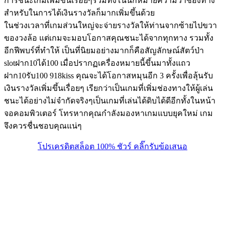
การชนะเกมเพิ่มขึ้นเรื่อยๆรวมทั้งโน่นก็หมายความว่าช่องทาง
สำหรับในการได้เงินรางวัลก็มากเพิ่มขึ้นด้วย
ในช่วงเวลาที่เกมส่วนใหญ่จะจ่ายรางวัลให้ท่านจากซ้ายไปขวา
ของวงล้อ แต่เกมจะมอบโอกาสคุณชนะได้จากทุกทาง รวมทั้ง
อีกฟีพบร์ที่ทำให้ เป็นที่นิยมอย่างมากก็คือสัญลักษณ์สัตว์ป่า
slotฝาก10ได้100 เมื่อปรากฏเครื่องหมายนี้ขึ้นมาทั้งแถว
ฝาก10รับ100 918kiss คุณจะได้โอกาสหมุนอีก 3 ครั้งเพื่อลุ้นรับ
เงินรางวัลเพิ่มขึ้นเรื่อยๆ เรียกว่าเป็นเกมที่เพิ่มช่องทางให้ผู้เล่น
ชนะได้อย่างไม่จำกัดจริงๆเป็นเกมที่เล่นได้ดิบได้ดีอีกทั้งในหน้า
จอคอมพิวเตอร์ โทรหากคุณกำลังมองหาเกมแบบยุคใหม่ เกม
จึงควรชื่นชอบคุณแน่ๆ
โปรเครดิตสล็อต 100% ชัวร์ คลิ๊กรับข้อเสนอ