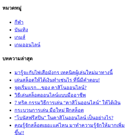
หมวดหมู่
กีฬา
บันเทิง
เกมส์
เกมออนไลน์
บทความล่าสุด
มารู้จะกับไพ่เสือมังกร เทคนิคผู้เล่นใหม่มาทางนี้
เล่นสล็อตให้ได้เงินทำเช่นไร ที่นี่มีคำตอบ!
จุดเริ่มแรก…ของ คาสิโนออนไลน์?
วิธีเล่นสล็อตออนไลน์แบบมืออาชีพ
7 ทริค กรรมวิธีการเล่น “คาสิโนออนไลน์” ให้ได้เงิน
กระบวนการเล่น มือใหม่ ฝึกสล็อต
“โบนัสฟรีสปิน” ในคาสิโนออนไลน์ เป็นอย่างไร?
คุณรู้จักสล็อตเยอะแค่ไหน มาทำความรู้จักให้มากเพิ่ม
ขึ้น!!