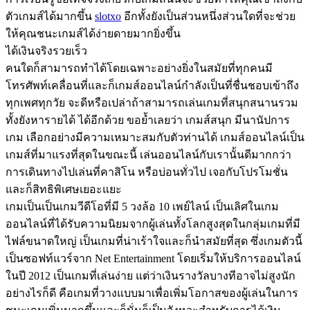
ตัวเกมส์ได้มากขึ้น
slotxo
อีกทั้งยังเป็นส่วนหนึ่งส่วนใดที่จะช่วย
ให้คุณชนะเกมส์ได้ง่ายดายมากยิ่งขึ้น
ได้เงินจริงรวยเร็ว
คนใดก็สามารถทำได้โดยเฉพาะอย่างยิ่งในสมัยที่ทุกคนมี
โทรศัพท์เคลื่อนที่และก็เกมส์ออนไลน์กำลังเป็นที่ชื่นชอบเข้าถึง
ทุกเพศทุกวัย จะดีหรือเปล่าถ้าสามารถเล่นเกมที่สนุกสนานรวม
ทั้งยังหารายได้ ได้อีกด้วย ขอย้ำเลยว่า เกมส์สนุก มีนานัปการ
เกม เลือกอย่างมีความเหมาะสมกับตัวท่านได้ เกมส์ออนไลน์เป็น
เกมส์ที่มาแรงที่สุดในขณะนี้ เล่นออนไลน์กับเรานั้นดีมากกว่า
การเดินทางไปเล่นที่คาสิโน หรือบ่อนทั่วไป เจอกับโปรโมชั่น
และก็สิทธิพิเศษเยอะแยะ
เกมเป็นเป็นเกมวีดีโอที่มี 5 วงล้อ 10 เพย์ไลน์ เป็นเลิศในเกม
ออนไลน์ที่ได้รับความนิยมจากผู้เล่นทั้งโลกสูงสุดในกลุ่มเกมที่มี
ไฟล์ขนาดใหญ่ เป็นเกมที่น่าเร้าใจและก็นำสมัยที่สุด ซึ่งเกมตัวนี้
เป็นซอฟท์แวร์จาก Net Entertainment โดยเริ่มให้บริการออนไลน์
ในปี 2012 เป็นเกมที่เล่นง่าย แต่ว่าเงินรางวัลบางทีอาจไม่สูงนัก
อย่างไรก็ดี คือเกมที่วางแบบมาเพื่อเพิ่มโอกาสของผู้เล่นในการ