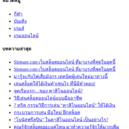
หมวดหมู่
กีฬา
บันเทิง
เกมส์
เกมออนไลน์
บทความล่าสุด
Slotsure.com เว็บสล็อตออนไลน์ ที่มาแรงที่สุดในยุคนี้
Slotsure.com เว็บสล็อตออนไลน์ ที่มาแรงที่สุดในยุคนี้
มารู้จะกับไพ่เสือมังกร เทคนิคผู้เล่นใหม่มาทางนี้
เล่นสล็อตให้ได้เงินทำเช่นไร ที่นี่มีคำตอบ!
จุดเริ่มแรก…ของ คาสิโนออนไลน์?
วิธีเล่นสล็อตออนไลน์แบบมืออาชีพ
7 ทริค กรรมวิธีการเล่น “คาสิโนออนไลน์” ให้ได้เงิน
กระบวนการเล่น มือใหม่ ฝึกสล็อต
“โบนัสฟรีสปิน” ในคาสิโนออนไลน์ เป็นอย่างไร?
คุณรู้จักสล็อตเยอะแค่ไหน มาทำความรู้จักให้มากเพิ่ม