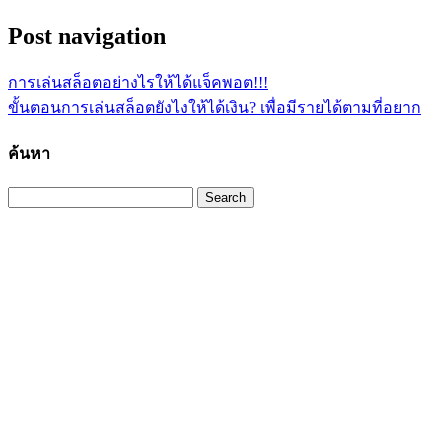
Post navigation
การเล่นสล็อตอย่างไรให้ได้แจ็คพอต!!!
ขั้นตอนการเล่นสล็อตยังไงให้ได้เงิน? เพื่อมีรายได้ตามที่อยาก
ค้นหา
Search