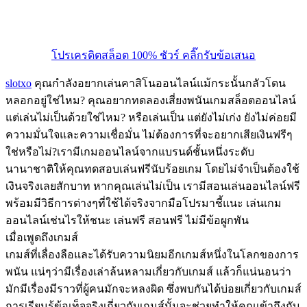
โปรเครดิตสล็อต 100% ชัวร์ คลิ๊กรับข้อเสนอ
slotxo
คุณกำลังอยากเล่นคาสิโนออนไลน์แม้กระนั้นกลัวโดน
หลอกอยู่ใช่ไหม? คุณอยากทดลองเสี่ยงพนันเกมสล็อตออนไลน์
แต่เล่นไม่เป็นด้วยใช่ไหม? หรือเล่นเป็น แต่ยังไม่เก่ง ยังไม่ค่อยมี
ความมั่นใจและความเชื่อมั่น ไม่ต้องการที่จะอยากเสียเงินฟรีๆ
ใช่หรือไม่?เรามีเกมออนไลน์จากแบรนด์ชั้นหนึ่งระดับ
นานาชาติให้คุณทดสอบเล่นฟรีนับร้อยเกม โดยไม่จำเป็นต้องใช้
เงินจริงเลยสักบาท หากคุณเล่นไม่เป็น เรามีสอนเล่นออนไลน์ฟรี
พร้อมมีวิธีการต่างๆที่ใช้ได้จริงจากมือโปรมาชี้แนะ เล่นเกม
ออนไลน์เช่นไรให้ชนะ เล่นฟรี สอนฟรี ไม่มีข้อผูกพัน
เมื่อเพูดถึงเกมส์
เกมส์ที่เลื่องลือและได้รับความนิยมอีกเกมส์หนึ่งในโลกของการ
พนัน แน่ๆว่ามีเรื่องเล่าล้นหลามเกี่ยวกับเกมส์ แล้วก็แน่นอนว่า
มักมีเรื่องมีราวที่ผู้คนมักจะหลงผิด ซึ่งพบกันได้บ่อยเกี่ยวกับเกมส์
การเรียนรู้ข้อเท็จจริงเกี่ยวกับเกมส์นั้นจะช่วยทำให้คุณเข้าถึงกับ