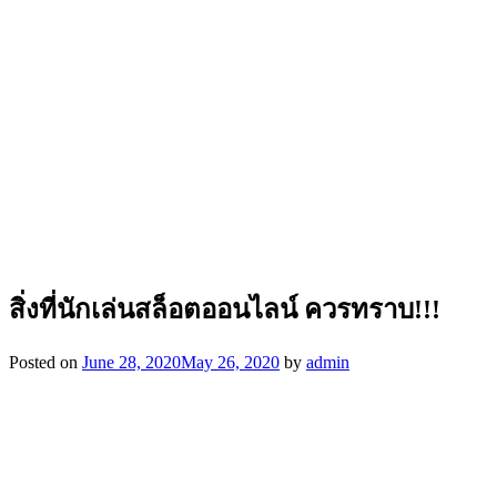
สิ่งที่นักเล่นสล็อตออนไลน์ ควรทราบ!!!
Posted on
June 28, 2020
May 26, 2020
by
admin