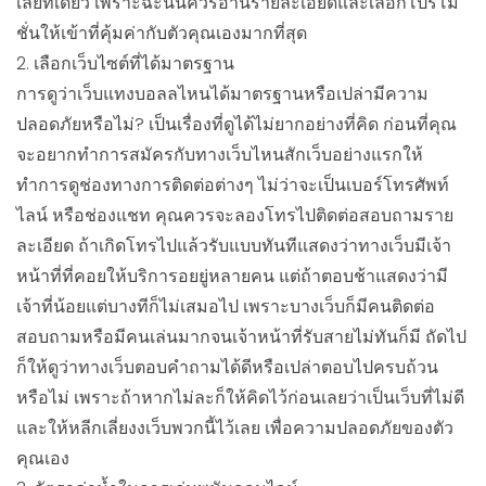
เลยทีเดียว เพราะฉะนั้นควรอ่านรายละเอียดและเลือกโปรโม
ชั่นให้เข้าที่คุ้มค่ากับตัวคุณเองมากที่สุด
2. เลือกเว็บไซต์ที่ได้มาตรฐาน
การดูว่าเว็บแทงบอลลไหนได้มาตรฐานหรือเปล่ามีความ
ปลอดภัยหรือไม่? เป็นเรื่องที่ดูได้ไม่ยากอย่างที่คิด ก่อนที่คุณ
จะอยากทำการสมัครกับทางเว็บไหนสักเว็บอย่างแรกให้
ทำการดูช่องทางการติดต่อต่างๆ ไม่ว่าจะเป็นเบอร์โทรศัพท์
ไลน์ หรือช่องแชท คุณควรจะลองโทรไปติดต่อสอบถามราย
ละเอียด ถ้าเกิดโทรไปแล้วรับแบบทันทีแสดงว่าทางเว็บมีเจ้า
หน้าที่ที่คอยให้บริการอยยู่หลายคน แต่ถ้าตอบช้าแสดงว่ามี
เจ้าที่น้อยแต่บางทีก็ไม่เสมอไป เพราะบางเว็บก็มีคนติดต่อ
สอบถามหรือมีคนเล่นมากจนเจ้าหน้าที่รับสายไม่ทันก็มี ถัดไป
ก็ให้ดูว่าทางเว็บตอบคำถามได้ดีหรือเปล่าตอบไปครบถ้วน
หรือไม่ เพราะถ้าหากไม่ละก็ให้คิดไว้ก่อนเลยว่าเป็นเว็บที่ไม่ดี
และให้หลีกเลี่ยงงเว็บพวกนี้ไว้เลย เพื่อความปลอดภัยของตัว
คุณเอง