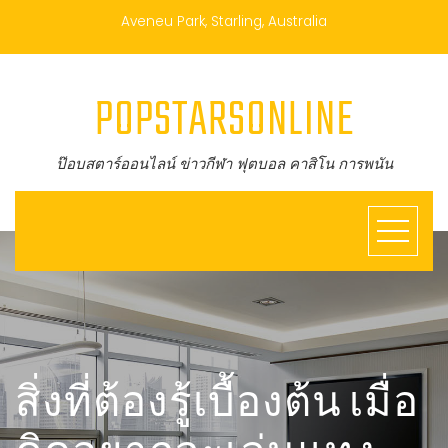
Aveneu Park, Starling, Australia
POPSTARSONLINE
ป๊อบสตาร์ออนไลน์ ข่าวกีฬา ฟุตบอล คาสิโน การพนัน
สิ่งที่ต้องรู้เบื้องต้น เมื่อ