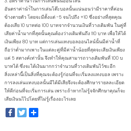
3. อัตราค่าน้ำในการเล่นพนันออนไลน์
อันตราค่านำ้ในการเล่นโต๊ะบอลนั้นแน่นอนว่ามีราคาที่ค่อน
ข้างตายตัว โดยจะมีตั้งแต่ -5 จนไปถึง +10 ซึ่งอย่างที่สุดคุณ
ต้องเสีย 10 บาทต่อ 100 บาทจากจำนวนเงินที่วางเดิมพัน ในคู่ที่
เสียค่าน้ำมากที่สุดนั้นคุณต้องว่างเดิมพันถึง 110 บาท เพื่อให้ได้
เงินเพียง 80 บาท แต่การเล่นแทงบอลออนไลน์นั้นมีค่าน้ำที่
ถือว่าต่ำมากเพาะในแต่ละคู่ที่มีค่าน้ำน้อยที่สุดจะเสียเงินเพียง
แค่ 5 สตางค์เท่านั้น จึงทำให้คุณสามารถวางเดิมพันที่ 100 บ
บาทได้ ซึ่งจะได้เงินมากกว่าจำนวนที่วางเดิมพันไว้ชะอีก
สิ่งเหล่านี้เป็นสิ่งที่คุณจะต้องรู้ก่อนที่จะเริ่มลงแทงบอล เพราะ
การลงเล่นแทงบอลนั้นมีได้มีเสียจึงจะต้องศึกษารายลละเอียด
ให้ดีก่อนที่จะเริ่มการเล่น เพราะถ้าหากไม่รู้จจักศึกษาคุณก็จะ
เสียเงินนไไปโดยที่ไม่รู้เรื่องอะไรเลย
Facebook
Twitter
Share