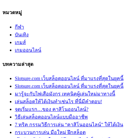
หมวดหมู่
กีฬา
บันเทิง
เกมส์
เกมออนไลน์
บทความล่าสุด
Slotsure.com เว็บสล็อตออนไลน์ ที่มาแรงที่สุดในยุคนี้
Slotsure.com เว็บสล็อตออนไลน์ ที่มาแรงที่สุดในยุคนี้
มารู้จะกับไพ่เสือมังกร เทคนิคผู้เล่นใหม่มาทางนี้
เล่นสล็อตให้ได้เงินทำเช่นไร ที่นี่มีคำตอบ!
จุดเริ่มแรก…ของ คาสิโนออนไลน์?
วิธีเล่นสล็อตออนไลน์แบบมืออาชีพ
7 ทริค กรรมวิธีการเล่น “คาสิโนออนไลน์” ให้ได้เงิน
กระบวนการเล่น มือใหม่ ฝึกสล็อต