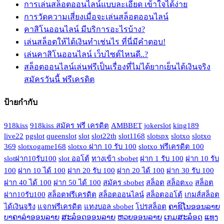
การเล่นสล็อตออนไลน์แบบละเอียด เข้าใจได้ง่าย
การวัดความเสี่ยงเมื่อจะเล่นสล็อตออนไลน์
คาสิโนออนไลน์ มีบริการอะไรบ้าง?
เล่นสล็อตให้ได้เงินทำเช่นไร ที่นี่มีคำตอบ!
เล่นคาสิโนออนไลน์ เว็บไซต์ไหนดี..?
สล็อตออนไลน์เล่นฟรีเป็นเรื่องที่ไม่ได้ยากเย็นได้เงินจริง
สมัครวันนี้ ฟรีเครดิต
ป้ายกำกับ
918kiss
918kiss สมัคร ฟรี เครดิต
AMBBET
jokerslot
king189
live22
pgslot
queenslot
slot
slot22th
slot1168
slotspx
slotxo
slotxo
369
slotxogame168
slotxo ฝาก 10 รับ 100
slotxo ฟรีเครดิต 100
slotฝาก10รับ100
slot ออโต้
ทางเข้า sbobet
ฝาก 1 รับ 100
ฝาก 10 รับ
100
ฝาก 10 ได้ 100
ฝาก 20 รับ 100
ฝาก 20 ได้ 100
ฝาก 30 รับ 100
ฝาก 40 ได้ 100
ฝาก 50 ได้ 100
สมัคร sbobet
สล็อต
สล็อตxo
สล็อต
ฝาก10รับ100
สล็อตฟรีเครดิต
สล็อตออนไลน์
สล็อตออโต้
เกมส์สล็อต
ได้เงินจริง
แจกฟรีเครดิต
แทงบอล sbobet
โปรสล็อต
ຄາຊິໂນອອນລາຍ
ບາຄາລ່າອອນລາຍ
ສະລ໋ອດອອນລາຍ
ຫວຍອອນລາຍ
ເກມສະລ໋ອດ
ແທງ