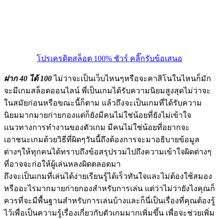
โปรเครดิตสล็อต 100% ชัวร์ คลิ๊กรับข้อเสนอ
ฝาก 40 ได้ 100
ไม่ว่าจะเป็นเว็บไหนๆหรือจะคาสิโนในไหนก็มัก
จะมีเกมสล็อตออนไลน์ พี่เป็นเกมได้รับความนิยมสูงสุดไม่ว่าจะ
ในสมัยก่อนหรือขณะนี้ก็ตาม แล้วถึงจะเป็นเกมที่ได้รับความ
นิยมมากมายก่ายกองแต่ก็ยังมีคนไม่ใช่น้อยที่ยังไม่เข้าใจ
แนวทางการทำงานของตัวเกม มีคนไม่ใช่น้อยที่อยากจะ
เอาชนะเกมด้วยวิธีที่ผิดๆวันนี้ถึงต้องการจะมาอธิบายข้อมูล
ต่างๆให้ทุกคนได้ทราบถึงข้อสรุปรวมไปถึงความเข้าใจผิดต่างๆ
ที่อาจจะก่อให้ผู้เล่นหลงผิดตลอดมา
ถึงจะเป็นเกมที่เล่นได้ง่ายเรียนรู้ได้เร็วทันใจและไม่ต้องใช้สมอง
หรืออะไรมากมายก่ายกองสำหรับการเล่น แต่ว่าไม่ว่ายังไงคุณก็
ควรที่จะมีพื้นฐานสำหรับการเล่นบ้างและก็นี่เป็นเรื่องที่คุณต้องรู้
ไว้เพื่อเป็นความรู้เรื่องเกี่ยวกับตัวเกมมากเพิ่มขึ้น เพื่อจะช่วยเพิ่ม