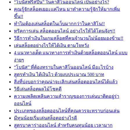
“โบนัสฟรีสปิน” ในคาสิโนออนไลน์ เป็นอย่างไร?
คุณรู้จักสล็อตเยอะแค่ไหน มาทำความรู้จักให้มากเพิ่ม
ขึ้น!!
ทำไมต้องเล่นสล็อตในเว็บมากกว่าในคาสิโน!!
ทริคการเล่น สล็อตออนไลน์ อย่างไรให้ได้โดนจังๆ!!
วิธีการทำเงินในเกมสล็อตที่คนจำนวนไม่น้อยมองข้าม!!
เล่นสล็อตอย่างไรให้ได้เงิน ตามใจหวัง
4 แนวทางเด็ด แนวทางการทำเงินด้วยสล็อตออนไลน์ แบบ
ง่ายๆ
“โบนัส” ที่ต้องทราบในคาสิโนออนไลน์ มีอะไรบ้าง
สูตรทำเงิน ได้เงินไว ด้วยงบประมาณ 500 บาท
สิ่งที่บ่งบอกว่าคุณน่าจะเลิกเล่นสล็อตออนไลน์ได้แล้ว
วิธีเล่นสล็อตผลไม้โชคดี
ความเพลิดเพลินความสำราญของการเล่นบาติดอยู่ร่า
ออนไลน์
ประเภทของสล็อตออนไลน์ที่คุณควรจะทราบก่อนเล่น
มีทุนน้อยเริ่มเล่นสล็อตอย่างไรดี
สูตรบาคาร่าออนไลน์ สำหรับคนทุนน้อย เวลามาก