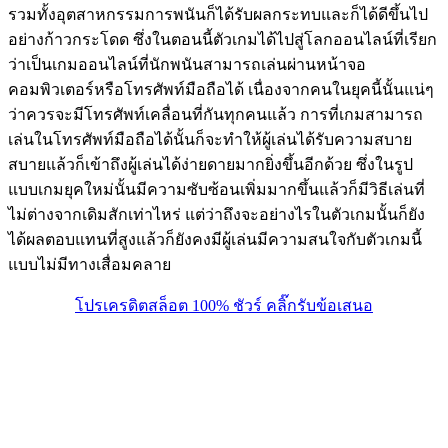
รวมทั้งอุตสาหกรรมการพนันก็ได้รับผลกระทบและก็ได้ดีขึ้นไป
อย่างก้าวกระโดด ซึ่งในตอนนี้ตัวเกมได้ไปสู่โลกออนไลน์ที่เรียก
ว่าเป็นเกมออนไลน์ที่นักพนันสามารถเล่นผ่านหน้าจอ
คอมพิวเตอร์หรือโทรศัพท์มือถือได้ เนื่องจากคนในยุคนี้นั้นแน่ๆ
ว่าควรจะมีโทรศัพท์เคลื่อนที่กันทุกคนแล้ว การที่เกมสามารถ
เล่นในโทรศัพท์มือถือได้นั้นก็จะทำให้ผู้เล่นได้รับความสบาย
สบายแล้วก็เข้าถึงผู้เล่นได้ง่ายดายมากยิ่งขึ้นอีกด้วย ซึ่งในรูป
แบบเกมยุคใหม่นั้นมีความซับซ้อนเพิ่มมากขึ้นแล้วก็มีวิธีเล่นที่
ไม่ต่างจากเดิมสักเท่าไหร่ แต่ว่าถึงจะอย่างไรในตัวเกมนั้นก็ยัง
ได้ผลตอบแทนที่สูงแล้วก็ยังคงมีผู้เล่นมีความสนใจกับตัวเกมนี้
แบบไม่มีทางเสื่อมคลาย
โปรเครดิตสล็อต 100% ชัวร์ คลิ๊กรับข้อเสนอ