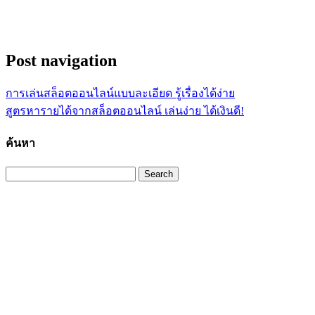
Post navigation
การเล่นสล็อตออนไลน์แบบละเอียด รู้เรื่องได้ง่าย
สูตรหารายได้จากสล็อตออนไลน์ เล่นง่าย ได้เงินดี!
ค้นหา
Search