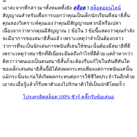
นี้
เอาล่ะจากที่กล่าวมาทั้งหมดทั้งยัง
สล็อต
3
สล็อตออนไลน์
สัญญาณสำหรับเพื่อการบอกว่าคุณเป็นเด็กนักเรียนที่สมาธิสั้น
คุณลองวิเคราะห์คุณเองว่าคุณมีสัญญาณพวกมีหรือเปล่า
เนื่องจากว่าหากคุณมีสัญญาณ 1 ข้อใน 3 ข้อนี้แสดงว่าคุณกำลัง
จะมีอาการของสมาธิสั้นแล้ว เพราะเหตุว่าจำเป็นต้องกล่าว
ว่าการที่จะเป็นนักเล่นการพนันที่เล่นให้ชนะนั้นต้องมีสมาธิที่ดี
เพราะเหตุว่าสมาชิกที่ดีเนี่ยจะมีผลถึงกำไรที่ดีด้วย แต่ถ้าหากว่า
คิดว่าว่าตนเองเป็นคนสมาธิสั้นก็จะต้องรีบแก้ไขในทันทีทันใด
ของเด็กเล่นสมาธิสั้นนี้มิได้ส่งผลกระทบเพียงแค่การพนันแค่นั้น
แม้กระนั้นจะก่อให้เกิดผลกระทบต่อการใช้ชีวิตประจำวันอีกด้วย
เอาล่ะเมื่อรู้แล้วก็รีบพาตัวเองไปรักษาตัวให้เป็นปกติโดยเร็ว
โปรเครดิตสล็อต 100% ชัวร์ คลิ๊กรับข้อเสนอ