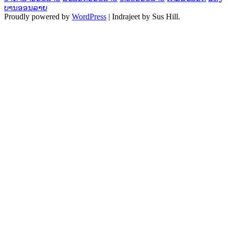
ບານອອນລາຍ
Proudly powered by
WordPress
|
Indrajeet by Sus Hill.