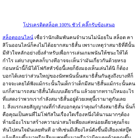
โปรเครดิตสล็อต 100% ชัวร์ คลิ๊กรับข้อเสนอ
สล็อตออนไลน์
เชื่อว่านักเดิมพันคนจำนวนไม่น้อยใน สล็อต คา
สิโนออนไลน์ก็คงไม่ได้อยากสมาธิสั้น เพราะเหตุว่าสมาธิที่ดีนั้น
มีหัวใจหลักอย่างยิ่งสำหรับเพื่อการเล่นเกมพนันให้ชนะให้ได้
กำไร แต่บางบุคคลก็บางทีอาจจะเห็นว่ามันเกี่ยวกันด้วยหรอ
ก่อนหน้านี้ก็มิได้โฟกัสหัวข้อนี้เลยก็ยังมองเห็นเล่นได้นิ ก็ต้อง
บอกได้เลยว่าส่วนใหญ่ของนัทพนันนั้นสมาธิสั้นกันสูงถึงบางทีก็
อาจจะเคยได้ฟังแม้กระนั้นในเด็กว่าเด็กมีสมาธิสั้นแม้กระนั้นคน
แก่ก็สามารถสมาธิสั้นได้แบบเดียวกัน แล้วอยากทราบไหมอะไร
ที่แสดงว่าพวกเรากำลังสมาธิสั้นอยู่ด้วยเหตุนี้เรามาดูกันเลย
1. สิ่งแรกเลยสัญญาณที่กำลังบอกคุณว่าคุณกำลังสมาธิสั้น นั่นก็
คือคุณเป็นคนที่ไม่โฟกัสในเรื่องใดเรื่องหนึ่งได้นานมากๆต้อง
ห้ามมีอะไรมาสร้างความน่าสนใจเพียงแค่หน่อยเดียวคุณก็จะ
หันไปสนใจมันเลยทันที อาทิเช่นมีเสียงไลน์ดังขึ้นมีเสียงเฟสบุ๊ค
แจ้งเตือนขึ้นมาหรือเสียงแชทขึ้นมาหรือว่ามีคนคุยด้วยคุณขึ้น