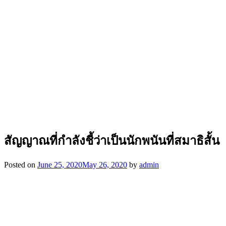
สัญญาณที่กำลังชี้ว่าเป็นนักพนันที่สมาธิสั้น
Posted on
June 25, 2020
May 26, 2020
by
admin