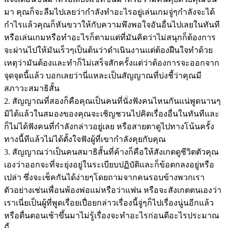
มา คุณก็จะลืมไปเลยว่ากำลังทำอะไรอยู่เล่นเกมจู่ๆกำลังจะได้
กำไรแล้วคุณก็หันขวาให้กับความพึงพอใจอันอื่นไปเลยในทันที
หรือเล่นเกมหรือทำอะไรก็ตามแต่ที่มันคิดว่าไม่สนุกก็ต้องการ
จะผ่านไปให้มันเร็วๆเป็นต้นว่าดำเนินงานแต่ต้องฝืนใจทำด้วย
เหตุว่ามันต้องและทำก็ไม่เสร็จสักครั้งแต่ว่าต้องการจะออกจาก
จุดจุดนี้แล้ว บอกเลยว่านี่แหละเป็นสัญญาณที่บ่งชี้ว่าคุณมี
สภาวะสมาธิสั้น
2. สัญญาณที่สองก็คือคุณเป็นคนที่นั่งฟังคนไหนกันแน่พูดนานๆ
มิได้แล้วในสมองของคุณจะเชิญชวนไปคิดเรื่องอื่นในทันทีและ
ก็ไม่ได้ฟังคนที่กำลังกล่าวอยู่เลย หรือสายตาดูไปทางโน้นครั้ง
ทางนี้ทีแล้วไม่ได้ตั้งใจฟังผู้ที่เขากำลังคุยกับคุณ
3. สัญญาณว่าเป็นคนสมาธิสั้นที่ค้างก็คือให้สังเกตดูชีวิตตัวคุณ
เองว่าออกจะที่จะยุ่งอยู่ในระเบียบปฏิบัติและก็ข้อตกลงอยู่หรือ
เปล่า ซึ่งจะเช็คกันได้ง่ายๆโดยถามจากคนรอบข้างพวกเรา
ตัวอย่างเช่นเพื่อนพ้องพ่อแม่หรือว่าแฟน หรือจะสังเกตตนเองว่า
เราเนี่ยเป็นผู้ที่พูดเรื่อยเปื่อยกล่าวเรื่องนี้จู่ๆก็ไปเรื่องนู่นอีกแล้ว
หรือตื่นตอนเช้าขึ้นมาไม่รู้เรื่องจะทำอะไรก่อนดีอะไรประมาณ