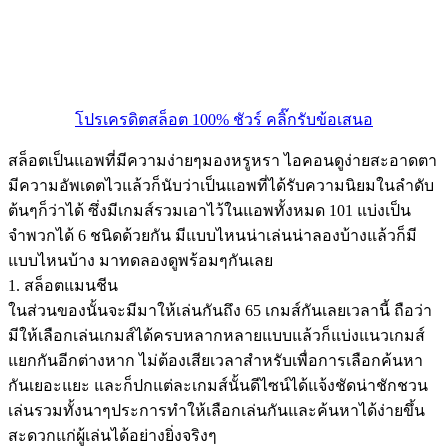
โปรเครดิตสล็อต 100% ชัวร์ คลิ๊กรับข้อเสนอ
สล็อตเป็นแอพที่มีความง่ายๆมองหรูหรา ไอคอนดูง่ายสะอาดตา
มีความอัพเดตไวแล้วก็นับว่าเป็นแอพที่ได้รับความนิยมในลำดับ
ต้นๆก็ว่าได้ ซึ่งมีเกมส์รวมเอาไว้ในแอพทั้งหมด 101 แบ่งเป็น
จำพวกได้ 6 ชนิดด้วยกัน มีแบบไหนน่าเล่นน่าลองบ้างแล้วก็มี
แบบไหนบ้าง มาทดลองดูพร้อมๆกันเลย
1. สล็อตแมนชีน
ในส่วนของนั้นจะมีมาให้เล่นกันถึง 65 เกมส์กันเลยเวลานี้ ถือว่า
มีให้เลือกเล่นเกมส์ได้ครบหลากหลายแบบแล้วก็แบ่งแนวเกมส์
แยกกันอีกต่างหาก ไม่ต้องเสียเวลาสำหรับเพื่อการเลือกค้นหา
กันเยอะแยะ และก็ปกแต่ละเกมส์นั้นดีไซน์ได้แจ้งชัดน่าชักชวน
เล่นรวมทั้งนาๆประการทำให้เลือกเล่นกันและค้นหาได้ง่ายขึ้น
สะดวกแก่ผู้เล่นได้อย่างยิ่งจริงๆ