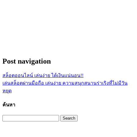
Post navigation
สล็อตออนไลน์ เล่นง่าย ได้เงินแน่นอน!!
เล่นสล็อตผ่านมือถือ เล่นง่าย ความสนุกสนานร่าเริงที่ไม่มีวัน
หยุด
ค้นหา
Search