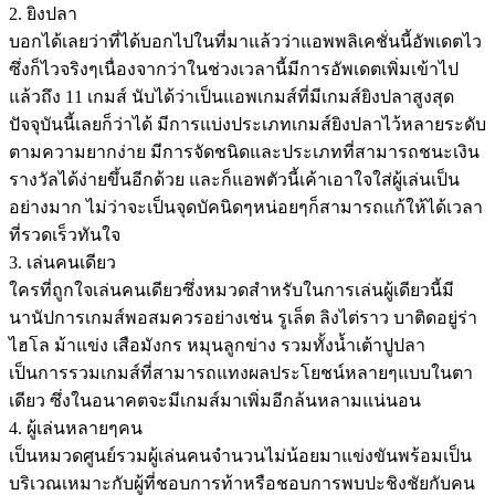
2. ยิงปลา
บอกได้เลยว่าที่ได้บอกไปในที่มาแล้วว่าแอพพลิเคชั่นนี้อัพเดตไว
ซึ่งก็ไวจริงๆเนื่องจากว่าในช่วงเวลานี้มีการอัพเดตเพิ่มเข้าไป
แล้วถึง 11 เกมส์ นับได้ว่าเป็นแอพเกมส์ที่มีเกมส์ยิงปลาสูงสุด
ปัจจุบันนี้เลยก็ว่าได้ มีการแบ่งประเภทเกมส์ยิงปลาไว้หลายระดับ
ตามความยากง่าย มีการจัดชนิดและประเภทที่สามารถชนะเงิน
รางวัลได้ง่ายขึ้นอีกด้วย และก็แอพตัวนี้เค้าเอาใจใส่ผู้เล่นเป็น
อย่างมาก ไม่ว่าจะเป็นจุดบัคนิดๆหน่อยๆก็สามารถแก้ให้ได้เวลา
ที่รวดเร็วทันใจ
3. เล่นคนเดียว
ใครที่ถูกใจเล่นคนเดียวซึ่งหมวดสำหรับในการเล่นผู้เดียวนี้มี
นานัปการเกมส์พอสมควรอย่างเช่น รูเล็ต ลิงไต่ราว บาติดอยู่ร่า
ไฮโล ม้าแข่ง เสือมังกร หมุนลูกข่าง รวมทั้งน้ำเต้าปูปลา
เป็นการรวมเกมส์ที่สามารถแทงผลประโยชน์หลายๆแบบในตา
เดียว ซึ่งในอนาคตจะมีเกมส์มาเพิ่มอีกล้นหลามแน่นอน
4. ผู้เล่นหลายๆคน
เป็นหมวดศูนย์รวมผู้เล่นคนจำนวนไม่น้อยมาแข่งขันพร้อมเป็น
บริเวณเหมาะกับผู้ที่ชอบการท้าหรือชอบการพบปะชิงชัยกับคน