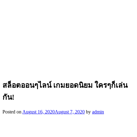
สล็อตออนๆไลน์ เกมยอดนิยม ใครๆก็เล่น
กัน!
Posted on
August 16, 2020
August 7, 2020
by
admin