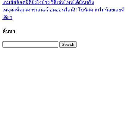
เกมส์สล็อตมีดียังไงบ้าง วิธีเล่นไหนได้เงินจริง
เหตุผลที่คุณควรเล่นสล็อตออนไลน์!! โบนัสมากไม่น้อยเลยที
เดียว
ค้นหา
Search