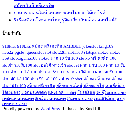
สมัครวันนี้ ฟรีเครดิต
บาคาร่าออนไลน์ แนวทางเล่นไม่ยาก ได้กำไรดี
5 เรื่องที่คนโดยส่วนใหญ่รู้ผิด เกี่ยวกับสล็อตออนไลน์!!
ป้ายกำกับ
918kiss
918kiss สมัคร ฟรี เครดิต
AMBBET
jokerslot
king189
live22
pgslot
queenslot
slot
slot22th
slot1168
slotspx
slotxo
slotxo
369
slotxogame168
slotxo ฝาก 10 รับ 100
slotxo ฟรีเครดิต 100
slotฝาก10รับ100
slot ออโต้
ทางเข้า sbobet
ฝาก 1 รับ 100
ฝาก 10 รับ
100
ฝาก 10 ได้ 100
ฝาก 20 รับ 100
ฝาก 20 ได้ 100
ฝาก 30 รับ 100
ฝาก 40 ได้ 100
ฝาก 50 ได้ 100
สมัคร sbobet
สล็อต
สล็อตxo
สล็อต
ฝาก10รับ100
สล็อตฟรีเครดิต
สล็อตออนไลน์
สล็อตออโต้
เกมส์สล็อต
ได้เงินจริง
แจกฟรีเครดิต
แทงบอล sbobet
โปรสล็อต
ຄາຊິໂນອອນລາຍ
ບາຄາລ່າອອນລາຍ
ສະລ໋ອດອອນລາຍ
ຫວຍອອນລາຍ
ເກມສະລ໋ອດ
ແທງ
ບານອອນລາຍ
Proudly powered by
WordPress
|
Indrajeet by Sus Hill.