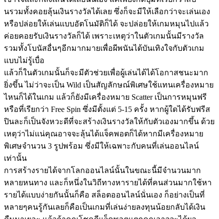
นรวมทั้งคอยลุ้นเงินรางวัลได้เลย ซึ่งก็จะมีให้เลือกว่าจะเล่นเอง
หรือปล่อยให้เล่นแบบอัตโนมัติก็ได้ จะปล่อยให้เกมหมุนไปแล้ว
ค่อยคอยรับเงินรางวัลก็ได้ เพราะเหตุว่าในตัวเกมนั้นมีรางวัล
รวมทั้งโบนัสอื่นๆอีกมากมายเพื่อผีพนันได้บันเทิงใจกับตัวเกม
แบบไม่รู้เบื่อ
แล้วก็ในตัวเกมนั้นก็จะมีตัวช่วยเพื่อผู้เล่นได้ได้โอกาสชนะมาก
ยิ่งขึ้น ไม่ว่าจะเป็น Wild เป็นสัญลักษณ์พิเศษใช้แทนเครื่องหมาย
ไหนก็ได้ในเกม แล้วก็ยังมีเครื่องหมาย Scatter เป็นการหมุนฟรี
หรือที่เรียกว่า Free Spin ซึ่งมีตั้งแต่ 5-15 ครั้ง หากผู้ใดได้รับฟรีส
ปินละก็เป็นจังหวะดีที่จะสร้างเงินรางวัลให้กับตัวเองมากขึ้น ด้วย
เหตุว่าไม่แน่คุณอาจจะลุ้นได้แจ็คพอตก็ได้หากมีเครื่องหมาย
พิเศษจำนวน 3 รูปพร้อม ซึ่งมีให้เฉพาะกับคนที่เล่นออนไลน์
เท่านั้น
การสร้างรายได้จากโลกออนไลน์นั้นในขณะนี้มีจำนวนมาก
หลายหนทาง และก็หนึ่งในวิถีทางหารายได้ที่คนส่วนมากใช้หา
รายได้แบบง่ายกันนั้นก็คือ สล็อตออนไลน์นั่นเอง ก็อย่างเป็นที่
หลายๆคนรู้กันเลยก็คือเป็นเกมที่เล่นง่ายลงทุนน้อยกลับได้เงิน