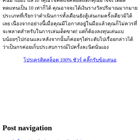
คืนมาเยอะ แล้วถ้าคุณโชคดีแจ็คพอตแตกคุณอาจจะได้ผล
ทดแทนเป็น 10 เท่าก็ได้ คุณอาจจะได้เงินรางวัลปริมาณมากมาย
ประเภทที่เรียกว่าดำเนินการทั้งเดือนยังสู้เล่นเกมครั้งเดียวมิได้
เลย เนื่องจากอย่างนี้เมื่อคุณมีโอกาสอยู่ในมือแล้วคุณก็ไม่ควรที่
จะพลาดสำหรับในการเล่นเด็ดขาด! แต่ก็ต้องลงทุนเล่นแบ
บน้อยๆไปก่อนและหลังจากนั้นก็ค่อยๆไต่ระดับไปเรื่อยกล่าวได้
ว่าเป็นกรค่อยเก็บประสบการณ์ไปครั้งละนิดนั่นเอง
โปรเครดิตสล็อต 100% ชัวร์ คลิ๊กรับข้อเสนอ
Post navigation