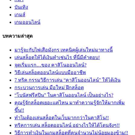
บันเทิง
เกมส์
เกมออนไลน์
บทความล่าสุด
มารู้จะกับไพ่เสือมังกร เทคนิคผู้เล่นใหม่มาทางนี้
เล่นสล็อตให้ได้เงินทำเช่นไร ที่นี่มีคำตอบ!
จุดเริ่มแรก…ของ คาสิโนออนไลน์?
วิธีเล่นสล็อตออนไลน์แบบมืออาชีพ
7 ทริค กรรมวิธีการเล่น “คาสิโนออนไลน์” ให้ได้เงิน
กระบวนการเล่น มือใหม่ ฝึกสล็อต
“โบนัสฟรีสปิน” ในคาสิโนออนไลน์ เป็นอย่างไร?
คุณรู้จักสล็อตเยอะแค่ไหน มาทำความรู้จักให้มากเพิ่ม
ขึ้น!!
ทำไมต้องเล่นสล็อตในเว็บมากกว่าในคาสิโน!!
ทริคการเล่น สล็อตออนไลน์ อย่างไรให้ได้โดนจังๆ!!
วิธีการทำเงินในเกมสล็อตที่คนจำนวนไม่น้อยมองข้าม!!