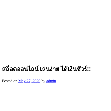
สล็อตออนไลน์ เล่นง่าย ได้เงินชัวร์!!
Posted on
May 27, 2020
by
admin