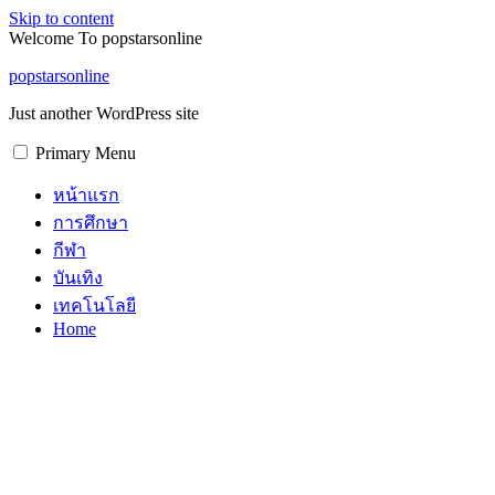
Skip to content
Welcome To popstarsonline
popstarsonline
Just another WordPress site
Primary Menu
หน้าแรก
การศึกษา
กีฬา
บันเทิง
เทคโนโลยี
Home