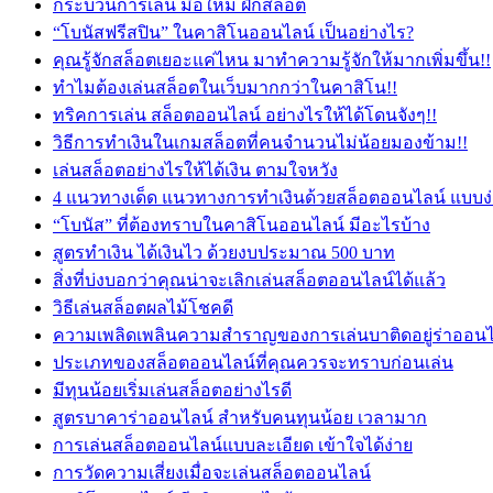
กระบวนการเล่น มือใหม่ ฝึกสล็อต
“โบนัสฟรีสปิน” ในคาสิโนออนไลน์ เป็นอย่างไร?
คุณรู้จักสล็อตเยอะแค่ไหน มาทำความรู้จักให้มากเพิ่มขึ้น!!
ทำไมต้องเล่นสล็อตในเว็บมากกว่าในคาสิโน!!
ทริคการเล่น สล็อตออนไลน์ อย่างไรให้ได้โดนจังๆ!!
วิธีการทำเงินในเกมสล็อตที่คนจำนวนไม่น้อยมองข้าม!!
เล่นสล็อตอย่างไรให้ได้เงิน ตามใจหวัง
4 แนวทางเด็ด แนวทางการทำเงินด้วยสล็อตออนไลน์ แบบง
“โบนัส” ที่ต้องทราบในคาสิโนออนไลน์ มีอะไรบ้าง
สูตรทำเงิน ได้เงินไว ด้วยงบประมาณ 500 บาท
สิ่งที่บ่งบอกว่าคุณน่าจะเลิกเล่นสล็อตออนไลน์ได้แล้ว
วิธีเล่นสล็อตผลไม้โชคดี
ความเพลิดเพลินความสำราญของการเล่นบาติดอยู่ร่าออนไ
ประเภทของสล็อตออนไลน์ที่คุณควรจะทราบก่อนเล่น
มีทุนน้อยเริ่มเล่นสล็อตอย่างไรดี
สูตรบาคาร่าออนไลน์ สำหรับคนทุนน้อย เวลามาก
การเล่นสล็อตออนไลน์แบบละเอียด เข้าใจได้ง่าย
การวัดความเสี่ยงเมื่อจะเล่นสล็อตออนไลน์