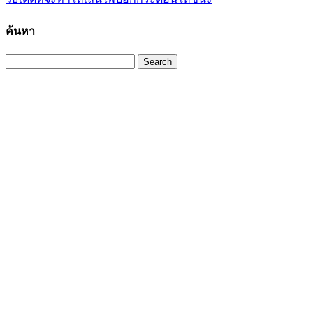
ค้นหา
Search