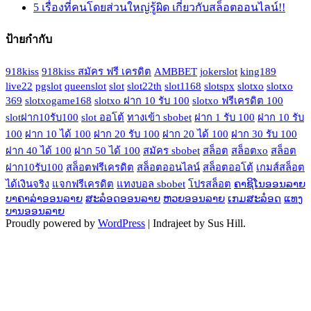
5 เรื่องที่คนโดยส่วนใหญ่รู้ผิด เกี่ยวกับสล็อตออนไลน์!!
ป้ายกำกับ
918kiss
918kiss สมัคร ฟรี เครดิต
AMBBET
jokerslot
king189
live22
pgslot
queenslot
slot
slot22th
slot1168
slotspx
slotxo
slotxo
369
slotxogame168
slotxo ฝาก 10 รับ 100
slotxo ฟรีเครดิต 100
slotฝาก10รับ100
slot ออโต้
ทางเข้า sbobet
ฝาก 1 รับ 100
ฝาก 10 รับ
100
ฝาก 10 ได้ 100
ฝาก 20 รับ 100
ฝาก 20 ได้ 100
ฝาก 30 รับ 100
ฝาก 40 ได้ 100
ฝาก 50 ได้ 100
สมัคร sbobet
สล็อต
สล็อตxo
สล็อต
ฝาก10รับ100
สล็อตฟรีเครดิต
สล็อตออนไลน์
สล็อตออโต้
เกมส์สล็อต
ได้เงินจริง
แจกฟรีเครดิต
แทงบอล sbobet
โปรสล็อต
ຄາຊິໂນອອນລາຍ
ບາຄາລ່າອອນລາຍ
ສະລ໋ອດອອນລາຍ
ຫວຍອອນລາຍ
ເກມສະລ໋ອດ
ແທງ
ບານອອນລາຍ
Proudly powered by
WordPress
|
Indrajeet by Sus Hill.