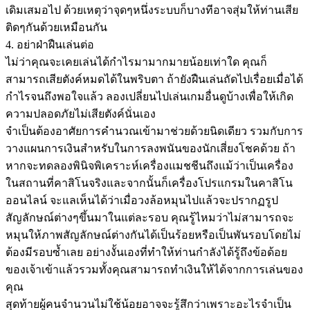
เดิมเสมอไป ด้วยเหตุว่าจุดๆหนึ่งระบบก็บางทีอาจสุ่มให้ท่านเสีย
ติดๆกันด้วยเหมือนกัน
4. อย่าฝ่าฝืนเล่นต่อ
ไม่ว่าคุณจะเคยเล่นได้กำไรมามากมายน้อยเท่าใด คุณก็
สามารถเสียตังค์หมดได้ในพริบตา ถ้ายังฝืนเล่นถัดไปเรื่อยเมื่อได้
กำไรจนถึงพอใจแล้ว ลองเปลี่ยนไปเล่นเกมอื่นดูบ้างเพื่อให้เกิด
ความปลอดภัยไม่เสียตังค์นั่นเอง
จำเป็นต้องอาศัยการคำนวณเข้ามาช่วยด้วยนิดเดียว รวมกับการ
วางแผนการเงินสำหรับในการลงพนันของนักเสี่ยงโชคด้วย ถ้า
หากจะทดลองพินิจพิเคราะห์เครื่องแมชชีนถึงแม้ว่าเป็นเครื่อง
ในสถานที่คาสิโนจริงและจากนั้นก็เครื่องโปรแกรมในคาสิโน
ออนไลน์ จะแลเห็นได้ว่าเมื่อวงล้อหมุนไปแล้วจะปรากฏรูป
สัญลักษณ์ต่างๆขึ้นมาในแต่ละรอบ คุณรู้ไหมว่าไม่สามารถจะ
หมุนให้ภาพสัญลักษณ์ต่างกันได้เป็นร้อยหรือเป็นพันรอบโดยไม่
ต้องมีรอบซ้ำเลย อย่างงั้นเองที่ทำให้ท่านกำลังได้รู้ถึงข้อด้อย
ของเจ้าเข้าแล้วรวมทั้งคุณสามารถทำเงินให้ได้จากการเล่นของ
คุณ
สุดท้ายผู้คนจำนวนไม่ใช้น้อยอาจจะรู้สึกว่าเพราะอะไรจำเป็น