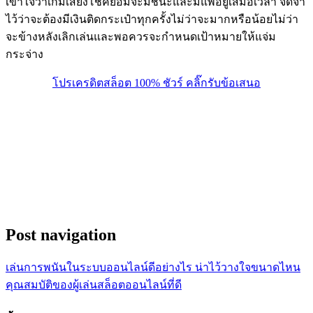
เข้าใจว่าเกมเสี่ยงโชคย่อมจะมีชนะและมีแพ้อยู่เสมอเวลา จดจำ
ไว้ว่าจะต้องมีเงินติดกระเป๋าทุกครั้งไม่ว่าจะมากหรือน้อยไม่ว่า
จะข้างหลังเลิกเล่นและพอควรจะกำหนดเป้าหมายให้แจ่ม
กระจ่าง
โปรเครดิตสล็อต 100% ชัวร์ คลิ๊กรับข้อเสนอ
Post navigation
เล่นการพนันในระบบออนไลน์ดีอย่างไร น่าไว้วางใจขนาดไหน
คุณสมบัติของผู้เล่นสล็อตออนไลน์ที่ดี