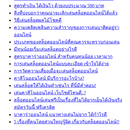
สูตรทำเงิน ได้เงินไว ด้วยงบประมาณ 500 บาท
สิ่งที่บ่งบอกว่าคุณน่าจะเลิกเล่นสล็อตออนไลน์ได้แล้ว
วิธีเล่นสล็อตผลไม้โชคดี
ความเพลิดเพลินความสำราญของการเล่นบาติดอยู่ร่า
ออนไลน์
ประเภทของสล็อตออนไลน์ที่คุณควรจะทราบก่อนเล่น
มีทุนน้อยเริ่มเล่นสล็อตอย่างไรดี
สูตรบาคาร่าออนไลน์ สำหรับคนทุนน้อย เวลามาก
การเล่นสล็อตออนไลน์แบบละเอียด เข้าใจได้ง่าย
การวัดความเสี่ยงเมื่อจะเล่นสล็อตออนไลน์
คาสิโนออนไลน์ มีบริการอะไรบ้าง?
เล่นสล็อตให้ได้เงินทำเช่นไร ที่นี่มีคำตอบ!
เล่นคาสิโนออนไลน์ เว็บไซต์ไหนดี..?
สล็อตออนไลน์เล่นฟรีเป็นเรื่องที่ไม่ได้ยากเย็นได้เงินจริง
สมัครวันนี้ ฟรีเครดิต
บาคาร่าออนไลน์ แนวทางเล่นไม่ยาก ได้กำไรดี
5 เรื่องที่คนโดยส่วนใหญ่รู้ผิด เกี่ยวกับสล็อตออนไลน์!!