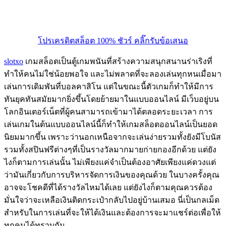
โปรเครดิตสล็อต 100% ชัวร์ คลิ๊กรับข้อเสนอ
slotxo
เกมสล็อตเป็นตู้เกมพนันที่สร้างความสนุกสนานร่าเริงที่
ทำให้คนไม่ใช่น้อยพอใจ และไม่พลาดที่จะลองเล่นทุกหนเมื่อมา
เล่นการเดิมพันที่บอลคาสิโน แต่ในขณะนี้ตัวเกมก็ทำให้มีการ
ทันยุคทันสมัยมากยิ่งขึ้นโดยย้ายมาในแบบออนไลน์ มีเว็บอยู่บน
โลกอินเตอร์เน็ตที่ผู้คนสามารถเข้ามาได้ตลอดระยะเวลา การ
เล่นเกมในต้นแบบออนไลน์นี้ก็ทำให้เกมสล็อตออนไลน์เป็นยอด
นิยมมากขึ้น เพราะว่านอกเหนือจากจะเล่นง่ายรวมทั้งยังมีโบนัส
รวมทั้งสปินฟรีต่างๆที่เป็นรางวัลมากมายก่ายกองอีกด้วย แต่ยัง
ไงก็ตามการเล่นนั้น ไม่เพียงแค่จำเป็นต้องอาศัยเพียงแค่ดวงแต่
ว่ามันเกี่ยวกับการบริหารจัดการเงินของคุณด้วย ในบางครั้งคุณ
อาจจะโชคดีที่ได้รางวัลไหมได้เลย แต่ยังไงก็ตามคุณควรต้อง
มั่นใจว่าจะเหลือเงินติดกระเป๋ากลับไปอยู่บ้านเสมอ นี่เป็นกลเม็ด
สำหรับในการเล่นที่จะให้ได้เงินและต้องการจะมาแชร์ต่อเพื่อให้
ทุกคนได้ทราบกัน