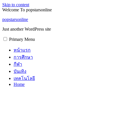
Skip to content
Welcome To popstarsonline
popstarsonline
Just another WordPress site
Primary Menu
หน้าแรก
การศึกษา
กีฬา
บันเทิง
เทคโนโลยี
Home