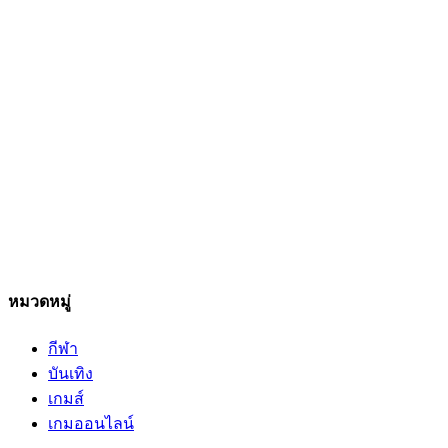
หมวดหมู่
กีฬา
บันเทิง
เกมส์
เกมออนไลน์