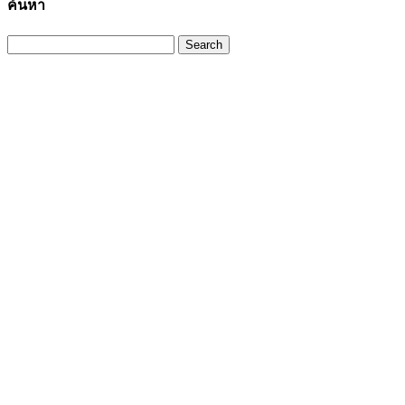
ค้นหา
Search