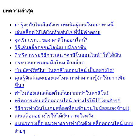
บทความล่าสุด
มารู้จะกับไพ่เสือมังกร เทคนิคผู้เล่นใหม่มาทางนี้
เล่นสล็อตให้ได้เงินทำเช่นไร ที่นี่มีคำตอบ!
จุดเริ่มแรก…ของ คาสิโนออนไลน์?
วิธีเล่นสล็อตออนไลน์แบบมืออาชีพ
7 ทริค กรรมวิธีการเล่น “คาสิโนออนไลน์” ให้ได้เงิน
กระบวนการเล่น มือใหม่ ฝึกสล็อต
“โบนัสฟรีสปิน” ในคาสิโนออนไลน์ เป็นอย่างไร?
คุณรู้จักสล็อตเยอะแค่ไหน มาทำความรู้จักให้มากเพิ่ม
ขึ้น!!
ทำไมต้องเล่นสล็อตในเว็บมากกว่าในคาสิโน!!
ทริคการเล่น สล็อตออนไลน์ อย่างไรให้ได้โดนจังๆ!!
วิธีการทำเงินในเกมสล็อตที่คนจำนวนไม่น้อยมองข้าม!!
เล่นสล็อตอย่างไรให้ได้เงิน ตามใจหวัง
4 แนวทางเด็ด แนวทางการทำเงินด้วยสล็อตออนไลน์ แบบ
ง่ายๆ