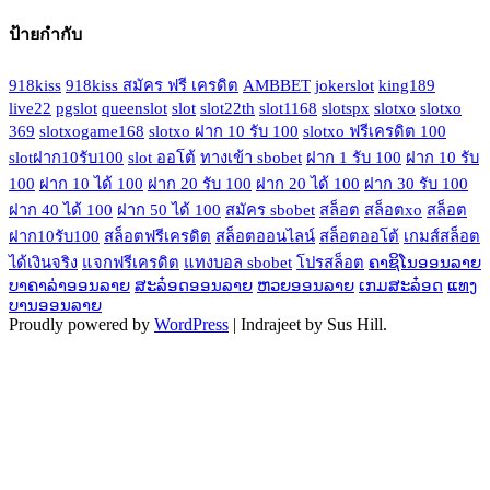
ป้ายกำกับ
918kiss
918kiss สมัคร ฟรี เครดิต
AMBBET
jokerslot
king189
live22
pgslot
queenslot
slot
slot22th
slot1168
slotspx
slotxo
slotxo
369
slotxogame168
slotxo ฝาก 10 รับ 100
slotxo ฟรีเครดิต 100
slotฝาก10รับ100
slot ออโต้
ทางเข้า sbobet
ฝาก 1 รับ 100
ฝาก 10 รับ
100
ฝาก 10 ได้ 100
ฝาก 20 รับ 100
ฝาก 20 ได้ 100
ฝาก 30 รับ 100
ฝาก 40 ได้ 100
ฝาก 50 ได้ 100
สมัคร sbobet
สล็อต
สล็อตxo
สล็อต
ฝาก10รับ100
สล็อตฟรีเครดิต
สล็อตออนไลน์
สล็อตออโต้
เกมส์สล็อต
ได้เงินจริง
แจกฟรีเครดิต
แทงบอล sbobet
โปรสล็อต
ຄາຊິໂນອອນລາຍ
ບາຄາລ່າອອນລາຍ
ສະລ໋ອດອອນລາຍ
ຫວຍອອນລາຍ
ເກມສະລ໋ອດ
ແທງ
ບານອອນລາຍ
Proudly powered by
WordPress
|
Indrajeet by Sus Hill.