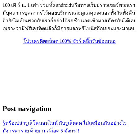
100 เทิ ร์ น. 1 เท่า รวมทั้ง androidหรือทางเว็บบราวเซอร์พวกเรา
มีบุคลากรบุคลากรไว้คอยบริการและดูแลคุณตลอดทั้งวันทั้งคืน
ถ้ายังไม่เป็นพวกกับเราก็อย่าได้รอช้า แอดเข้ามาสมัครกันได้เลย
เพราะว่ามีฟรีเครดิตแล้วก็มีการแจกฟรีโบนัสอีกเยอะแยะมาเลย
โปรเครดิตสล็อต 100% ชัวร์ คลิ๊กรับข้อเสนอ
Post navigation
รู้หรือเปล่ารูเล็โคนอนไลน์ กับรูเล็ตสด ไม่เหมือนกันอย่างไร
มังกรพารวย ด้วยเกมสล็อต 5 มังกร!!