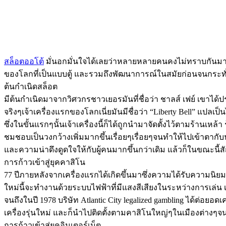
สล็อตออโต้
มั่นอกมั่นใจได้เลยว่าหลายหลายคนคงไม่ทราบกันมาก่
ของโลกที่เป็นแบบตู้ และรวมถึงพัฒนาการณ์ในสมัยก่อนจนกระทั่
ต้นกำเนิดสล็อต
มีต้นกำเนิดมาจากวิศวกรชาวเยอรมันที่ชื่อว่า ชาลส์ เฟย์ เขาไ
จริงๆเจ้าเครื่องแรกของโลกเนี่ยมันมีชื่อว่า “Liberty Bell” แปลเ
ซึ่งในขั้นแรกๆนั้นเจ้าเครื่องนี้ก็ได้ถูกนำมาจัดตั้งไว้ตามร้านเห
ชมชอบเป็นวงกว้างเพิ่มมากขึ้นเรื่อยๆเรื่อยๆจนทำให้ไปเข้าตากับนัก
และความน่าดึงดูดใจให้กับผู้คนมากขึ้นกว่าเดิม แล้วก็ในขณะนี้สัญ
การก้าวเข้าสู่ยุคคาสิโน
77 ปีภายหลังจากเครื่องแรกได้เกิดขึ้นมาซึ่งความได้รับความนิยมนั้
ใหม่นี้จะทำงานด้วยระบบไฟฟ้าที่มีแสงสีเสียงในระหว่างการเล่น เป
จนถึงในปี 1978 บริษัท Atlantic City legalized gambling ได้ต่อยอด
เครื่องรุ่นใหม่ และก็นำไปติดตั้งตามคาสิโนใหญ่ๆในเมืองต่างๆจน
การก้าวเข้าสู่ยุคอินเตอร์เน็ต