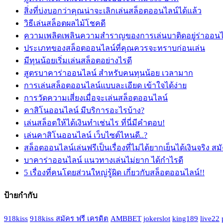
สิ่งที่บ่งบอกว่าคุณน่าจะเลิกเล่นสล็อตออนไลน์ได้แล้ว
วิธีเล่นสล็อตผลไม้โชคดี
ความเพลิดเพลินความสำราญของการเล่นบาติดอยู่ร่าออนไ
ประเภทของสล็อตออนไลน์ที่คุณควรจะทราบก่อนเล่น
มีทุนน้อยเริ่มเล่นสล็อตอย่างไรดี
สูตรบาคาร่าออนไลน์ สำหรับคนทุนน้อย เวลามาก
การเล่นสล็อตออนไลน์แบบละเอียด เข้าใจได้ง่าย
การวัดความเสี่ยงเมื่อจะเล่นสล็อตออนไลน์
คาสิโนออนไลน์ มีบริการอะไรบ้าง?
เล่นสล็อตให้ได้เงินทำเช่นไร ที่นี่มีคำตอบ!
เล่นคาสิโนออนไลน์ เว็บไซต์ไหนดี..?
สล็อตออนไลน์เล่นฟรีเป็นเรื่องที่ไม่ได้ยากเย็นได้เงินจริง สมั
บาคาร่าออนไลน์ แนวทางเล่นไม่ยาก ได้กำไรดี
5 เรื่องที่คนโดยส่วนใหญ่รู้ผิด เกี่ยวกับสล็อตออนไลน์!!
ป้ายกำกับ
918kiss
918kiss สมัคร ฟรี เครดิต
AMBBET
jokerslot
king189
live22