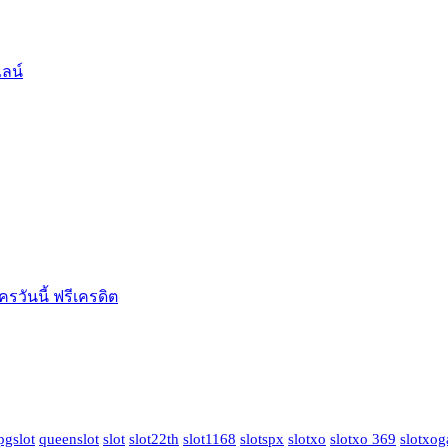
ลน์
ครวันนี้ ฟรีเครดิต
pgslot
queenslot
slot
slot22th
slot1168
slotspx
slotxo
slotxo 369
slotxo