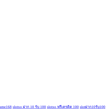
game168
slotxo ฝาก 10 รับ 100
slotxo ฟรีเครดิต 100
slotฝาก10รับ100