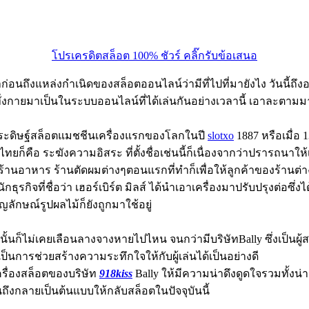
โปรเครดิตสล็อต 100% ชัวร์ คลิ๊กรับข้อเสนอ
อนถึงแหล่งกำเนิดของสล็อตออนไลน์ว่ามีที่ไปที่มายังไง วันนี้ถ
งกายมาเป็นในระบบออนไลน์ที่ได้เล่นกันอย่างเวลานี้ เอาละตามมาม
ด้ประดิษฐ์สล็อตแมชชีนเครื่องแรกของโลกในปี
slotxo
1887 หรือเมื่อ 
ป็นไทยก็คือ ระฆังความอิสระ ที่ตั้งชื่อเช่นนี้ก็เนื่องจากว่าปราร
ล้า ร้านอาหาร ร้านตัดผมต่างๆตอนแรกที่ทำก็เพื่อให้ลูกค้าของร้านต่
ธุรกิจที่ชื่อว่า เฮอร์เบิร์ต มิลส์ ได้นำเอาเครื่องมาปรับปรุงต่อซึ
ลักษณ์รูปผลไม้ก็ยังถูกมาใช้อยู่
นก็ไม่เคยเลือนลางจางหายไปไหน จนกว่ามีบริษัทBally ซึ่งเป็นผู้สร้า
็นการช่วยสร้างความระทึกใจให้กับผู้เล่นได้เป็นอย่างดี
เครื่องสล็อตของบริษัท
918kiss
Bally ให้มีความน่าดึงดูดใจรวมทั้งน
ถึงกลายเป็นต้นแบบให้กลับสล็อตในปัจจุบันนี้