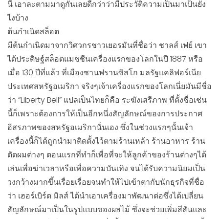
นี้ เอาละตามมาดูกันเลยดีกว่าว่ามีประวัติความเป็นมาเป็นยัง
ไงบ้าง
ต้นกำเนิดสล็อต
มีต้นกำเนิดมาจากวิศวกรชาวเยอรมันที่ชื่อว่า ชาลส์ เฟย์ เขา
ได้ประดิษฐ์สล็อตแมชชีนเครื่องแรกของโลกในปี 1887 หรือ
เมื่อ 130 ปีที่แล้ว ที่เมืองซานฟรานซิสโก มลรัฐแคลิฟอร์เนีย
ประเทศสหรัฐอเมริกา จริงๆเจ้าเครื่องแรกของโลกเนี่ยมันมีชื่อ
ว่า “Liberty Bell” แปลเป็นไทยก็คือ ระฆังเสรีภาพ ที่ตั้งชื่อเช่น
นี้ก็เพราะต้องการให้เป็นอีกหนึ่งสัญลักษณ์ของการประกาศ
อิสรภาพของสหรัฐอเมริกานั่นเอง ซึ่งในช่วงแรกๆนั้นเจ้า
เครื่องนี้ก็ได้ถูกนำมาติดตั้งไว้ตามร้านเหล้า ร้านอาหาร ร้าน
ตัดผมต่างๆ ตอนแรกที่ทำก็เพื่อที่จะให้ลูกค้าของร้านต่างๆได้
เล่นเพื่อฆ่าเวลาหรือเพื่อความบันเทิง จนได้รับความนิยมเป็น
วงกว้างมากขึ้นเรื่อยเรื่อยจนทำให้ไปเข้าตากับนักธุรกิจที่ชื่อ
ว่า เฮอร์เบิร์ต มิลส์ ได้นำเอาเครื่องมาพัฒนาต่อซึ่งได้เปลี่ยน
สัญลักษณ์มาเป็นในรูปแบบของผลไม้ ซึ่งจะช่วยเพิ่มสีสันและ