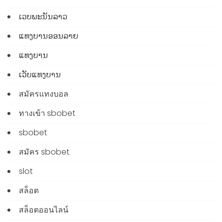
ເວບພະນັນລາວ
ແທງບານອອນລາຍ
ແທງບານ
ເວັບແທງບານ
สมัครแทงบอล
ทางเข้า sbobet
sbobet
สมัคร sbobet
slot
สล็อต
สล็อตออนไลน์