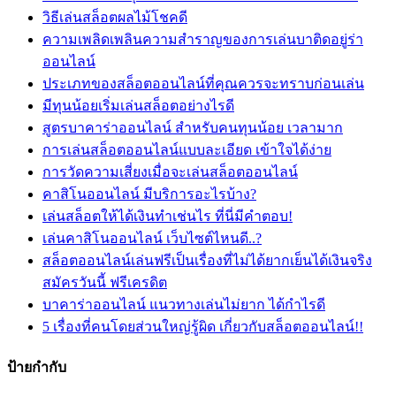
วิธีเล่นสล็อตผลไม้โชคดี
ความเพลิดเพลินความสำราญของการเล่นบาติดอยู่ร่า
ออนไลน์
ประเภทของสล็อตออนไลน์ที่คุณควรจะทราบก่อนเล่น
มีทุนน้อยเริ่มเล่นสล็อตอย่างไรดี
สูตรบาคาร่าออนไลน์ สำหรับคนทุนน้อย เวลามาก
การเล่นสล็อตออนไลน์แบบละเอียด เข้าใจได้ง่าย
การวัดความเสี่ยงเมื่อจะเล่นสล็อตออนไลน์
คาสิโนออนไลน์ มีบริการอะไรบ้าง?
เล่นสล็อตให้ได้เงินทำเช่นไร ที่นี่มีคำตอบ!
เล่นคาสิโนออนไลน์ เว็บไซต์ไหนดี..?
สล็อตออนไลน์เล่นฟรีเป็นเรื่องที่ไม่ได้ยากเย็นได้เงินจริง
สมัครวันนี้ ฟรีเครดิต
บาคาร่าออนไลน์ แนวทางเล่นไม่ยาก ได้กำไรดี
5 เรื่องที่คนโดยส่วนใหญ่รู้ผิด เกี่ยวกับสล็อตออนไลน์!!
ป้ายกำกับ