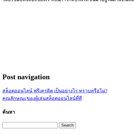
Post navigation
สล็อตออนไลน์ ฟรีเครดิต เป็นอย่างไร ทราบหรือไม่?
คุณลักษณะของผู้เล่นสล็อตออนไลน์ที่ดี
ค้นหา
Search