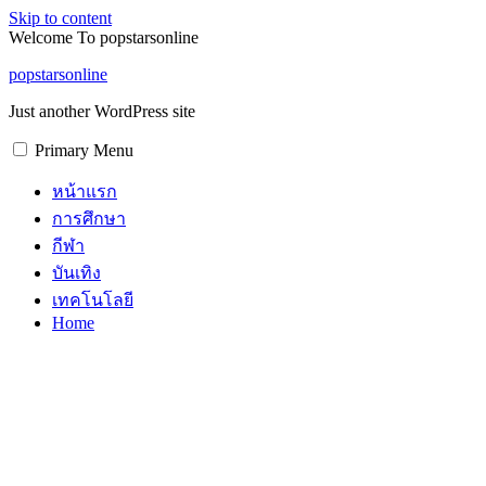
Skip to content
Welcome To popstarsonline
popstarsonline
Just another WordPress site
Primary Menu
หน้าแรก
การศึกษา
กีฬา
บันเทิง
เทคโนโลยี
Home