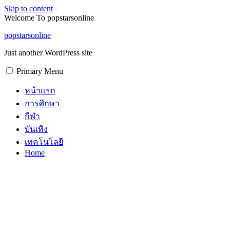
Skip to content
Welcome To popstarsonline
popstarsonline
Just another WordPress site
Primary Menu
หน้าแรก
การศึกษา
กีฬา
บันเทิง
เทคโนโลยี
Home