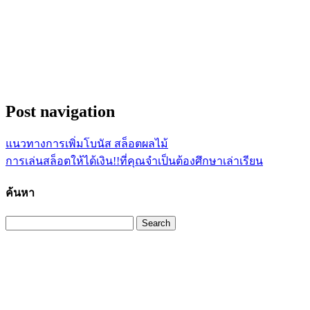
Post navigation
แนวทางการเพิ่มโบนัส สล็อตผลไม้
การเล่นสล็อตให้ได้เงิน!!ที่คุณจำเป็นต้องศึกษาเล่าเรียน
ค้นหา
Search