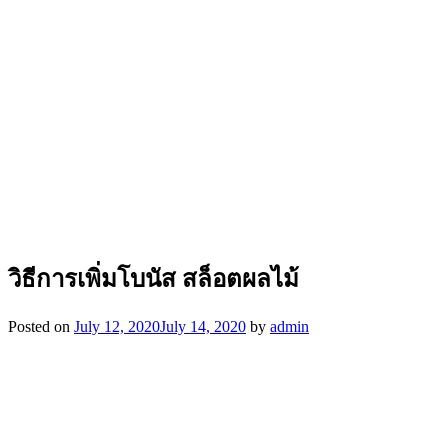
วิธีการเพิ่มโบนัส สล็อตผลไม้
Posted on
July 12, 2020
July 14, 2020
by
admin