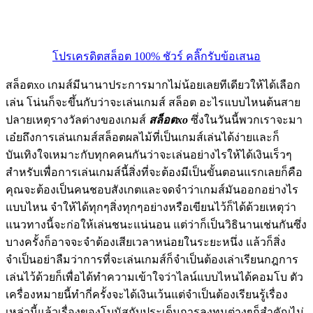
โปรเครดิตสล็อต 100% ชัวร์ คลิ๊กรับข้อเสนอ
สล็อตxo เกมส์มีนานาประการมากไม่น้อยเลยทีเดียวให้ได้เลือก
เล่น โน่นก็จะขึ้นกับว่าจะเล่นเกมส์ สล็อต อะไรแบบไหนต้นสาย
ปลายเหตุรางวัลต่างของเกมส์
สล็อตxo
ซึ่งในวันนี้พวกเราจะมา
เอ๋ยถึงการเล่นเกมส์สล็อตผลไม้ที่เป็นเกมส์เล่นได้ง่ายและก็
บันเทิงใจเหมาะกับทุกคคนกันว่าจะเล่นอย่างไรให้ได้เงินเร็วๆ
สำหรับเพื่อการเล่นเกมส์นี้สิ่งที่จะต้องมีเป็นขั้นตอนแรกเลยก็คือ
คุณจะต้องเป็นคนชอบสังเกตและจดจำว่าเกมส์มันออกอย่างไร
แบบไหน จำให้ได้ทุกๆสิ่งทุกๆอย่างหรือเขียนไว้ก็ได้ด้วยเหตุว่า
แนวทางนี้จะก่อให้เล่นชนะแน่นอน แต่ว่าก็เป็นวิธินานเช่นกันซึ่ง
บางครั้งก็อาจจะจำต้องเสียเวลาหน่อยในระยะหนึ่ง แล้วก็สิ่ง
จำเป็นอย่าลืมว่าการที่จะเล่นเกมส์ก็จำเป็นต้องเล่าเรียนกฎการ
เล่นไว้ด้วยก็เพื่อได้ทำความเข้าใจว่าไลน์แบบไหนได้คอมโบ ตัว
เครื่องหมายนี้ทำกี่ครั้งจะได้เงินเว้นแต่จำเป็นต้องเรียนรู้เรื่อง
เหล่านี้แล้วเรื่องของโบนัสกับประเด็นการลงทุนต่างๆก็สำคัญไม่