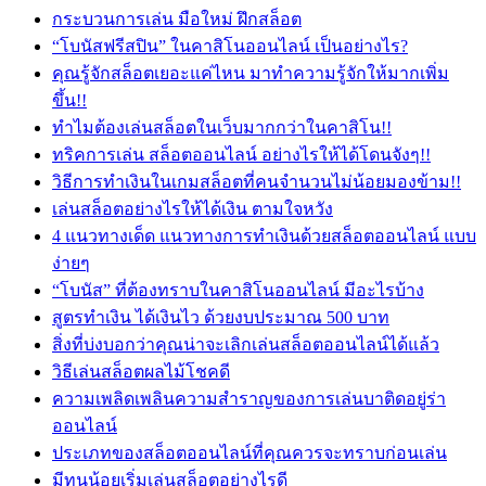
กระบวนการเล่น มือใหม่ ฝึกสล็อต
“โบนัสฟรีสปิน” ในคาสิโนออนไลน์ เป็นอย่างไร?
คุณรู้จักสล็อตเยอะแค่ไหน มาทำความรู้จักให้มากเพิ่ม
ขึ้น!!
ทำไมต้องเล่นสล็อตในเว็บมากกว่าในคาสิโน!!
ทริคการเล่น สล็อตออนไลน์ อย่างไรให้ได้โดนจังๆ!!
วิธีการทำเงินในเกมสล็อตที่คนจำนวนไม่น้อยมองข้าม!!
เล่นสล็อตอย่างไรให้ได้เงิน ตามใจหวัง
4 แนวทางเด็ด แนวทางการทำเงินด้วยสล็อตออนไลน์ แบบ
ง่ายๆ
“โบนัส” ที่ต้องทราบในคาสิโนออนไลน์ มีอะไรบ้าง
สูตรทำเงิน ได้เงินไว ด้วยงบประมาณ 500 บาท
สิ่งที่บ่งบอกว่าคุณน่าจะเลิกเล่นสล็อตออนไลน์ได้แล้ว
วิธีเล่นสล็อตผลไม้โชคดี
ความเพลิดเพลินความสำราญของการเล่นบาติดอยู่ร่า
ออนไลน์
ประเภทของสล็อตออนไลน์ที่คุณควรจะทราบก่อนเล่น
มีทุนน้อยเริ่มเล่นสล็อตอย่างไรดี