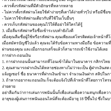
- ควรตั้งรหัสผ่านที่มีตัวอักษรที่หลากหลาย
- ไม่ควรตั้งรหัสผ่านโดยใช้คำง่ายๆที่เดาได้ง่ายทั่วๆไป หรือมีชื
- ไม่ควรใช้รหัสผ่านเดียวกับที่ใช้ในเว็บอื่นๆ
- ควรเก็บรหัสผ่านของคุณไว้ให้ดีอย่าให้ใครได้รู้
3. เมื่อลืมรหัสผ่าหรือชื่อเข้าระบบทำยังไงดี
เมื่อคุณลืมชื่อผู้ใช้หรือรหัสผ่าน คุณเพียงแค่โทรติดต่อเจ้าหน้
เมื่อสมัครบัญชีไปแล้ว คุณจะได้รับข้อความทางมือถือ ข้อความที่ไ
ผ่านของคุณ และเมื่อกรอกเสร็จแล้วก็สามารถเข้าใช้งานได้เลย
การฝาก-ถอนเงิน
1. การฝากถอนนั้นสามารถที่โอนเข้าได้มาในธนาคาร กสิกรไทย 
2. คุณสามารถฝากเงินได้หลายช่องทางไม่ว่าจะเป็น ตู้ฝากเงินสด ฝ
แจ้งยูเซอร์ ชื่อ ธนาคารที่ฝากเงินเข้ามา จำนวนเงินฝาก สลิปในกา
3. ถ้าหากอยากจะถอนเงิน ก็จะต้อแจ้งไปที่เจ้าหน้าที่โดยการโท
ง่ายดาย
อย่าลืมกันว่าการเล่นการพนันนั้นก็เพื่อเล่นเพื่อความสนุกเพื่อ
อายุของผู้เล่นการพนันออนไลน์ที่จะต้องมีอายุ 18 ปีขึ้นไป ซึ่งใน