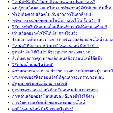
“โบนัสฟรีสปิน” ในคาสิโนออนไลน์ เป็นอย่างไร?
คุณรู้จักสล็อตเยอะแค่ไหน มาทำความรู้จักให้มากเพิ่มขึ้น!!
ทำไมต้องเล่นสล็อตในเว็บมากกว่าในคาสิโน!!
ทริคการเล่น สล็อตออนไลน์ อย่างไรให้ได้โดนจังๆ!!
วิธีการทำเงินในเกมสล็อตที่คนจำนวนไม่น้อยมองข้าม!!
เล่นสล็อตอย่างไรให้ได้เงิน ตามใจหวัง
4 แนวทางเด็ด แนวทางการทำเงินด้วยสล็อตออนไลน์ แบบง
“โบนัส” ที่ต้องทราบในคาสิโนออนไลน์ มีอะไรบ้าง
สูตรทำเงิน ได้เงินไว ด้วยงบประมาณ 500 บาท
สิ่งที่บ่งบอกว่าคุณน่าจะเลิกเล่นสล็อตออนไลน์ได้แล้ว
วิธีเล่นสล็อตผลไม้โชคดี
ความเพลิดเพลินความสำราญของการเล่นบาติดอยู่ร่าออนไ
ประเภทของสล็อตออนไลน์ที่คุณควรจะทราบก่อนเล่น
มีทุนน้อยเริ่มเล่นสล็อตอย่างไรดี
สูตรบาคาร่าออนไลน์ สำหรับคนทุนน้อย เวลามาก
การเล่นสล็อตออนไลน์แบบละเอียด เข้าใจได้ง่าย
การวัดความเสี่ยงเมื่อจะเล่นสล็อตออนไลน์
คาสิโนออนไลน์ มีบริการอะไรบ้าง?