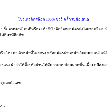
โปรเครดิตสล็อต 100% ชัวร์ คลิ๊กรับข้อเสนอ
้ว่าเริ่มจากตรงไหนดีหรือจะทำยังไงดีหรือจะสมัครยังไงยากหรือ
่กี่นาทีอีกด้วย
นหรือโทรหาเจ้าหน้าที่โดยตรง หรือสมัครผ่านหน้าเว็บแบบออนไลน
แนะนำว่าให้ตั้งรหัสผ่านให้มีความซับซ้อนมากขึ้น เพื่อปกป้องค
็ก)และตัวเลข
กัน