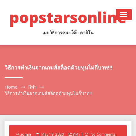
Skip
to
popstarsonline
content
เผยวิธีการชนะโต๊ะ คาสิโน
วิธีการทำเงินจากเกมส์สล็อตด้วยทุนไม่กี่บาท!!!
Home
กีฬา
วิธีการทำเงินจากเกมส์สล็อตด้วยทุนไม่กี่บาท!!!
Posted
admin
May 19, 2020
กีฬา
No Comments