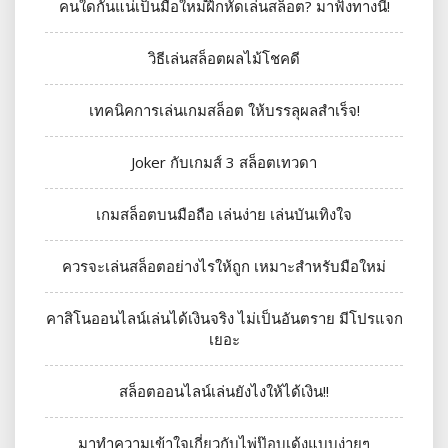
คนใดกันแน่เป็นมือใหม่ฝึกหัดเล่นสล็อต? มาฟังทางนี้!
วิธีเล่นสล็อตผลไม้โชคดี
เทคนิคการเล่นเกมสล็อต ให้บรรลุผลสำเร็จ!
Joker กับเกมส์ 3 สล็อตเทวดา
เกมสล็อตบนมือถือ เล่นง่าย เล่นบันเทิงใจ
ควรจะเล่นสล็อตอย่างไรให้ถูก เหมาะสำหรับมือใหม่
คาสิโนออนไลน์เล่นได้เงินจริง ไม่เป็นอันตราย มีโปรแจก
เยอะ
สล็อตออนไลน์เล่นยังไงให้ได้เงิน!!
มาทำความเข้าใจเกี่ยวกับไพ่ป๊อบเด้งแบบง่ายๆ