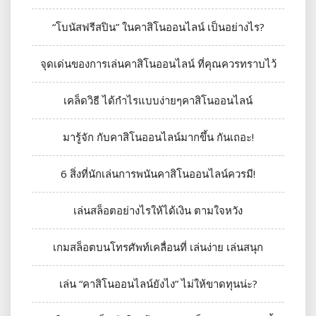
“โบนัสฟรีสปิน” ในคาสิโนออนไลน์ เป็นอย่างไร?
จุดเด่นของการเล่นคาสิโนออนไลน์ ที่คุณควรทราบไว้
เคล็ดวิธี ได้กำไรแบบง่ายๆคาสิโนออนไลน์
มารู้จัก กับคาสิโนออนไลน์มากขึ้น กันเถอะ!
6 สิ่งที่นักเล่นการพนันคาสิโนออนไลน์ควรมี!
เล่นสล็อตอย่างไรให้ได้เงิน ตามใจหวัง
เกมสล็อตบนโทรศัพท์เคลื่อนที่ เล่นง่าย เล่นสนุก
เล่น “คาสิโนออนไลน์ยังไง” ไม่ให้ขาดทุนน่ะ?