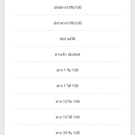
slotฝาก10รับ100
slot ฝาก10รับ100
slot ออโต้
ทางเข้า sbobet
ฝาก 1 รับ 100
ฝาก 1 ได้ 100
ฝาก 10 รับ 100
ฝาก 10 ได้ 100
ฝาก 30 รับ 100