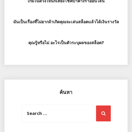
เกมในดวงใจนักเสี่ยงโชคบาค้างร่าออนไลน์
มันเป็นเรื่องที่ไม่ยากถ้าเกิดคุณจะเล่นสล็อตแล้วได้เงินรางวัล
คุณรู้หรือไม่ อะไรเป็นตัวระบุผลของสล็อต?
ค้นหา
Search
Search
for: