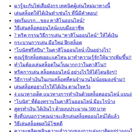
มารู้จะกับไพ่เสือมังกร เทคนิคผู้เล่นใหม่มาทางนี้
เล่นสล็อตให้ได้เงินทำเช่นไร ที่นี่มีคำตอบ!
จุดเริ่มแรก…ของ คาสิโนออนไลน์?
วิธีเล่นสล็อตออนไลน์แบบมืออาชีพ
7 ทริค กรรมวิธีการเล่น “คาสิโนออนไลน์” ให้ได้เงิน
กระบวนการเล่น มือใหม่ ฝึกสล็อต
“โบนัสฟรีสปิน” ในคาสิโนออนไลน์ เป็นอย่างไร?
คุณรู้จักสล็อตเยอะแค่ไหน มาทำความรู้จักให้มากเพิ่มขึ้น!!
ทำไมต้องเล่นสล็อตในเว็บมากกว่าในคาสิโน!!
ทริคการเล่น สล็อตออนไลน์ อย่างไรให้ได้โดนจังๆ!!
วิธีการทำเงินในเกมสล็อตที่คนจำนวนไม่น้อยมองข้าม!!
เล่นสล็อตอย่างไรให้ได้เงิน ตามใจหวัง
4 แนวทางเด็ด แนวทางการทำเงินด้วยสล็อตออนไลน์ แบบง
“โบนัส” ที่ต้องทราบในคาสิโนออนไลน์ มีอะไรบ้าง
สูตรทำเงิน ได้เงินไว ด้วยงบประมาณ 500 บาท
สิ่งที่บ่งบอกว่าคุณน่าจะเลิกเล่นสล็อตออนไลน์ได้แล้ว
วิธีเล่นสล็อตผลไม้โชคดี
ความเพลิดเพลินความสำราญของการเล่นบาติดอยู่ร่าออนไ