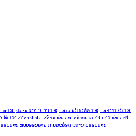
game168
slotxo ฝาก 10 รับ 100
slotxo ฟรีเครดิต 100
slotฝาก10รับ100
0 ได้ 100
สมัคร sbobet
สล็อต
สล็อตxo
สล็อตฝาก10รับ100
สล็อตฟรี
ດອອນລາຍ
ຫວຍອອນລາຍ
ເກມສະລ໋ອດ
ແທງບານອອນລາຍ