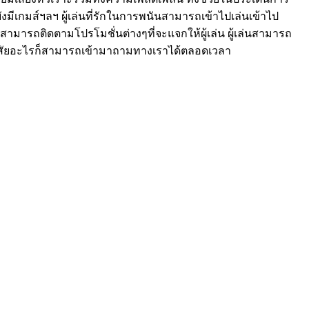
ังมีเกมส์ฯลฯ ผู้เล่นที่รักในการพนันสามารถเข้าไปเล่นเข้าไป
สามารถติดตามโปรโมชั่นต่างๆที่จะแจกให้ผู้เล่น ผู้เล่นสามารถ
่าสงสัยอะไรก็สามารถเข้ามาถามทางเราได้ตลอดเวลา