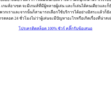
มส์อาเขต จะมีเกมส์ที่มีผู้หลายผู้เล่น และก็เล่นได้คนเดียวและก็ย
งพวกเราและจากนั้นก็สามารถเลือกใช้บริการได้อย่างอิสระแล้วก็ยัง
ตลอด 24 ชั่วโมงไม่ว่าผู้เล่นจะมีปัญหาอะไรหรือเกิดเรื่องที่น
โปรเครดิตสล็อต 100% ชัวร์ คลิ๊กรับข้อเสนอ