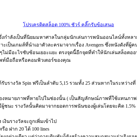
โปรเครดิตสล็อต 100% ชัวร์ คลิ๊กรับข้อเสนอ
ซึ่งกำลังเป็นที่นิยมมหาศาลในกลุ่มนักเล่นการพนันออนไลน์ทั้งหลาย
ะเป็นเกมส์ที่นำเอาตัวละครมาจากเรื่อง Avengers ซึ่งหนังดังที่ผู้ค
่มีอะไรซับซ้อนเยอะแยะ ตรงจุดนี้อีกจุดที่ทำให้นักเล่นสล็อตออนไ
พท์มือถือหรือคอมพิวเตอร์ของคุณ
ด้รับรางวัล Spin ฟรีเป็นลำดับ 5,15 รวมทั้ง 25 ส่วนหากในระหว่างที่ 
ื่องหมายภาพที่หายไปในช่องนั้น ( เป็นสัญลักษณ์ภาพที่ใช้แทนภาพใดก
ู้ชนะ รางวัลนั้นคิดมาจากยอดการพนันของผู้เล่นโดยจะคิด 1.5% มารว
 เงินรางวัลจะถูกเพิ่มเข้าไป
หรือ ฝาก 20 ได้ 100 lines
ลเพียงอย่างเดียว แต่ว่าการเดิมพันก็ยังสร้างความสนุกสนานร่าเริงรอ