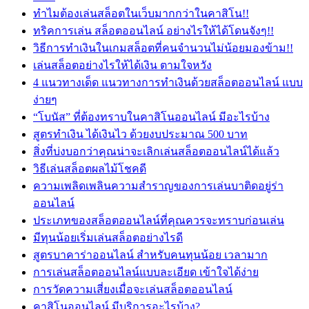
ทำไมต้องเล่นสล็อตในเว็บมากกว่าในคาสิโน!!
ทริคการเล่น สล็อตออนไลน์ อย่างไรให้ได้โดนจังๆ!!
วิธีการทำเงินในเกมสล็อตที่คนจำนวนไม่น้อยมองข้าม!!
เล่นสล็อตอย่างไรให้ได้เงิน ตามใจหวัง
4 แนวทางเด็ด แนวทางการทำเงินด้วยสล็อตออนไลน์ แบบ
ง่ายๆ
“โบนัส” ที่ต้องทราบในคาสิโนออนไลน์ มีอะไรบ้าง
สูตรทำเงิน ได้เงินไว ด้วยงบประมาณ 500 บาท
สิ่งที่บ่งบอกว่าคุณน่าจะเลิกเล่นสล็อตออนไลน์ได้แล้ว
วิธีเล่นสล็อตผลไม้โชคดี
ความเพลิดเพลินความสำราญของการเล่นบาติดอยู่ร่า
ออนไลน์
ประเภทของสล็อตออนไลน์ที่คุณควรจะทราบก่อนเล่น
มีทุนน้อยเริ่มเล่นสล็อตอย่างไรดี
สูตรบาคาร่าออนไลน์ สำหรับคนทุนน้อย เวลามาก
การเล่นสล็อตออนไลน์แบบละเอียด เข้าใจได้ง่าย
การวัดความเสี่ยงเมื่อจะเล่นสล็อตออนไลน์
คาสิโนออนไลน์ มีบริการอะไรบ้าง?