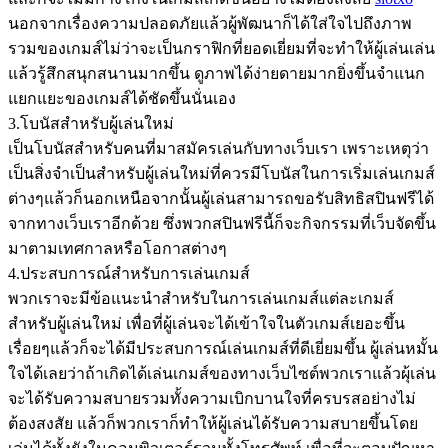
นอกจากเรื่องความปลอดภัยแล้วผู้พัฒนาก็ได้ใส่ใจไปถึงภาพ
รวมของเกมส์ไม่ว่าจะเป็นกราฟิกที่ยอดเยี่ยมที่จะทำให้ผู้เล่นเล่น
แล้วรู้สึกสนุกสนานมากขึ้น ดูภาพได้ง่ายดายมากยิ่งขึ้นจำแนก
แยกแยะของเกมส์ได้ชัดขึ้นนั่นเอง
3.โบนัสสำหรับผู้เล่นใหม่
เป็นโบนัสสำหรับคนที่มาสมัครเล่นกับทางเว็บเรา เพราะเหตุว่า
เป็นสิ่งจำเป็นสำหรับผู้เล่นใหม่ที่ควรมีโบนัสในการเริ่มเล่นเกมส์
ต่างๆแล้วก็นอกเหนือจากนั้นผู้เล่นสามารถขอรับสิทธิสปินฟรีได้
จากทางเว็บเราอีกด้วย ซึ่งพวกสปินฟรีนี้ก็จะกิจกรรมที่เว็บจัดขึ้น
มาตามเทศกาลหรือโอกาสต่างๆ
4.ประสบการณ์สำหรับการเล่นเกมส์
พวกเราจะมีข้อแนะนำสำหรับในการเล่นเกมส์แต่ละเกมส์
สำหรับผู้เล่นใหม่ เพื่อที่ผู้เล่นจะได้เข้าใจในตัวเกมส์เยอะขึ้น
เรื่อยๆแล้วก็จะได้มีประสบการณ์เล่นเกมส์ที่ดีเยี่ยมขึ้น ผู้เล่นหมั้น
ใจได้เลยว่าถ้าเกิดได้เล่นเกมส์ของทางเว็บไซต์พวกเราแล้วผุ้เล่น
จะได้รับความสบายรวมทั้งความเบิกบานใจที่ครบรสอย่างไม่
ต้องสงสัย แล้วก็พวกเราก็ทำให้ผู้เล่นได้รับความสบายขึ้นโดย