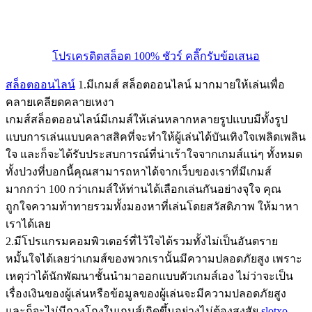
โปรเครดิตสล็อต 100% ชัวร์ คลิ๊กรับข้อเสนอ
สล็อตออนไลน์
1.มีเกมส์ สล็อตออนไลน์ มากมายให้เล่นเพื่อ
คลายเคลียดคลายเหงา
เกมส์สล็อตออนไลน์มีเกมส์ให้เล่นหลากหลายรูปแบบมีทั้งรูป
แบบการเล่นแบบคลาสสิคที่จะทำให้ผู้เล่นได้บันเทิงใจเพลิดเพลิน
ใจ และก็จะได้รับประสบการณ์ที่น่าเร้าใจจากเกมส์แน่ๆ ทั้งหมด
ทั้งปวงที่บอกนี้คุณสามารถหาได้จากเว็บของเราที่มีเกมส์
มากกว่า 100 กว่าเกมส์ให้ท่านได้เลือกเล่นกันอย่างจุใจ คุณ
ถูกใจความท้าทายรวมทั้งมองหาที่เล่นโดยสวัสดิภาพ ให้มาหา
เราได้เลย
2.มีโปรแกรมคอมพิวเตอร์ที่ไว้ใจได้รวมทั้งไม่เป็นอันตราย
หมั้นใจได้เลยว่าเกมส์ของพวกเรานั้นมีความปลอดภัยสูง เพราะ
เหตุว่าได้นักพัฒนาชั้นนำมาออกแบบตัวเกมส์เอง ไม่ว่าจะเป็น
เรื่องเงินของผู้เล่นหรือข้อมูลของผู้เล่นจะมีความปลอดภัยสูง
และก็จะไม่มีกางโกงในเกมส์เกิดขึ้นอย่างไม่ต้องสงสัย
slotxo