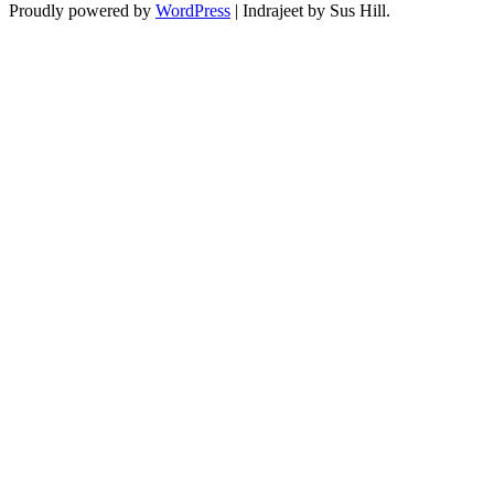
Proudly powered by
WordPress
|
Indrajeet by Sus Hill.