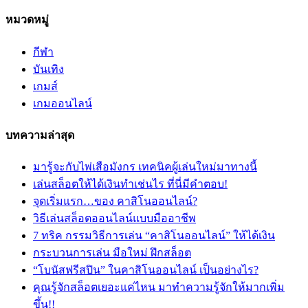
หมวดหมู่
กีฬา
บันเทิง
เกมส์
เกมออนไลน์
บทความล่าสุด
มารู้จะกับไพ่เสือมังกร เทคนิคผู้เล่นใหม่มาทางนี้
เล่นสล็อตให้ได้เงินทำเช่นไร ที่นี่มีคำตอบ!
จุดเริ่มแรก…ของ คาสิโนออนไลน์?
วิธีเล่นสล็อตออนไลน์แบบมืออาชีพ
7 ทริค กรรมวิธีการเล่น “คาสิโนออนไลน์” ให้ได้เงิน
กระบวนการเล่น มือใหม่ ฝึกสล็อต
“โบนัสฟรีสปิน” ในคาสิโนออนไลน์ เป็นอย่างไร?
คุณรู้จักสล็อตเยอะแค่ไหน มาทำความรู้จักให้มากเพิ่ม
ขึ้น!!