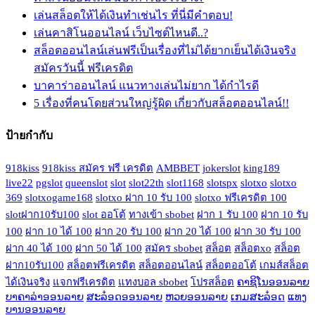
เล่นสล็อตให้ได้เงินทำเช่นไร ที่นี่มีคำตอบ!
เล่นคาสิโนออนไลน์ เว็บไซต์ไหนดี..?
สล็อตออนไลน์เล่นฟรีเป็นเรื่องที่ไม่ได้ยากเย็นได้เงินจริง
สมัครวันนี้ ฟรีเครดิต
บาคาร่าออนไลน์ แนวทางเล่นไม่ยาก ได้กำไรดี
5 เรื่องที่คนโดยส่วนใหญ่รู้ผิด เกี่ยวกับสล็อตออนไลน์!!
ป้ายกำกับ
918kiss
918kiss สมัคร ฟรี เครดิต
AMBBET
jokerslot
king189
live22
pgslot
queenslot
slot
slot22th
slot1168
slotspx
slotxo
slotxo
369
slotxogame168
slotxo ฝาก 10 รับ 100
slotxo ฟรีเครดิต 100
slotฝาก10รับ100
slot ออโต้
ทางเข้า sbobet
ฝาก 1 รับ 100
ฝาก 10 รับ
100
ฝาก 10 ได้ 100
ฝาก 20 รับ 100
ฝาก 20 ได้ 100
ฝาก 30 รับ 100
ฝาก 40 ได้ 100
ฝาก 50 ได้ 100
สมัคร sbobet
สล็อต
สล็อตxo
สล็อต
ฝาก10รับ100
สล็อตฟรีเครดิต
สล็อตออนไลน์
สล็อตออโต้
เกมส์สล็อต
ได้เงินจริง
แจกฟรีเครดิต
แทงบอล sbobet
โปรสล็อต
ຄາຊິໂນອອນລາຍ
ບາຄາລ່າອອນລາຍ
ສະລ໋ອດອອນລາຍ
ຫວຍອອນລາຍ
ເກມສະລ໋ອດ
ແທງ
ບານອອນລາຍ