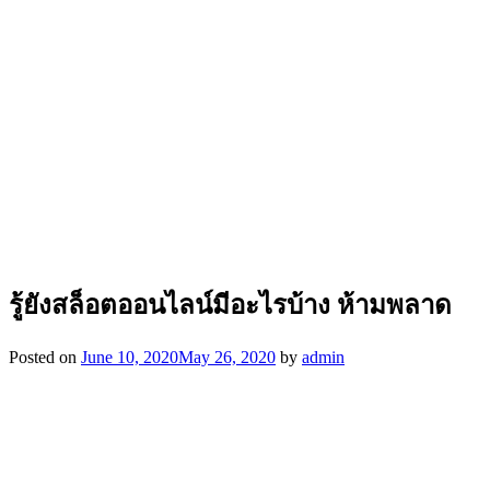
รู้ยังสล็อตออนไลน์มีอะไรบ้าง ห้ามพลาด
Posted on
June 10, 2020
May 26, 2020
by
admin