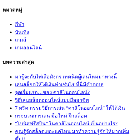
หมวดหมู่
กีฬา
บันเทิง
เกมส์
เกมออนไลน์
บทความล่าสุด
มารู้จะกับไพ่เสือมังกร เทคนิคผู้เล่นใหม่มาทางนี้
เล่นสล็อตให้ได้เงินทำเช่นไร ที่นี่มีคำตอบ!
จุดเริ่มแรก…ของ คาสิโนออนไลน์?
วิธีเล่นสล็อตออนไลน์แบบมืออาชีพ
7 ทริค กรรมวิธีการเล่น “คาสิโนออนไลน์” ให้ได้เงิน
กระบวนการเล่น มือใหม่ ฝึกสล็อต
“โบนัสฟรีสปิน” ในคาสิโนออนไลน์ เป็นอย่างไร?
คุณรู้จักสล็อตเยอะแค่ไหน มาทำความรู้จักให้มากเพิ่ม
ขึ้น!!