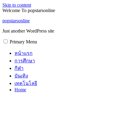
Skip to content
Welcome To popstarsonline
popstarsonline
Just another WordPress site
Primary Menu
หน้าแรก
การศึกษา
กีฬา
บันเทิง
เทคโนโลยี
Home