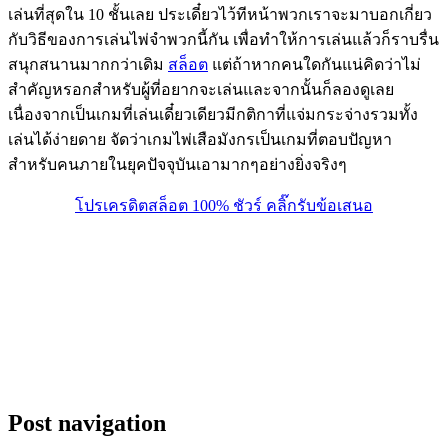
เล่นที่สุดใน 10 ชั้นเลย ประเดี๋ยวไว้ทีหน้าพวกเราจะมาบอกเกี่ยว
กับวิธีของการเล่นไพ่จำพวกนี้กัน เพื่อทำให้การเล่นแล้วก็ราบรื่น
สนุกสนานมากกว่าเดิม
สล็อต
แต่ถ้าหากคนใดกันแน่คิดว่าไม่
สำคัญหรอกสำหรับผู้ที่อยากจะเล่นและจากนั้นก็ลองดูเลย
เนื่องจากเป็นเกมที่เล่นเดี๋ยวเดียวมีกติกาที่แจ่มกระจ่างรวมทั้ง
เล่นได้ง่ายดาย จัดว่าเกมไพ่เสือมังกรเป็นเกมที่ตอบปัญหา
สำหรับคนภายในยุคปัจจุบันเอามากๆอย่างยิ่งจริงๆ
โปรเครดิตสล็อต 100% ชัวร์ คลิ๊กรับข้อเสนอ
Post navigation