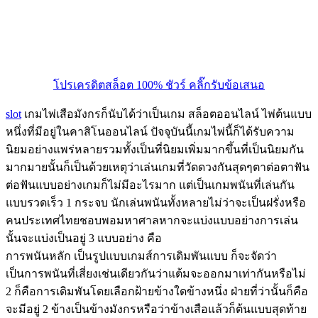
โปรเครดิตสล็อต 100% ชัวร์ คลิ๊กรับข้อเสนอ
slot
เกมไพ่เสือมังกรก็นับได้ว่าเป็นเกม สล็อตออนไลน์ ไพ่ต้นแบบ
หนึ่งที่มีอยู่ในคาสิโนออนไลน์ ปัจจุบันนี้เกมไพ่นี้ก็ได้รับความ
นิยมอย่างแพร่หลายรวมทั้งเป็นที่นิยมเพิ่มมากขึ้นที่เป็นนิยมกัน
มากมายนั้นก็เป็นด้วยเหตุว่าเล่นเกมที่วัดดวงกันสุดๆตาต่อตาฟัน
ต่อฟันแบบอย่างเกมก็ไม่มีอะไรมาก แต่เป็นเกมพนันที่เล่นกัน
แบบรวดเร็ว 1 กระจบ นักเล่นพนันทั้งหลายไม่ว่าจะเป็นฝรั่งหรือ
คนประเทศไทยชอบพอมหาศาลหากจะแบ่งแบบอย่างการเล่น
นั้นจะแบ่งเป็นอยู่ 3 แบบอย่าง คือ
การพนันหลัก เป็นรูปแบบเกมส์การเดิมพันแบบ ก็จะจัดว่า
เป็นการพนันที่เสี่ยงเช่นเดียวกันว่าแต้มจะออกมาเท่ากันหรือไม่
2 ก็คือการเดิมพันโดยเลือกฝ้ายข้างใดข้างหนึ่ง ฝ่ายที่ว่านั้นก็คือ
จะมีอยู่ 2 ข้างเป็นข้างมังกรหรือว่าข้างเสือแล้วก็ต้นแบบสุดท้าย