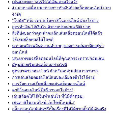
เล่นสล็อตอย่างไรให้ได้เงิน ตามใจหวัง
4 แนวทางเด็ด แนวทางการทำเงินด้วยสล็อตออนไลน์ แบบ
ง่ายๆ
“โบนัส” ที่ต้องทราบในคาสิโนออนไลน์ มีอะไรบ้าง
สูตรทำเงิน ได้เงินไว ด้วยงบประมาณ 500 บาท
สิ่งที่บ่งบอกว่าคุณน่าจะเลิกเล่นสล็อตออนไลน์ได้แล้ว
วิธีเล่นสล็อตผลไม้โชคดี
ความเพลิดเพลินความสำราญของการเล่นบาติดอยู่ร่า
ออนไลน์
ประเภทของสล็อตออนไลน์ที่คุณควรจะทราบก่อนเล่น
มีทุนน้อยเริ่มเล่นสล็อตอย่างไรดี
สูตรบาคาร่าออนไลน์ สำหรับคนทุนน้อย เวลามาก
การเล่นสล็อตออนไลน์แบบละเอียด เข้าใจได้ง่าย
การวัดความเสี่ยงเมื่อจะเล่นสล็อตออนไลน์
คาสิโนออนไลน์ มีบริการอะไรบ้าง?
เล่นสล็อตให้ได้เงินทำเช่นไร ที่นี่มีคำตอบ!
เล่นคาสิโนออนไลน์ เว็บไซต์ไหนดี..?
สล็อตออนไลน์เล่นฟรีเป็นเรื่องที่ไม่ได้ยากเย็นได้เงินจริง