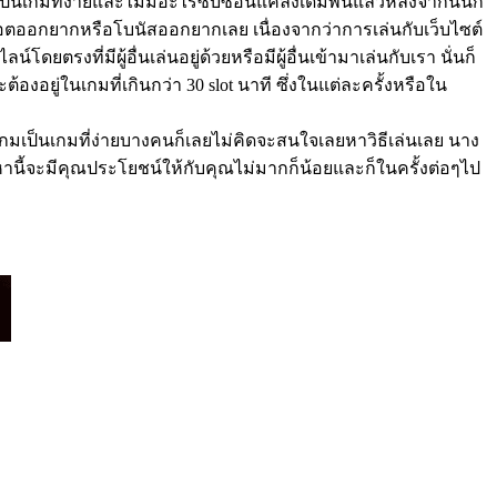
ดูเป็นเกมที่ง่ายและไม่มีอะไรซับซ้อนแค่ลงเดิมพันแล้วหลังจากนั้นก็
อตออกยากหรือโบนัสออกยากเลย เนื่องจากว่าการเล่นกับเว็บไซต์
รงที่มีผู้อื่นเล่นอยู่ด้วยหรือมีผู้อื่นเข้ามาเล่นกับเรา นั่นก็
องอยู่ในเกมที่เกินกว่า 30 slot นาที ซึ่งในแต่ละครั้งหรือใน
วเกมเป็นเกมที่ง่ายบางคนก็เลยไม่คิดจะสนใจเลยหาวิธีเล่นเลย นาง
ื้อหานี้จะมีคุณประโยชน์ให้กับคุณไม่มากก็น้อยและก็ในครั้งต่อๆไป