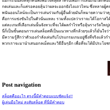
แม้กระนั้นสิ่งที่ทุกคนพึงพอใจที่สุดสำหรับเพื่อการเล่นเกมได้ก็คื
กดเล่นและก็แค่รอคอยลุ้นว่าผลจะออกยังไงแถวไหน ซึ่งหลายผู้ค
พนันออนไลน์จะเป็นการเล่นร่วมกับผู้อื่นด้วยมันก็หมายความว่าคุณมิ
คือการแข่งขันไปในตัวนั่นแหละ รวมทั้งแปลว่าเราจะได้โอกาสได้โบนั
แต่ละเกมที่เลือกเล่นนั้นจังหวะที่จะได้ผลกำไรหรือลุ้นรางวัลใหญ่มั
นี่ก็เป็นขั้นตอนการเล่นสล็อตที่เป็นแนวทางที่กล้วยๆแล้วก็มั่น
มีความรู้สึกว่าตัวเองกำลังเล่นกับโปรแกรมเกมอยู่ซึ่งที่จริงแล้ว
พวกเราจะมานำเสนอกลเม็ดและวิธีอื่นๆอีก เพื่อที่จะได้มีประโยชน์แ
Post navigation
สล็อตคืออะไร ตรงนี้มีคำตอบแบบชัดแจ้ง!!
ผู้เล่นมือใหม่ สงสัยสล็อต ที่นี่มีคำตอบ