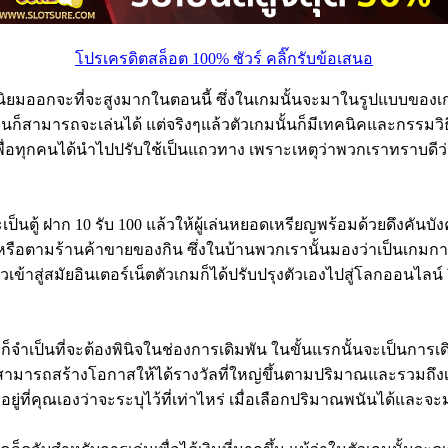
โปรเครดิตสล็อต 100% ชัวร์ คลิ๊กรับข้อเสนอ
ยมออกจะที่จะสูงมากในตอนนี้ ซึ่งในเกมนั้นจะมาในรูปแบบของเกม
่านก็สามารถจะเล่นได้ แต่จริงๆแล้วตัวเกมนั้นก็มีเทคนิคและกรรมวิธ
อทุกคนได้นำไปปรับใช้เป็นแถวทาง เพราะเหตุว่าพวกเราทราบดีว่าไ
ป็นตู้ ฝาก 10 รับ 100 แล้วให้ผู้เล่นหยอดเหรียญพร้อมด้วยดึงคันบังค
โนหรือตามร้านค้าขายของกิน ซึ่งในบ้านพวกเรานั้นมองว่าเป็นเกมกา
้าวเข้าสู่สมัยอินเตอร์เน็ตตัวเกมก็ได้ปรับปรุงตัวเองไปสู่โลกออนไล
ำเป็นที่จะต้องพินิจในช่องการเดิมพัน ในขั้นแรกนั้นจะเป็นการเดิม
ามารถสร้างโอกาสให้ได้รางวัลที่ใหญ่ขึ้นตามปริมาณและรวมถึงเงินเด
ซึ่งอยู่ที่คุณเองว่าจะระบุไว้ที่เท่าไหร่ เมื่อเลือกปริมาณพนันได้