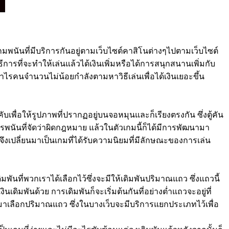
พนันที่มีบริการกันอยู่ตามเว็บไซต์คาสิโนต่างๆไปตามเว็บไซต์
ีการที่จะทำให้เล่นแล้วได้เงินเพิ่มหรือได้การสนุกสนานเพิ่มกับ
รคนจำนวนไม่น้อยกำลังตามหาวิธีเล่นเพื่อได้เงินเยอะขึ้น
ับเพื่อให้รูปภาพที่ปรากฏอยู่บนจอหมุนและก็เรียงตรงกัน ซึ่งตู้คัน
รพนันที่จัดว่าผิดกฎหมาย แล้วในตัวเกมนี้ก็ได้มีการพัฒนามา
น์ จึงเปลี่ยนมาเป็นเกมที่ได้รับความนิยมที่มีลักษณะของการเล่น
พันที่พวกเราได้เลือกไว้ซึ่งจะมีให้เดิมพันปริมาณแถว ซึ่งแถวนี้
ิมพันด้วย การเดิมพันก็จะเริ่มต้นกันที่อย่างต่ำแถวจะอยู่ที่
และจะมาเลือกปริมาณแถว ซึ่งในบางเว็บจะมีบริการแยกประเภทไว้เพื่อ