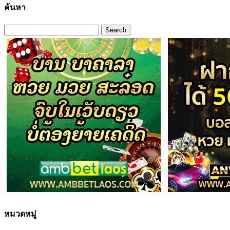
ค้นหา
Search
หมวดหมู่