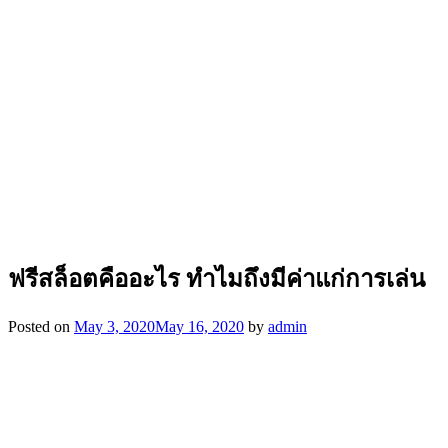
ฟรีสล็อตคืออะไร ทำไมถึงมีค่าแก่การเล่น
Posted on
May 3, 2020
May 16, 2020
by
admin