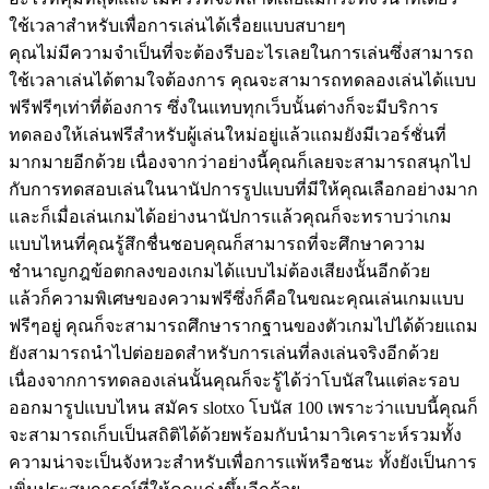
ใช้เวลาสำหรับเพื่อการเล่นได้เรื่อยแบบสบายๆ
คุณไม่มีความจำเป็นที่จะต้องรีบอะไรเลยในการเล่นซึ่งสามารถ
ใช้เวลาเล่นได้ตามใจต้องการ คุณจะสามารถทดลองเล่นได้แบบ
ฟรีฟรีๆเท่าที่ต้องการ ซึ่งในแทบทุกเว็บนั้นต่างก็จะมีบริการ
ทดลองให้เล่นฟรีสำหรับผู้เล่นใหม่อยู่แล้วแถมยังมีเวอร์ชั่นที่
มากมายอีกด้วย เนื่องจากว่าอย่างนี้คุณก็เลยจะสามารถสนุกไป
กับการทดสอบเล่นในนานัปการรูปแบบที่มีให้คุณเลือกอย่างมาก
และก็เมื่อเล่นเกมได้อย่างนานัปการแล้วคุณก็จะทราบว่าเกม
แบบไหนที่คุณรู้สึกชื่นชอบคุณก็สามารถที่จะศึกษาความ
ชำนาญกฎข้อตกลงของเกมได้แบบไม่ต้องเสียงนั้นอีกด้วย
แล้วก็ความพิเศษของความฟรีซึ่งก็คือในขณะคุณเล่นเกมแบบ
ฟรีๆอยู่ คุณก็จะสามารถศึกษารากฐานของตัวเกมไปได้ด้วยแถม
ยังสามารถนำไปต่อยอดสำหรับการเล่นที่ลงเล่นจริงอีกด้วย
เนื่องจากการทดลองเล่นนั้นคุณก็จะรู้ได้ว่าโบนัสในแต่ละรอบ
ออกมารูปแบบไหน สมัคร slotxo โบนัส 100 เพราะว่าแบบนี้คุณก็
จะสามารถเก็บเป็นสถิติได้ด้วยพร้อมกับนำมาวิเคราะห์รวมทั้ง
ความน่าจะเป็นจังหวะสำหรับเพื่อการแพ้หรือชนะ ทั้งยังเป็นการ